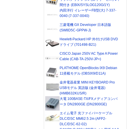
間付き (EBIX/SYSLOG120G/1Y)
内田洋行 イレーザーFB型(大) 7-337-
0040 (7-337-0040)
三菱電機 GX Developer 日本語版
(SW8D5C-GPPW-J)
Hewlett-Packard HP 外付けUSB DVD
ドライブ (701498-B21)
CISCO Japan 250V AC Type A Power
Cable (CAB-TA-250V-JP=)
PLAT'HOME OpenBlocks IX9 Debian
11搭載モデル (OBSIX9/D11A)
金井電器産業 MINI KEYBOARD Pro
USBモデル 英語版 (金井電器)
(HMB632KUS/R)
大電 100BASE-TX/FXメディアコンバ
ータ DN2800GE (DN2800GE)
エイム電子 光ファイバーケーブル
DLC/DSC MM62.5 2m (AFP2-
DLC/DSC-62-02)