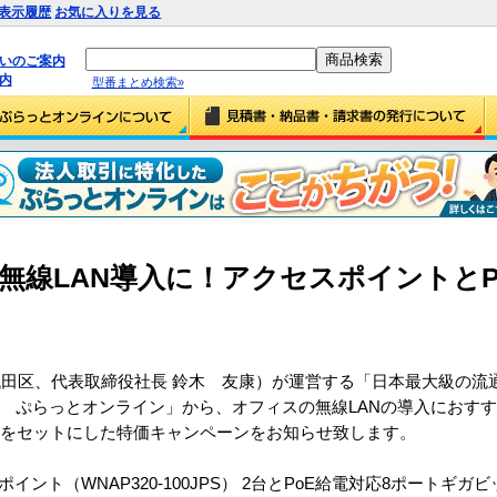
表示履歴
お気に入りを見る
払いのご案内
内
型番まとめ検索»
ィスの無線LAN導入に！アクセスポイントと
！
田区、代表取締役社長 鈴木 友康）が運営する「日本最大級の流
 ぷらっとオンライン」から、オフィスの無線LANの導入におすすめ
1台をセットにした特価キャンペーンをお知らせ致します。
ポイント（WNAP320-100JPS） 2台とPoE給電対応8ポートギ