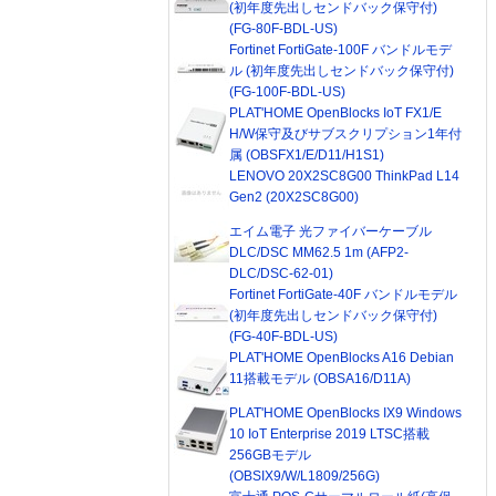
(初年度先出しセンドバック保守付)
(FG-80F-BDL-US)
Fortinet FortiGate-100F バンドルモデ
ル (初年度先出しセンドバック保守付)
(FG-100F-BDL-US)
PLAT'HOME OpenBlocks IoT FX1/E
H/W保守及びサブスクリプション1年付
属 (OBSFX1/E/D11/H1S1)
LENOVO 20X2SC8G00 ThinkPad L14
Gen2 (20X2SC8G00)
エイム電子 光ファイバーケーブル
DLC/DSC MM62.5 1m (AFP2-
DLC/DSC-62-01)
Fortinet FortiGate-40F バンドルモデル
(初年度先出しセンドバック保守付)
(FG-40F-BDL-US)
PLAT'HOME OpenBlocks A16 Debian
11搭載モデル (OBSA16/D11A)
PLAT'HOME OpenBlocks IX9 Windows
10 IoT Enterprise 2019 LTSC搭載
256GBモデル
(OBSIX9/W/L1809/256G)