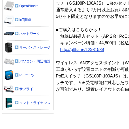
ッチ（GS108P-100AJS） 1台の
OpenBlocks
通常購入するより2万円以上お買い得
5セット限定となりますのでお早めに
IoT関連
■ご購入はこちらから！
ネットワーク
無線LAN導入セット（AP 2台+PoE
キャンペーン特価：44,800円（税
サーバ・ストレージ
http://plth.me/12981589
パソコン・周辺機器
ワイヤレスLANアクセスポイント（WN
工事がいらず設置コストの削減が可
PCパーツ
PoEスイッチ（GS108P-100A
ッチです。PoE受電機能に対応した
が可能であり、設置レイアウトの自
サプライ
ソフト・ライセンス