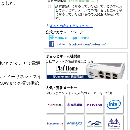
東京大学/K様
(ご利用期間2009年～)
始しました。
“
請求書払いに対応していただいているので利用
しております。メールでの問い合わせにも丁寧
に対応していただけるので大変ありがたいで
す。
あなたの声をお寄せください!
公式アカウント / ページ
ぷらっとホーム社製品
当社ブランドの製品情報はこちら
使用いただくことで電源
ビットイーサネットスイ
50Wまでの電力供給
人気・定番メーカー
ぷらっとオンラインで人気のメーカーをご紹介！