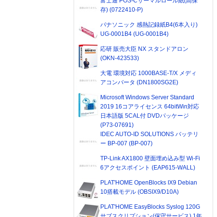
富士通 POS-Cサーマルロール紙(高保
存) (0722410-P)
パナソニック 感熱記録紙B4(6本入り)
UG-0001B4 (UG-0001B4)
応研 販売大臣 NX スタンドアロン
(OKN-423533)
大電 環境対応 1000BASE-T/X メディ
アコンバータ (DN1800SG2E)
Microsoft Windows Server Standard
2019 16コアライセンス 64bitWin対応
日本語版 5CAL付 DVDパッケージ
(P73-07691)
IDEC AUTO-ID SOLUTIONS バッテリ
ー BP-007 (BP-007)
TP-Link AX1800 壁面埋め込み型 Wi-Fi
6アクセスポイント (EAP615-WALL)
PLAT'HOME OpenBlocks IX9 Debian
10搭載モデル (OBSIX9/D10A)
PLAT'HOME EasyBlocks Syslog 120G
サブスクリプション(保守サービス) 1年