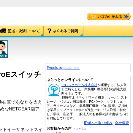
Tweets by platonline
PoEスイッチ
ぷらっとオンラインについて
ぷらっとホーム株式会社
が運用する、法人取
引に特化した「業務用IT機器専門の調達支援
サイト」です。
1999年よりネットワーク機器、サーバ、スト
通在庫であなたを支え
レージ、パソコン周辺機器、PCパーツ、ソフトウェ
ア、ライセンスなど、業務用IT機器中心に販売。品揃え
なNETGEAR製ア
は業界トップクラスの約5.5万点です。法人取引に特化
し、学校・官公庁・一般法人のお客様の請求書後払いに
も対応しています。
IPv6への取り組み
会社概要
お客様からの声
ガビットイーサネットスイ
もっと見る