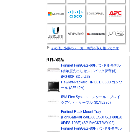
その他、多数のメーカー商品を取り扱ってます
注目の商品
Fortinet FortiGate-60Fバンドルモデル
(初年度先出しセンドバック保守付)
(FG-60F-BDL-US)
Hewlett-Packard HP LCD 8500 コンソ
ール (AF642A)
IBM Flex System コンソール・ブレイ
クアウト・ケーブル (81Y5286)
Fortinet Rack Mount Tray
(FortiGate40F/50E/60E/60F/61F/80E/8
0F/FS-108E) (SP-RACKTRAY-02)
Fortinet FortiGate-80F バンドルモデル