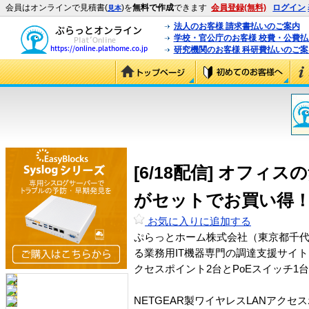
会員はオンラインで見積書(
)を
無料で作成
できます
会員登録(無料)
ログイン
見本
法人のお客様 請求書払いのご案内
学校・官公庁のお客様 校費・公費
研究機関のお客様 科研費払いのご案
[6/18配信] オフ
がセットでお買い得
お気に入りに追加する
ぷらっとホーム株式会社（東京都千代
る業務用IT機器専門の調達支援サイト
クセスポイント2台とPoEスイッチ
NETGEAR製ワイヤレスLANアクセス