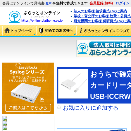
会員はオンラインで見積書(
)を
無料で作成
できます
会員登録(無料)
ログイン
見本
法人のお客様 請求書払いのご案内
学校・官公庁のお客様 校費・公費
研究機関のお客様 科研費払いのご案
おうちで確定
カードリーダー
USB-ICCR
お気に入りに追加する