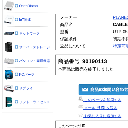
OpenBlocks
メーカー
PLANE
IoT関連
商品名
CABLE
型番
UTP-05
ネットワーク
保証条件
初期不
返品について
特定商
サーバ・ストレージ
商品番号
90190113
パソコン・周辺機器
本商品は販売を終了しました
PCパーツ
サプライ
このページを印刷する
ソフト・ライセンス
メールでURLを送る
お気に入りに追加する
このページのURL