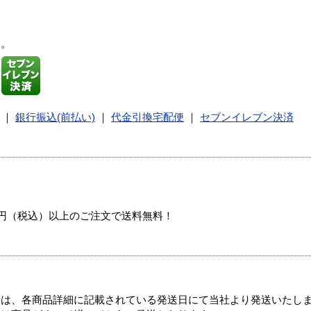
す。
｜
銀行振込(前払い)
｜
代金引換宅配便
｜
セブンイレブン決済
00円（税込）以上のご注文で送料無料！
ては、各商品詳細に記載されている発送日にて当社より発送いたし