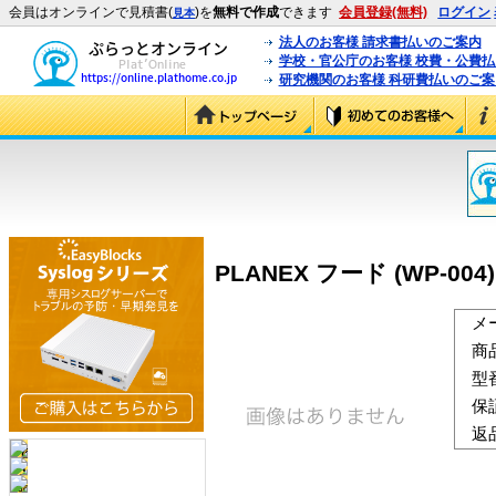
会員はオンラインで見積書(
)を
無料で作成
できます
会員登録(無料)
ログイン
見本
法人のお客様 請求書払いのご案内
学校・官公庁のお客様 校費・公費
研究機関のお客様 科研費払いのご案
PLANEX フード (WP-004)
メ
商
型
保
返