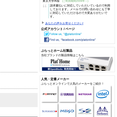
東京大学/K様
(ご利用期間2009年～)
“
請求書払いに対応していただいているので利用
しております。メールでの問い合わせにも丁寧
に対応していただけるので大変ありがたいで
す。
あなたの声をお寄せください!
公式アカウント / ページ
ぷらっとホーム社製品
当社ブランドの製品情報はこちら
人気・定番メーカー
ぷらっとオンラインで人気のメーカーをご紹介！