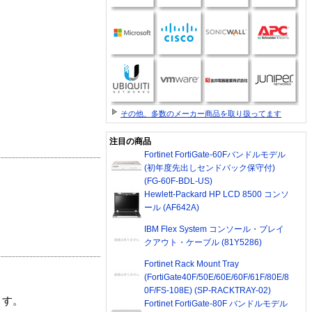
その他、多数のメーカー商品を取り扱ってます
注目の商品
Fortinet FortiGate-60Fバンドルモデル
(初年度先出しセンドバック保守付)
(FG-60F-BDL-US)
Hewlett-Packard HP LCD 8500 コンソ
ール (AF642A)
IBM Flex System コンソール・ブレイ
クアウト・ケーブル (81Y5286)
Fortinet Rack Mount Tray
(FortiGate40F/50E/60E/60F/61F/80E/8
0F/FS-108E) (SP-RACKTRAY-02)
ます。
Fortinet FortiGate-80F バンドルモデル