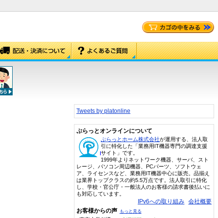
Tweets by platonline
ぷらっとオンラインについて
ぷらっとホーム株式会社
が運用する、法人取
引に特化した「業務用IT機器専門の調達支援
サイト」です。
1999年よりネットワーク機器、サーバ、スト
レージ、パソコン周辺機器、PCパーツ、ソフトウェ
ア、ライセンスなど、業務用IT機器中心に販売。品揃え
は業界トップクラスの約5.5万点です。法人取引に特化
し、学校・官公庁・一般法人のお客様の請求書後払いに
も対応しています。
IPv6への取り組み
会社概要
お客様からの声
もっと見る