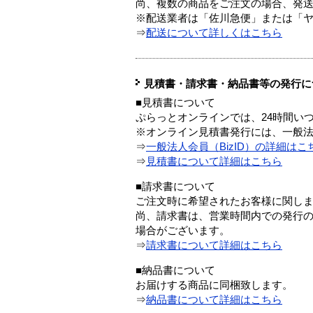
尚、複数の商品をご注文の場合、発
※配送業者は「佐川急便」または「
⇒
配送について詳しくはこちら
見積書・請求書・納品書等の発行に
■見積書について
ぷらっとオンラインでは、24時間い
※オンライン見積書発行には、一般法人
⇒
一般法人会員（BizID）の詳細はこ
⇒
見積書について詳細はこちら
■請求書について
ご注文時に希望されたお客様に関し
尚、請求書は、営業時間内での発行
場合がございます。
⇒
請求書について詳細はこちら
■納品書について
お届けする商品に同梱致します。
⇒
納品書について詳細はこちら