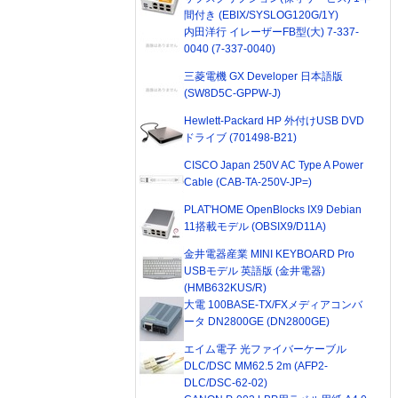
間付き (EBIX/SYSLOG120G/1Y)
内田洋行 イレーザーFB型(大) 7-337-
0040 (7-337-0040)
三菱電機 GX Developer 日本語版
(SW8D5C-GPPW-J)
Hewlett-Packard HP 外付けUSB DVD
ドライブ (701498-B21)
CISCO Japan 250V AC Type A Power
Cable (CAB-TA-250V-JP=)
PLAT'HOME OpenBlocks IX9 Debian
11搭載モデル (OBSIX9/D11A)
金井電器産業 MINI KEYBOARD Pro
USBモデル 英語版 (金井電器)
(HMB632KUS/R)
大電 100BASE-TX/FXメディアコンバ
ータ DN2800GE (DN2800GE)
エイム電子 光ファイバーケーブル
DLC/DSC MM62.5 2m (AFP2-
DLC/DSC-62-02)