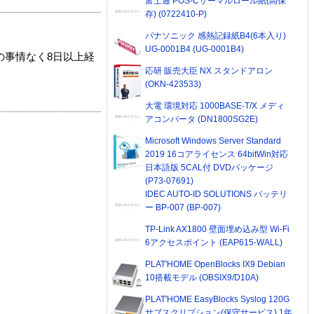
富士通 POS-Cサーマルロール紙(高保
存) (0722410-P)
パナソニック 感熱記録紙B4(6本入り)
UG-0001B4 (UG-0001B4)
の事情なく8日以上経
応研 販売大臣 NX スタンドアロン
(OKN-423533)
大電 環境対応 1000BASE-T/X メディ
アコンバータ (DN1800SG2E)
Microsoft Windows Server Standard
2019 16コアライセンス 64bitWin対応
日本語版 5CAL付 DVDパッケージ
(P73-07691)
IDEC AUTO-ID SOLUTIONS バッテリ
ー BP-007 (BP-007)
TP-Link AX1800 壁面埋め込み型 Wi-Fi
6アクセスポイント (EAP615-WALL)
PLAT'HOME OpenBlocks IX9 Debian
10搭載モデル (OBSIX9/D10A)
PLAT'HOME EasyBlocks Syslog 120G
サブスクリプション(保守サービス) 1年