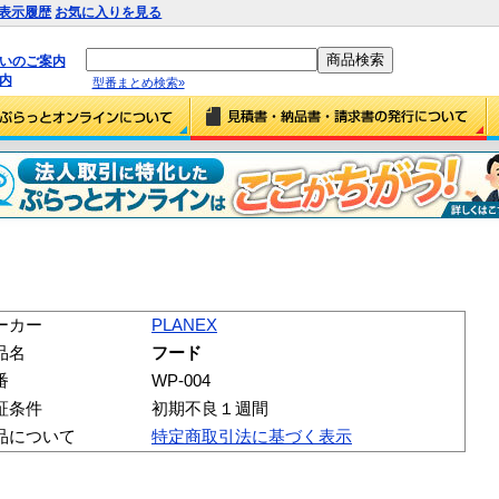
表示履歴
お気に入りを見る
払いのご案内
内
型番まとめ検索»
ーカー
PLANEX
品名
フード
番
WP-004
証条件
初期不良１週間
品について
特定商取引法に基づく表示