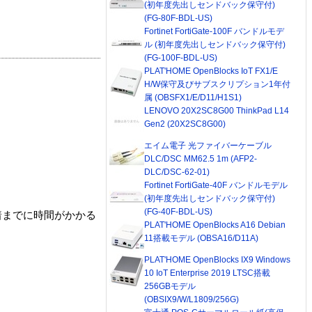
(初年度先出しセンドバック保守付)
(FG-80F-BDL-US)
Fortinet FortiGate-100F バンドルモデ
ル (初年度先出しセンドバック保守付)
(FG-100F-BDL-US)
PLAT'HOME OpenBlocks IoT FX1/E
H/W保守及びサブスクリプション1年付
属 (OBSFX1/E/D11/H1S1)
LENOVO 20X2SC8G00 ThinkPad L14
Gen2 (20X2SC8G00)
エイム電子 光ファイバーケーブル
DLC/DSC MM62.5 1m (AFP2-
DLC/DSC-62-01)
Fortinet FortiGate-40F バンドルモデル
(初年度先出しセンドバック保守付)
(FG-40F-BDL-US)
着までに時間がかかる
PLAT'HOME OpenBlocks A16 Debian
11搭載モデル (OBSA16/D11A)
PLAT'HOME OpenBlocks IX9 Windows
10 IoT Enterprise 2019 LTSC搭載
256GBモデル
(OBSIX9/W/L1809/256G)