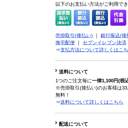
以下のお支払い方法がご利用で
売掛取引(後払い)
｜
銀行振込(後
換宅配便
｜
セブンイレブン決済
⇒
支払方法について詳しくはこ
送料について
1つのご注文毎に
一律1,100円(税
※売掛取引(後払い)のお客様は33
無料！
⇒
送料について詳しくはこちら
配送について