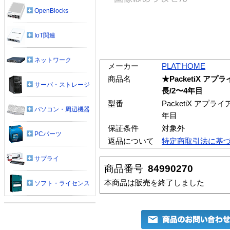
OpenBlocks
IoT関連
ネットワーク
メーカー
PLAT'HOME
商品名
★PacketiX 
サーバ・ストレージ
長/2〜4年目
型番
PacketiX アプ
パソコン・周辺機器
年目
保証条件
対象外
PCパーツ
返品について
特定商取引法に基
サプライ
商品番号
84990270
本商品は販売を終了しました
ソフト・ライセンス