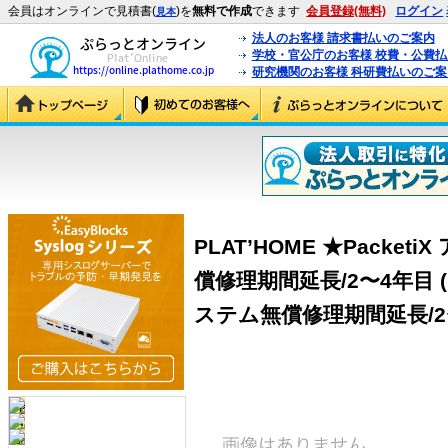
会員はオンラインで見積書(
)を
無料で作成
できます
会員登録(無料)
ログイン
見本
法人のお客様 請求書払いのご案内
学校・官公庁のお客様 校費・公費
研究機関のお客様 科研費払いのご案
PLAT’HOME ★Packe
償修理期間延長/2〜4年目 (
ステム無償修理期間延長/2