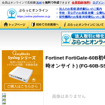
会員はオンラインで見積書(
)を
無料で作成
できます
会員登録(無料)
ログイン
見本
法人のお客様 請求書払いのご案内
学校・官公庁のお客様 校費・公費
研究機関のお客様 科研費払いのご案
Fortinet FortiGate-6
時オンサイト) (FG-60B-SS