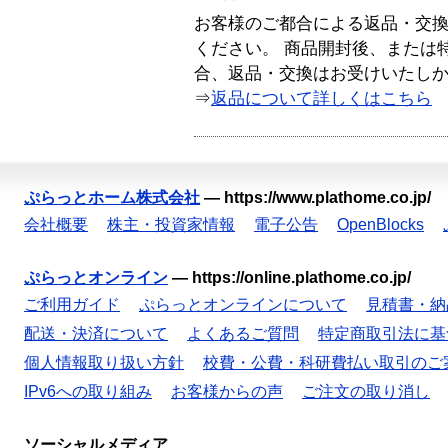
お客様のご都合による返品・交
ください。 商品開封後、または
合、返品・交換はお受けいたし
⇒
返品について詳しくはこちら
ぷらっとホーム株式会社
—
https://www.plathome.co.jp/
会社概要
株主・投資家情報
電子公告
OpenBlocks
ぷらっとオンライン
—
https://online.plathome.co.jp/
ご利用ガイド
ぷらっとオンラインについて
見積書・納
配送・決済について
よくあるご質問
特定商取引法に基
個人情報取り扱い方針
校費・公費・科研費払い取引のご
IPv6への取り組み
お客様からの声
ご注文の取り消し
ソーシャルメディア