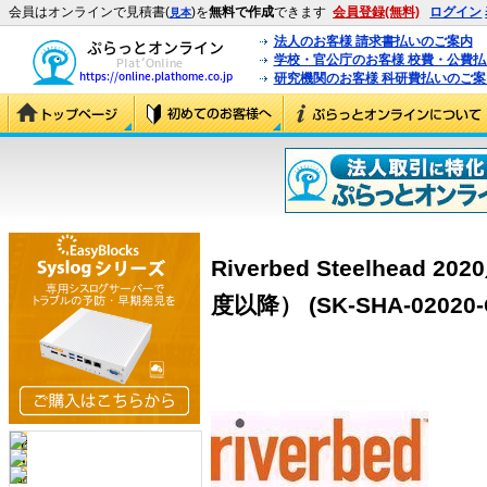
会員はオンラインで見積書(
)を
無料で作成
できます
会員登録(無料)
ログイン
見本
法人のお客様 請求書払いのご案内
学校・官公庁のお客様 校費・公費
研究機関のお客様 科研費払いのご案
Riverbed Steelhea
度以降） (SK-SHA-02020-