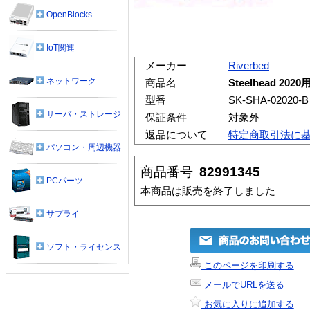
OpenBlocks
IoT関連
メーカー
Riverbed
ネットワーク
商品名
Steelhead 
型番
SK-SHA-02020-B
サーバ・ストレージ
保証条件
対象外
返品について
特定商取引法に
パソコン・周辺機器
商品番号
82991345
PCパーツ
本商品は販売を終了しました
サプライ
ソフト・ライセンス
このページを印刷する
メールでURLを送る
お気に入りに追加する