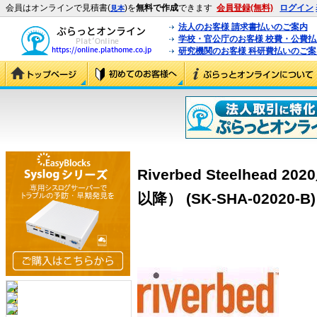
会員はオンラインで見積書(
)を
無料で作成
できます
会員登録(無料)
ログイン
見本
法人のお客様 請求書払いのご案内
学校・官公庁のお客様 校費・公費
研究機関のお客様 科研費払いのご案
Riverbed Steelhea
以降） (SK-SHA-02020-B)