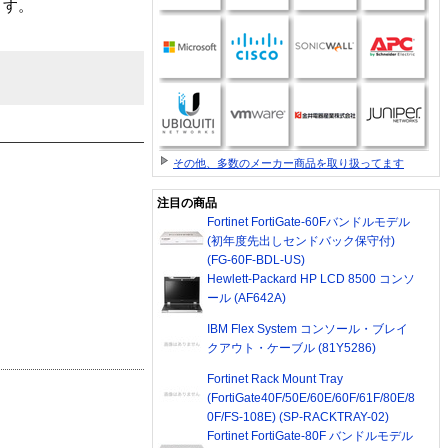
ます。
。
その他、多数のメーカー商品を取り扱ってます
注目の商品
Fortinet FortiGate-60Fバンドルモデル
(初年度先出しセンドバック保守付)
(FG-60F-BDL-US)
Hewlett-Packard HP LCD 8500 コンソ
ール (AF642A)
IBM Flex System コンソール・ブレイ
クアウト・ケーブル (81Y5286)
Fortinet Rack Mount Tray
(FortiGate40F/50E/60E/60F/61F/80E/8
0F/FS-108E) (SP-RACKTRAY-02)
Fortinet FortiGate-80F バンドルモデル