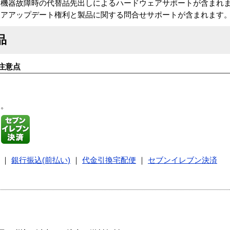
、機器故障時の代替品先出しによるハードウェアサポートが含まれ
ェアアップデート権利と製品に関する問合せサポートが含まれます
品
注意点
す。
｜
銀行振込(前払い)
｜
代金引換宅配便
｜
セブンイレブン決済