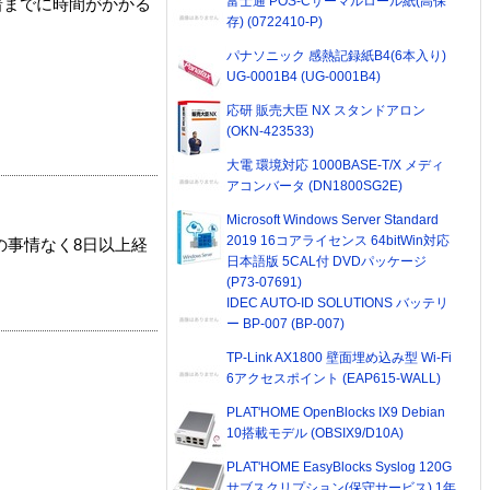
富士通 POS-Cサーマルロール紙(高保
着までに時間がかかる
存) (0722410-P)
パナソニック 感熱記録紙B4(6本入り)
UG-0001B4 (UG-0001B4)
応研 販売大臣 NX スタンドアロン
(OKN-423533)
大電 環境対応 1000BASE-T/X メディ
アコンバータ (DN1800SG2E)
Microsoft Windows Server Standard
2019 16コアライセンス 64bitWin対応
の事情なく8日以上経
日本語版 5CAL付 DVDパッケージ
(P73-07691)
IDEC AUTO-ID SOLUTIONS バッテリ
ー BP-007 (BP-007)
TP-Link AX1800 壁面埋め込み型 Wi-Fi
6アクセスポイント (EAP615-WALL)
PLAT'HOME OpenBlocks IX9 Debian
10搭載モデル (OBSIX9/D10A)
PLAT'HOME EasyBlocks Syslog 120G
サブスクリプション(保守サービス) 1年