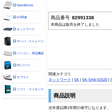
OpenBlocks
商品番号
82991338
IoT関連
本商品は販売を終了しました
ネットワーク
サーバ・ストレージ
パソコン・周辺機器
PCパーツ
関連カテゴリ
サプライ
ネットワーク
|
SK
|
SK-SHA-01520
|
ソフト・ライセンス
商品説明
次年度以降1年間の保守になります。