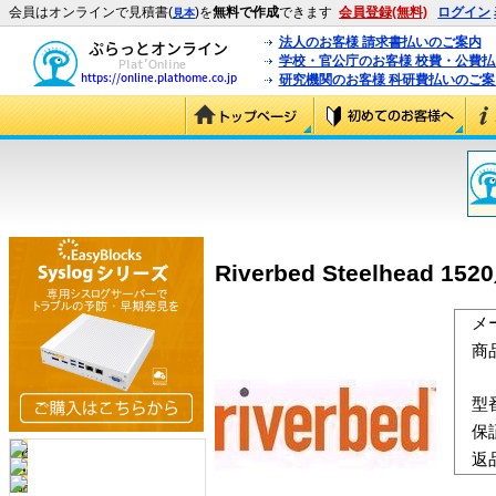
会員はオンラインで見積書(
)を
無料で作成
できます
会員登録(無料)
ログイン
見本
法人のお客様 請求書払いのご案内
学校・官公庁のお客様 校費・公費
研究機関のお客様 科研費払いのご案
Riverbed Steelhead
メ
商
型
保
返