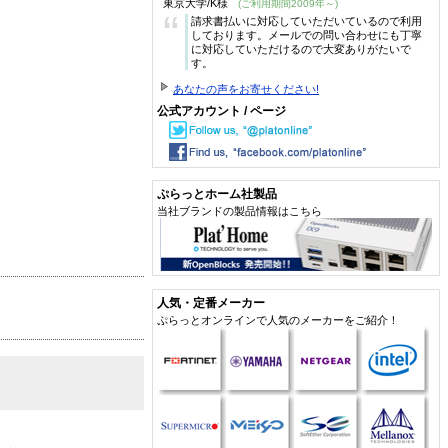
東京大学/K様
(ご利用期間2009年～)
“
請求書払いに対応していただいているので利用
しております。メールでの問い合わせにも丁寧
に対応していただけるので大変ありがたいで
す。
あなたの声をお寄せください!
公式アカウント / ページ
ぷらっとホーム社製品
当社ブランドの製品情報はこちら
人気・定番メーカー
ぷらっとオンラインで人気のメーカーをご紹介！