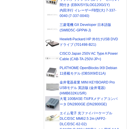
間付き (EBIX/SYSLOG120G/1Y)
内田洋行 イレーザーFB型(大) 7-337-
0040 (7-337-0040)
三菱電機 GX Developer 日本語版
(SW8D5C-GPPW-J)
Hewlett-Packard HP 外付けUSB DVD
ドライブ (701498-B21)
CISCO Japan 250V AC Type A Power
Cable (CAB-TA-250V-JP=)
PLAT'HOME OpenBlocks IX9 Debian
11搭載モデル (OBSIX9/D11A)
金井電器産業 MINI KEYBOARD Pro
USBモデル 英語版 (金井電器)
(HMB632KUS/R)
大電 100BASE-TX/FXメディアコンバ
ータ DN2800GE (DN2800GE)
エイム電子 光ファイバーケーブル
DLC/DSC MM62.5 2m (AFP2-
DLC/DSC-62-02)