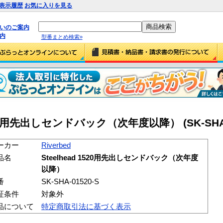
表示履歴
お気に入りを見る
払いのご案内
内
型番まとめ検索»
 1520用先出しセンドバック（次年度以降） (SK-SHA-
ーカー
Riverbed
品名
Steelhead 1520用先出しセンドバック（次年度
以降）
番
SK-SHA-01520-S
証条件
対象外
品について
特定商取引法に基づく表示