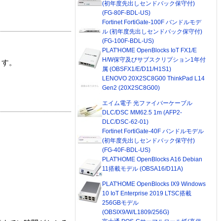
(初年度先出しセンドバック保守付)
(FG-80F-BDL-US)
Fortinet FortiGate-100F バンドルモデ
ル (初年度先出しセンドバック保守付)
(FG-100F-BDL-US)
PLAT'HOME OpenBlocks IoT FX1/E
H/W保守及びサブスクリプション1年付
ます。
属 (OBSFX1/E/D11/H1S1)
LENOVO 20X2SC8G00 ThinkPad L14
Gen2 (20X2SC8G00)
エイム電子 光ファイバーケーブル
DLC/DSC MM62.5 1m (AFP2-
DLC/DSC-62-01)
Fortinet FortiGate-40F バンドルモデル
(初年度先出しセンドバック保守付)
(FG-40F-BDL-US)
PLAT'HOME OpenBlocks A16 Debian
11搭載モデル (OBSA16/D11A)
PLAT'HOME OpenBlocks IX9 Windows
10 IoT Enterprise 2019 LTSC搭載
256GBモデル
(OBSIX9/W/L1809/256G)