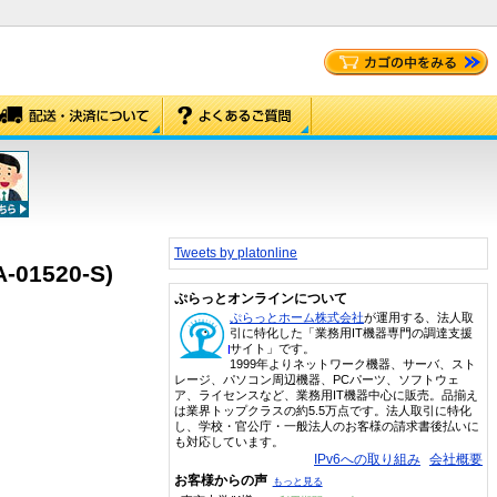
Tweets by platonline
01520-S)
ぷらっとオンラインについて
ぷらっとホーム株式会社
が運用する、法人取
引に特化した「業務用IT機器専門の調達支援
サイト」です。
1999年よりネットワーク機器、サーバ、スト
レージ、パソコン周辺機器、PCパーツ、ソフトウェ
ア、ライセンスなど、業務用IT機器中心に販売。品揃え
は業界トップクラスの約5.5万点です。法人取引に特化
し、学校・官公庁・一般法人のお客様の請求書後払いに
も対応しています。
IPv6への取り組み
会社概要
お客様からの声
もっと見る