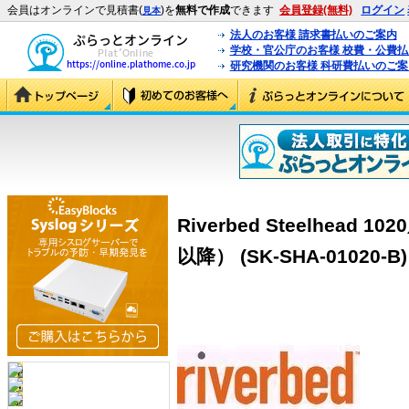
会員はオンラインで見積書(
)を
無料で作成
できます
会員登録(無料)
ログイン
見本
法人のお客様 請求書払いのご案内
学校・官公庁のお客様 校費・公費
研究機関のお客様 科研費払いのご案
Riverbed Steelhea
以降） (SK-SHA-01020-B)