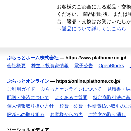
お客様のご都合による返品・交
ください。 商品開封後、または
合、返品・交換はお受けいたし
⇒
返品について詳しくはこちら
ぷらっとホーム株式会社
—
https://www.plathome.co.jp/
会社概要
株主・投資家情報
電子公告
OpenBlocks
ぷらっとオンライン
—
https://online.plathome.co.jp/
ご利用ガイド
ぷらっとオンラインについて
見積書・納
配送・決済について
よくあるご質問
特定商取引法に基
個人情報取り扱い方針
校費・公費・科研費払い取引のご
IPv6への取り組み
お客様からの声
ご注文の取り消し
ソーシャルメディア