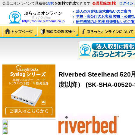
会員はオンラインで見積書(
)を
無料で作成
できます
会員登録(無料)
ログイン
見本
法人のお客様 請求書払いのご案内
学校・官公庁のお客様 校費・公費
研究機関のお客様 科研費払いのご案
Riverbed Steelhea
度以降） (SK-SHA-00520-