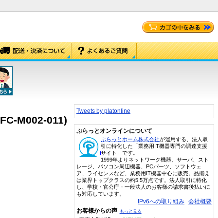
Tweets by platonline
C-M002-011)
ぷらっとオンラインについて
ぷらっとホーム株式会社
が運用する、法人取
引に特化した「業務用IT機器専門の調達支援
サイト」です。
1999年よりネットワーク機器、サーバ、スト
レージ、パソコン周辺機器、PCパーツ、ソフトウェ
ア、ライセンスなど、業務用IT機器中心に販売。品揃え
は業界トップクラスの約5.5万点です。法人取引に特化
し、学校・官公庁・一般法人のお客様の請求書後払いに
も対応しています。
IPv6への取り組み
会社概要
お客様からの声
もっと見る