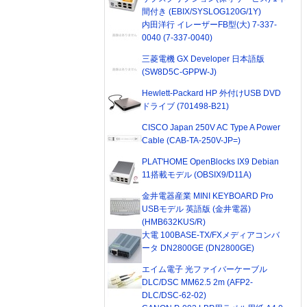
間付き (EBIX/SYSLOG120G/1Y)
内田洋行 イレーザーFB型(大) 7-337-
0040 (7-337-0040)
三菱電機 GX Developer 日本語版
(SW8D5C-GPPW-J)
Hewlett-Packard HP 外付けUSB DVD
ドライブ (701498-B21)
CISCO Japan 250V AC Type A Power
Cable (CAB-TA-250V-JP=)
PLAT'HOME OpenBlocks IX9 Debian
11搭載モデル (OBSIX9/D11A)
金井電器産業 MINI KEYBOARD Pro
USBモデル 英語版 (金井電器)
(HMB632KUS/R)
大電 100BASE-TX/FXメディアコンバ
ータ DN2800GE (DN2800GE)
エイム電子 光ファイバーケーブル
DLC/DSC MM62.5 2m (AFP2-
DLC/DSC-62-02)