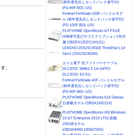
(初年度先出しセンドバック保守付)
(FG-80F-BDL-US)
Fortinet FortiGate-100F バンドルモデ
ル (初年度先出しセンドバック保守付)
(FG-100F-BDL-US)
PLAT'HOME OpenBlocks IoT FX1/E
H/W保守及びサブスクリプション1年付
属 (OBSFX1/E/D11/H1S1)
LENOVO 20X2SC8G00 ThinkPad L14
Gen2 (20X2SC8G00)
エイム電子 光ファイバーケーブル
ます。
DLC/DSC MM62.5 1m (AFP2-
DLC/DSC-62-01)
Fortinet FortiGate-40F バンドルモデル
(初年度先出しセンドバック保守付)
(FG-40F-BDL-US)
PLAT'HOME OpenBlocks A16 Debian
11搭載モデル (OBSA16/D11A)
PLAT'HOME OpenBlocks IX9 Windows
10 IoT Enterprise 2019 LTSC搭載
256GBモデル
(OBSIX9/W/L1809/256G)