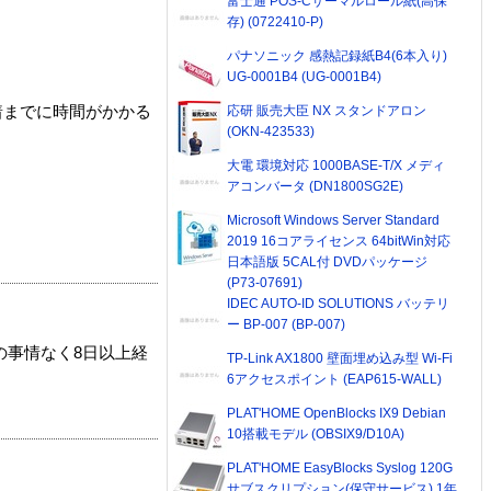
富士通 POS-Cサーマルロール紙(高保
存) (0722410-P)
パナソニック 感熱記録紙B4(6本入り)
UG-0001B4 (UG-0001B4)
着までに時間がかかる
応研 販売大臣 NX スタンドアロン
(OKN-423533)
大電 環境対応 1000BASE-T/X メディ
アコンバータ (DN1800SG2E)
Microsoft Windows Server Standard
2019 16コアライセンス 64bitWin対応
日本語版 5CAL付 DVDパッケージ
(P73-07691)
IDEC AUTO-ID SOLUTIONS バッテリ
ー BP-007 (BP-007)
の事情なく8日以上経
TP-Link AX1800 壁面埋め込み型 Wi-Fi
6アクセスポイント (EAP615-WALL)
PLAT'HOME OpenBlocks IX9 Debian
10搭載モデル (OBSIX9/D10A)
PLAT'HOME EasyBlocks Syslog 120G
サブスクリプション(保守サービス) 1年