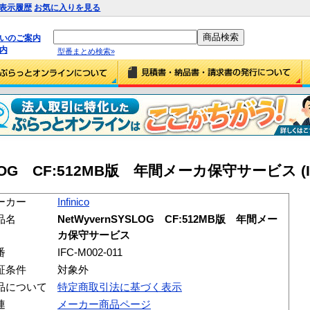
表示履歴
お気に入りを見る
払いのご案内
内
型番まとめ検索»
SYSLOG CF:512MB版 年間メーカ保守サービス (IF
ーカー
Infinico
品名
NetWyvernSYSLOG CF:512MB版 年間メー
カ保守サービス
番
IFC-M002-011
証条件
対象外
品について
特定商取引法に基づく表示
連
メーカー商品ページ