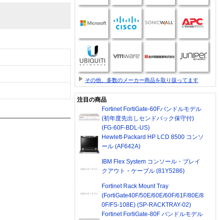
その他、多数のメーカー商品を取り扱ってます
注目の商品
Fortinet FortiGate-60Fバンドルモデル
(初年度先出しセンドバック保守付)
(FG-60F-BDL-US)
Hewlett-Packard HP LCD 8500 コンソ
ール (AF642A)
IBM Flex System コンソール・ブレイ
クアウト・ケーブル (81Y5286)
Fortinet Rack Mount Tray
(FortiGate40F/50E/60E/60F/61F/80E/8
0F/FS-108E) (SP-RACKTRAY-02)
Fortinet FortiGate-80F バンドルモデル