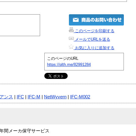
このページを印刷する
メールでURLを送る
お気に入りに追加する
このページのURL
https://plth.me/82991284
アンス
|
IFC
|
IFC-M
|
NetWyvern
|
IFC-M002
MB版 年間メーカ保守サービス