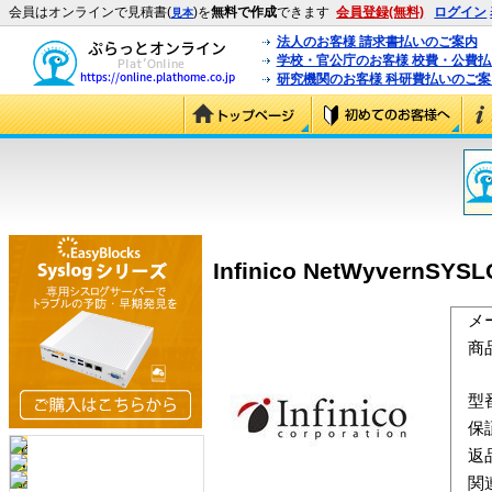
会員はオンラインで見積書(
)を
無料で作成
できます
会員登録(無料)
ログイン
見本
法人のお客様 請求書払いのご案内
学校・官公庁のお客様 校費・公費
研究機関のお客様 科研費払いのご案
Infinico NetWyvern
メ
商
型
保
返
関