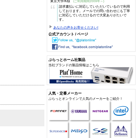
東京大学/K様
(ご利用期間2009年～)
“
請求書払いに対応していただいているので利用
しております。メールでの問い合わせにも丁寧
に対応していただけるので大変ありがたいで
す。
あなたの声をお寄せください!
公式アカウント / ページ
ぷらっとホーム社製品
当社ブランドの製品情報はこちら
人気・定番メーカー
ぷらっとオンラインで人気のメーカーをご紹介！