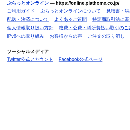
ぷらっとオンライン
—
https://online.plathome.co.jp/
ご利用ガイド
ぷらっとオンラインについて
見積書・納
配送・決済について
よくあるご質問
特定商取引法に基
個人情報取り扱い方針
校費・公費・科研費払い取引のご
IPv6への取り組み
お客様からの声
ご注文の取り消し
ソーシャルメディア
Twitter公式アカウント
Facebook公式ページ