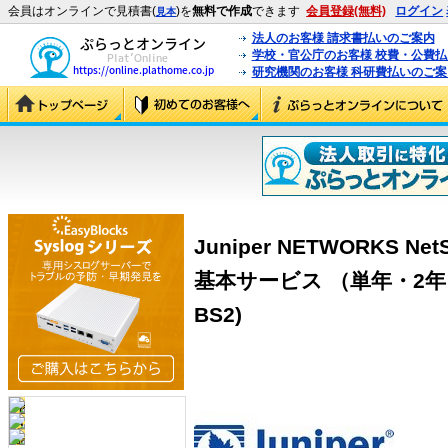
会員はオンラインで見積書(
)を
無料で作成
できます
会員登録(無料)
ログイン
見本
法人のお客様 請求書払いのご案内
学校・官公庁のお客様 校費・公費
研究機関のお客様 科研費払いのご案
Juniper NETWORKS NetS
基本サービス （単年・2年目以
BS2)