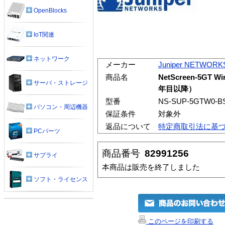
OpenBlocks
IoT関連
ネットワーク
メーカー
Juniper NETWORK
商品名
NetScreen-5GT 
サーバ・ストレージ
年目以降）
型番
NS-SUP-5GTW0-B
パソコン・周辺機器
保証条件
対象外
返品について
特定商取引法に基
PCパーツ
商品番号
82991256
サプライ
本商品は販売を終了しました
ソフト・ライセンス
このページを印刷する