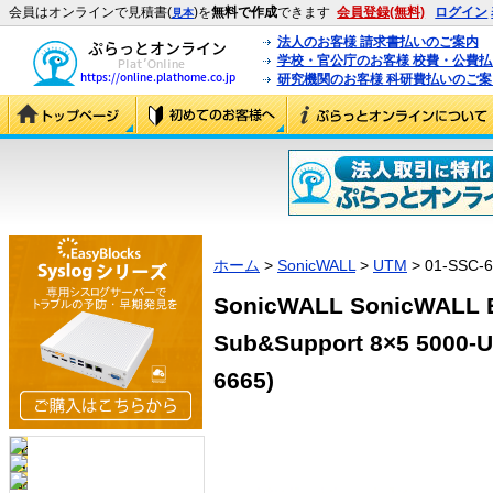
会員はオンラインで見積書(
)を
無料で作成
できます
会員登録(無料)
ログイン
見本
法人のお客様 請求書払いのご案内
学校・官公庁のお客様 校費・公費
研究機関のお客様 科研費払いのご案
ホーム
>
SonicWALL
>
UTM
> 01-SSC-
SonicWALL SonicWALL E
Sub&Support 8×5 5000-U
6665)