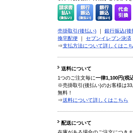
売掛取引(後払い)
｜
銀行振込(後
換宅配便
｜
セブンイレブン決済
⇒
支払方法について詳しくはこ
送料について
1つのご注文毎に
一律1,100円(税
※売掛取引(後払い)のお客様は33
無料！
⇒
送料について詳しくはこちら
配送について
在庫がある場合のご注文につき