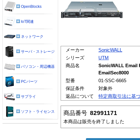
OpenBlocks
IoT関連
ネットワーク
メーカー
SonicWALL
サーバ・ストレージ
シリーズ
UTM
商品名
SonicWALL Email P
パソコン・周辺機器
EmailSec8000
型番
01-SSC-6665
PCパーツ
保証条件
対象外
返品について
特定商取引法に基
サプライ
ソフト・ライセンス
商品番号
82991171
本商品は販売を終了しました