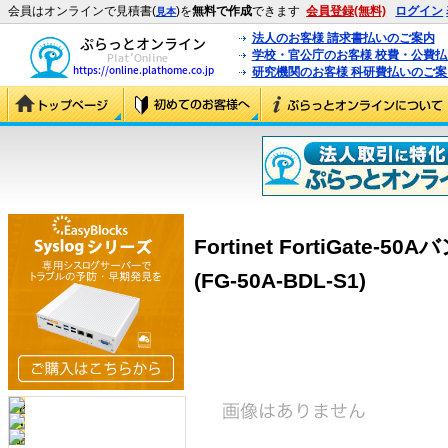
会員はオンラインで見積書(
)を
無料で作成
できます
会員登録(無料)
ログイン
見本
法人のお客様 請求書払いのご案内
学校・官公庁のお客様 校費・公費
研究機関のお客様 科研費払いのご案
Fortinet FortiGate
(FG-50A-BDL-S1)