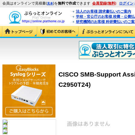
会員はオンラインで見積書(
)を
無料で作成
できます
会員登録(無料)
ログイン
見本
法人のお客様 請求書払いのご案内
学校・官公庁のお客様 校費・公費
研究機関のお客様 科研費払いのご案
CISCO SMB-Support Ass
C2950T24)