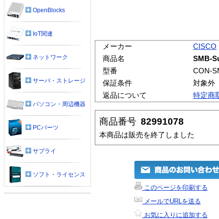
OpenBlocks
IoT関連
メーカー
CISCO
ネットワーク
商品名
SMB-Su
型番
CON-S
サーバ・ストレージ
保証条件
対象外
返品について
特定商
パソコン・周辺機器
商品番号
82991078
PCパーツ
本商品は販売を終了しました
サプライ
ソフト・ライセンス
このページを印刷する
メールでURLを送る
お気に入りに追加する