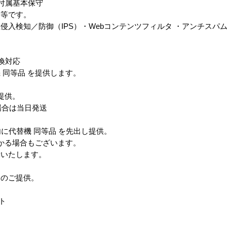
付属基本保守
同等です。
侵入検知／防御（IPS）・Webコンテンツフィルタ ・アンチスパ
換対応
 同等品 を提供します。
を提供。
場合は当日発送
ヶ月以内に代替機 同等品 を先出し提供。
かる場合もございます。
いたします。
チのご提供。
ト