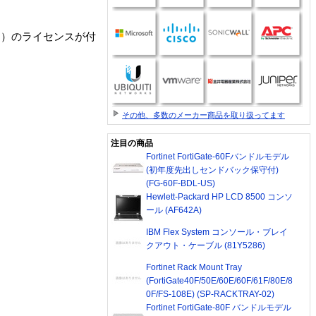
ム）のライセンスが付
その他、多数のメーカー商品を取り扱ってます
注目の商品
Fortinet FortiGate-60Fバンドルモデル
(初年度先出しセンドバック保守付)
(FG-60F-BDL-US)
Hewlett-Packard HP LCD 8500 コンソ
ール (AF642A)
IBM Flex System コンソール・ブレイ
クアウト・ケーブル (81Y5286)
Fortinet Rack Mount Tray
(FortiGate40F/50E/60E/60F/61F/80E/8
0F/FS-108E) (SP-RACKTRAY-02)
Fortinet FortiGate-80F バンドルモデル