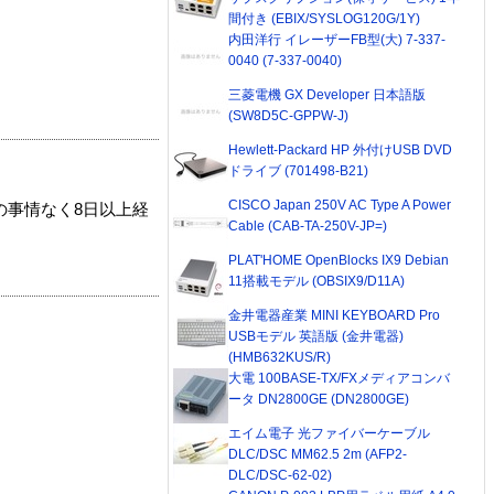
間付き (EBIX/SYSLOG120G/1Y)
内田洋行 イレーザーFB型(大) 7-337-
0040 (7-337-0040)
三菱電機 GX Developer 日本語版
(SW8D5C-GPPW-J)
Hewlett-Packard HP 外付けUSB DVD
ドライブ (701498-B21)
CISCO Japan 250V AC Type A Power
の事情なく8日以上経
Cable (CAB-TA-250V-JP=)
PLAT'HOME OpenBlocks IX9 Debian
11搭載モデル (OBSIX9/D11A)
金井電器産業 MINI KEYBOARD Pro
USBモデル 英語版 (金井電器)
(HMB632KUS/R)
大電 100BASE-TX/FXメディアコンバ
ータ DN2800GE (DN2800GE)
エイム電子 光ファイバーケーブル
DLC/DSC MM62.5 2m (AFP2-
DLC/DSC-62-02)