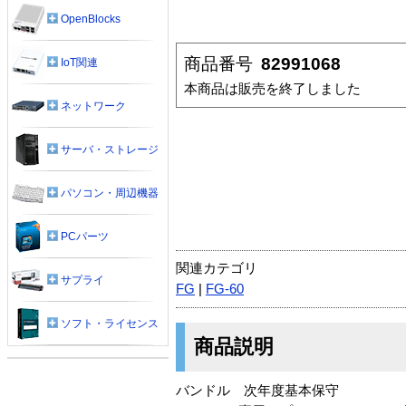
OpenBlocks
商品番号
82991068
IoT関連
本商品は販売を終了しました
ネットワーク
サーバ・ストレージ
パソコン・周辺機器
PCパーツ
関連カテゴリ
サプライ
FG
|
FG-60
ソフト・ライセンス
商品説明
バンドル 次年度基本保守