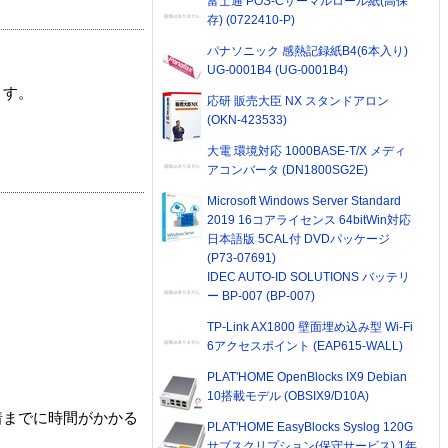
富士通 POS-Cサーマルロール紙(高保
存) (0722410-P)
パナソニック 感熱記録紙B4(6本入り)
UG-0001B4 (UG-0001B4)
ます。
応研 販売大臣 NX スタンドアロン
(OKN-423533)
大電 環境対応 1000BASE-T/X メディ
アコンバータ (DN1800SG2E)
Microsoft Windows Server Standard
2019 16コアライセンス 64bitWin対応
日本語版 5CAL付 DVDパッケージ
(P73-07691)
IDEC AUTO-ID SOLUTIONS バッテリ
ー BP-007 (BP-007)
TP-Link AX1800 壁面埋め込み型 Wi-Fi
6アクセスポイント (EAP615-WALL)
PLAT'HOME OpenBlocks IX9 Debian
10搭載モデル (OBSIX9/D10A)
着までに時間がかかる
PLAT'HOME EasyBlocks Syslog 120G
サブスクリプション(保守サービス) 1年