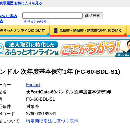
表示履歴
お気に入りを見る
払いのご案内
内
型番まとめ検索»
-60バンドル 次年度基本保守1年 (FG-60-BDL-S1)
ーカー
Fortinet
品名
★FortiGate-60バンドル 次年度基本保守1年
番
FG-60-BDL-S1
証条件
対象外
ANコード
9760009199341
品について
特定商取引法に基づく表示