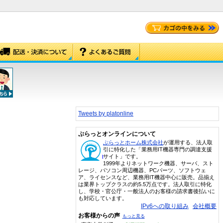
Tweets by platonline
ぷらっとオンラインについて
ぷらっとホーム株式会社
が運用する、法人取
引に特化した「業務用IT機器専門の調達支援
サイト」です。
1999年よりネットワーク機器、サーバ、スト
レージ、パソコン周辺機器、PCパーツ、ソフトウェ
ア、ライセンスなど、業務用IT機器中心に販売。品揃え
は業界トップクラスの約5.5万点です。法人取引に特化
し、学校・官公庁・一般法人のお客様の請求書後払いに
も対応しています。
IPv6への取り組み
会社概要
お客様からの声
もっと見る