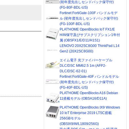
(初年度先出しセンドバック保守付)
(FG-80F-BDL-US)
Fortinet FortiGate-100F バンドルモデ
ル (初年度先出しセンドバック保守付)
(FG-100F-BDL-US)
PLAT'HOME OpenBlocks IoT FX1/E
H/W保守及びサブスクリプション1年付
属 (OBSFX1/E/D11/H1S1)
LENOVO 20X2SC8G00 ThinkPad L14
Gen2 (20X2SC8G00)
エイム電子 光ファイバーケーブル
DLC/DSC MM62.5 1m (AFP2-
DLC/DSC-62-01)
Fortinet FortiGate-40F バンドルモデル
(初年度先出しセンドバック保守付)
(FG-40F-BDL-US)
PLAT'HOME OpenBlocks A16 Debian
11搭載モデル (OBSA16/D11A)
PLAT'HOME OpenBlocks IX9 Windows
10 IoT Enterprise 2019 LTSC搭載
256GBモデル
(OBSIX9/W/L1809/256G)