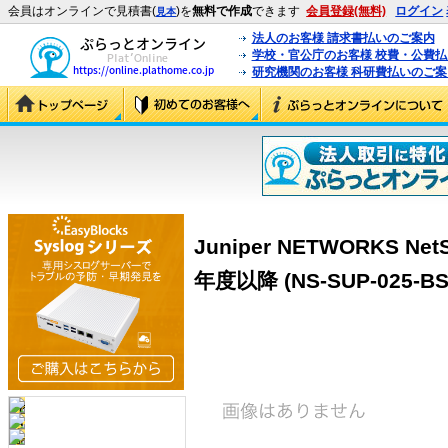
会員はオンラインで見積書(
)を
無料で作成
できます
会員登録(無料)
ログイン
見本
法人のお客様 請求書払いのご案内
学校・官公庁のお客様 校費・公費
研究機関のお客様 科研費払いのご案
Juniper NETWORKS N
年度以降 (NS-SUP-025-BS