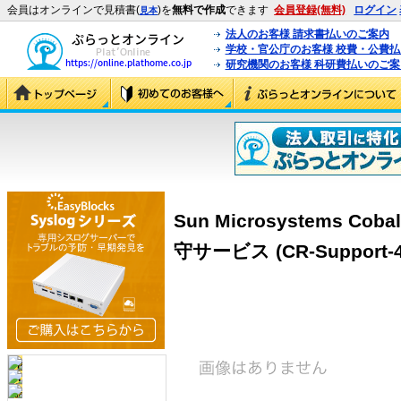
会員はオンラインで見積書(
)を
無料で作成
できます
会員登録(無料)
ログイン
見本
法人のお客様 請求書払いのご案内
学校・官公庁のお客様 校費・公費
研究機関のお客様 科研費払いのご案
Sun Microsystems C
守サービス (CR-Support-4