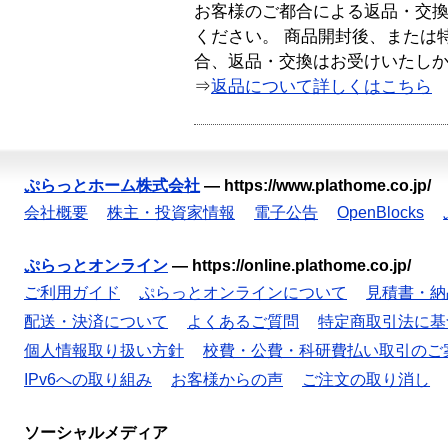
お客様のご都合による返品・交
ください。 商品開封後、または
合、返品・交換はお受けいたし
⇒
返品について詳しくはこちら
ぷらっとホーム株式会社
—
https://www.plathome.co.jp/
会社概要
株主・投資家情報
電子公告
OpenBlocks
ぷらっとオンライン
—
https://online.plathome.co.jp/
ご利用ガイド
ぷらっとオンラインについて
見積書・納
配送・決済について
よくあるご質問
特定商取引法に基
個人情報取り扱い方針
校費・公費・科研費払い取引のご
IPv6への取り組み
お客様からの声
ご注文の取り消し
ソーシャルメディア