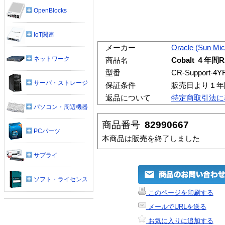
OpenBlocks
IoT関連
メーカー
Oracle (Sun Mi
ネットワーク
商品名
Cobalt ４
型番
CR-Support-4Y
サーバ・ストレージ
保証条件
販売日より１年
返品について
特定商取引法に
パソコン・周辺機器
商品番号
82990667
PCパーツ
本商品は販売を終了しました
サプライ
ソフト・ライセンス
このページを印刷する
メールでURLを送る
お気に入りに追加する