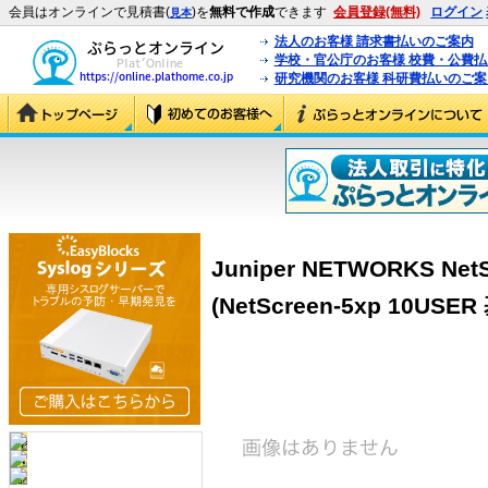
会員はオンラインで見積書(
)を
無料で作成
できます
会員登録(無料)
ログイン
見本
法人のお客様 請求書払いのご案内
学校・官公庁のお客様 校費・公費
研究機関のお客様 科研費払いのご案
Juniper NETWORKS 
(NetScreen-5xp 10US