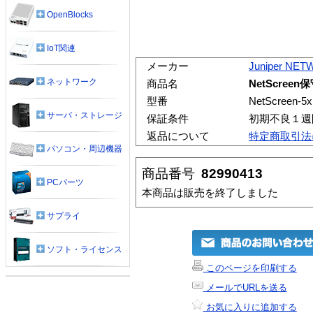
OpenBlocks
IoT関連
メーカー
Juniper NE
ネットワーク
商品名
NetScree
型番
NetScreen
サーバ・ストレージ
保証条件
初期不良１週
返品について
特定商取引法
パソコン・周辺機器
商品番号
82990413
PCパーツ
本商品は販売を終了しました
サプライ
ソフト・ライセンス
このページを印刷する
メールでURLを送る
お気に入りに追加する