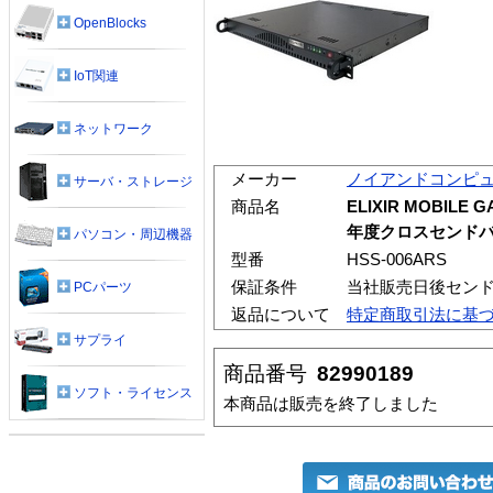
OpenBlocks
IoT関連
ネットワーク
メーカー
ノイアンドコンピ
サーバ・ストレージ
商品名
ELIXIR MOBILE 
年度クロスセンドバ
パソコン・周辺機器
型番
HSS-006ARS
保証条件
当社販売日後セン
PCパーツ
返品について
特定商取引法に基
サプライ
商品番号
82990189
ソフト・ライセンス
本商品は販売を終了しました