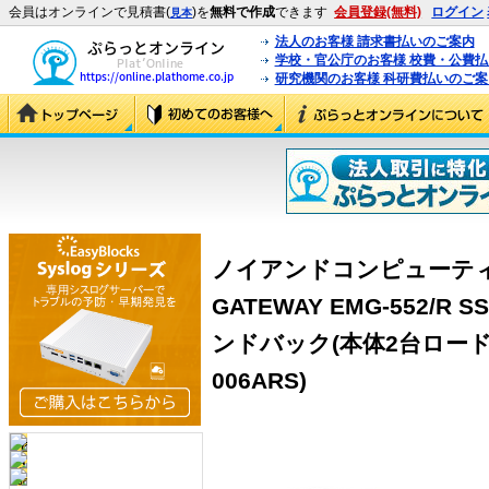
会員はオンラインで見積書(
)を
無料で作成
できます
会員登録(無料)
ログイン
見本
法人のお客様 請求書払いのご案内
学校・官公庁のお客様 校費・公費
研究機関のお客様 科研費払いのご案
ノイアンドコンピューティング 
GATEWAY EMG-552/
ンドバック(本体2台ロードバ
006ARS)