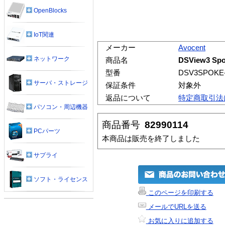
OpenBlocks
IoT関連
メーカー
Avocent
ネットワーク
商品名
DSView3 
型番
DSV3SPOKE
サーバ・ストレージ
保証条件
対象外
返品について
特定商取引法
パソコン・周辺機器
商品番号
82990114
PCパーツ
本商品は販売を終了しました
サプライ
ソフト・ライセンス
このページを印刷する
メールでURLを送る
お気に入りに追加する