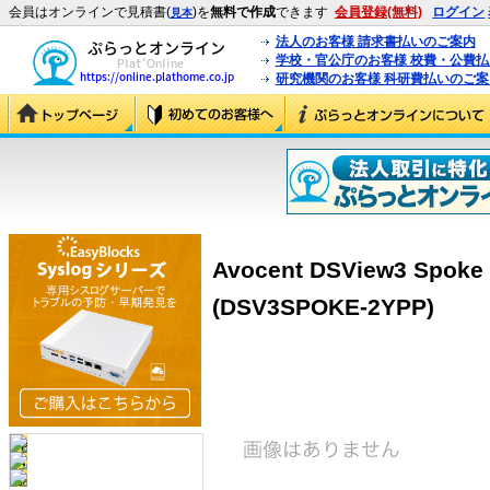
会員はオンラインで見積書(
)を
無料で作成
できます
会員登録(無料)
ログイン
見本
法人のお客様 請求書払いのご案内
学校・官公庁のお客様 校費・公費
研究機関のお客様 科研費払いのご案
Avocent DSView3 S
(DSV3SPOKE-2YPP)