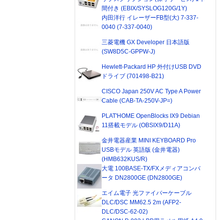
間付き (EBIX/SYSLOG120G/1Y)
内田洋行 イレーザーFB型(大) 7-337-
0040 (7-337-0040)
三菱電機 GX Developer 日本語版
(SW8D5C-GPPW-J)
Hewlett-Packard HP 外付けUSB DVD
ドライブ (701498-B21)
CISCO Japan 250V AC Type A Power
Cable (CAB-TA-250V-JP=)
PLAT'HOME OpenBlocks IX9 Debian
11搭載モデル (OBSIX9/D11A)
金井電器産業 MINI KEYBOARD Pro
USBモデル 英語版 (金井電器)
(HMB632KUS/R)
大電 100BASE-TX/FXメディアコンバ
ータ DN2800GE (DN2800GE)
エイム電子 光ファイバーケーブル
DLC/DSC MM62.5 2m (AFP2-
DLC/DSC-62-02)