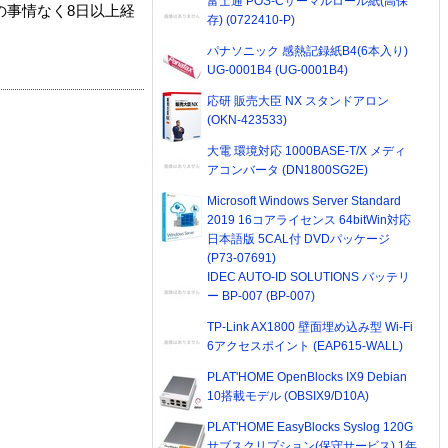
富士通 POS-Cサーマルロール紙(高保
の事情なく8日以上経
存) (0722410-P)
パナソニック 感熱記録紙B4(6本入り)
UG-0001B4 (UG-0001B4)
応研 販売大臣 NX スタンドアロン
(OKN-423533)
大電 環境対応 1000BASE-T/X メディ
アコンバータ (DN1800SG2E)
Microsoft Windows Server Standard
2019 16コアライセンス 64bitWin対応
日本語版 5CAL付 DVDパッケージ
(P73-07691)
IDEC AUTO-ID SOLUTIONS バッテリ
ー BP-007 (BP-007)
TP-Link AX1800 壁面埋め込み型 Wi-Fi
6アクセスポイント (EAP615-WALL)
PLAT'HOME OpenBlocks IX9 Debian
10搭載モデル (OBSIX9/D10A)
PLAT'HOME EasyBlocks Syslog 120G
サブスクリプション(保守サービス) 1年