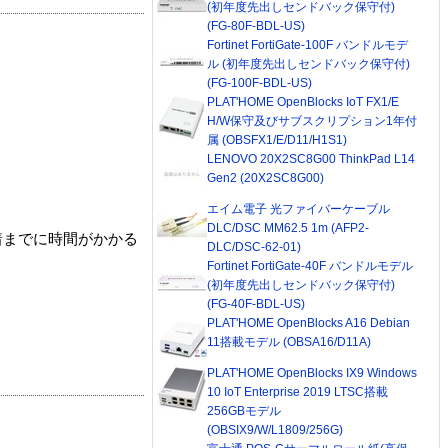
(初年度先出しセンドバック保守付)
(FG-80F-BDL-US)
Fortinet FortiGate-100F バンドルモデ
ル (初年度先出しセンドバック保守付)
(FG-100F-BDL-US)
PLAT'HOME OpenBlocks IoT FX1/E
H/W保守及びサブスクリプション1年付
属 (OBSFX1/E/D11/H1S1)
LENOVO 20X2SC8G00 ThinkPad L14
Gen2 (20X2SC8G00)
エイム電子 光ファイバーケーブル
DLC/DSC MM62.5 1m (AFP2-
着までに時間がかかる
DLC/DSC-62-01)
Fortinet FortiGate-40F バンドルモデル
(初年度先出しセンドバック保守付)
(FG-40F-BDL-US)
PLAT'HOME OpenBlocks A16 Debian
11搭載モデル (OBSA16/D11A)
PLAT'HOME OpenBlocks IX9 Windows
10 IoT Enterprise 2019 LTSC搭載
256GBモデル
(OBSIX9/W/L1809/256G)