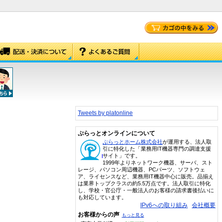
Tweets by platonline
ぷらっとオンラインについて
ぷらっとホーム株式会社
が運用する、法人取
引に特化した「業務用IT機器専門の調達支援
サイト」です。
1999年よりネットワーク機器、サーバ、スト
レージ、パソコン周辺機器、PCパーツ、ソフトウェ
ア、ライセンスなど、業務用IT機器中心に販売。品揃え
は業界トップクラスの約5.5万点です。法人取引に特化
し、学校・官公庁・一般法人のお客様の請求書後払いに
も対応しています。
IPv6への取り組み
会社概要
お客様からの声
もっと見る