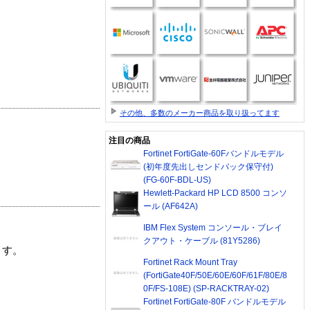
その他、多数のメーカー商品を取り扱ってます
注目の商品
Fortinet FortiGate-60Fバンドルモデル
(初年度先出しセンドバック保守付)
(FG-60F-BDL-US)
Hewlett-Packard HP LCD 8500 コンソ
ール (AF642A)
IBM Flex System コンソール・ブレイ
クアウト・ケーブル (81Y5286)
ます。
Fortinet Rack Mount Tray
(FortiGate40F/50E/60E/60F/61F/80E/8
0F/FS-108E) (SP-RACKTRAY-02)
Fortinet FortiGate-80F バンドルモデル