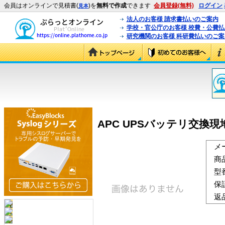
会員はオンラインで見積書(
)を
無料で作成
できます
会員登録(無料)
ログイン
見本
法人のお客様 請求書払いのご案内
学校・官公庁のお客様 校費・公費
研究機関のお客様 科研費払いのご案
APC UPSバッテリ交換現
メ
商
型
保
返