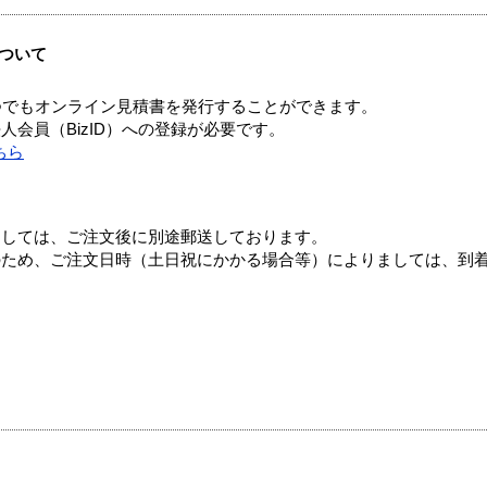
ついて
つでもオンライン見積書を発行することができます。
会員（BizID）への登録が必要です。
ちら
ましては、ご注文後に別途郵送しております。
のため、ご注文日時（土日祝にかかる場合等）によりましては、到