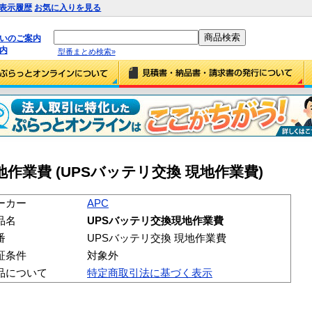
表示履歴
お気に入りを見る
払いのご案内
内
型番まとめ検索»
地作業費 (UPSバッテリ交換 現地作業費)
ーカー
APC
品名
UPSバッテリ交換現地作業費
番
UPSバッテリ交換 現地作業費
証条件
対象外
品について
特定商取引法に基づく表示