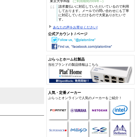
東京大学/K様
(ご利用期間2009年～)
“
請求書払いに対応していただいているので利用
しております。メールでの問い合わせにも丁寧
に対応していただけるので大変ありがたいで
す。
あなたの声をお寄せください!
公式アカウント / ページ
ぷらっとホーム社製品
当社ブランドの製品情報はこちら
人気・定番メーカー
ぷらっとオンラインで人気のメーカーをご紹介！