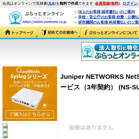
会員はオンラインで見積書(
)を
無料で作成
できます
会員登録(無料)
ログイン
見本
法人のお客様 請求書払いのご案内
学校・官公庁のお客様 校費・公費
研究機関のお客様 科研費払いのご案
Juniper NETWORKS Net
ービス（3年契約） (NS-SUP