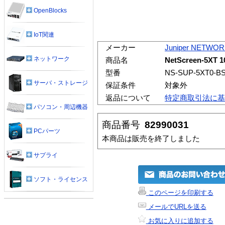
OpenBlocks
IoT関連
メーカー
Juniper NETWO
ネットワーク
商品名
NetScreen-5
型番
NS-SUP-5XT0-B
サーバ・ストレージ
保証条件
対象外
返品について
特定商取引法に基
パソコン・周辺機器
商品番号
82990031
PCパーツ
本商品は販売を終了しました
サプライ
ソフト・ライセンス
このページを印刷する
メールでURLを送る
お気に入りに追加する