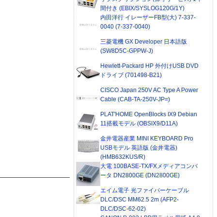
間付き (EBIX/SYSLOG120G/1Y)
内田洋行 イレーザーFB型(大) 7-337-
0040 (7-337-0040)
三菱電機 GX Developer 日本語版
(SW8D5C-GPPW-J)
Hewlett-Packard HP 外付けUSB DVD
ドライブ (701498-B21)
CISCO Japan 250V AC Type A Power
Cable (CAB-TA-250V-JP=)
PLAT'HOME OpenBlocks IX9 Debian
11搭載モデル (OBSIX9/D11A)
金井電器産業 MINI KEYBOARD Pro
USBモデル 英語版 (金井電器)
(HMB632KUS/R)
大電 100BASE-TX/FXメディアコンバ
ータ DN2800GE (DN2800GE)
エイム電子 光ファイバーケーブル
DLC/DSC MM62.5 2m (AFP2-
DLC/DSC-62-02)