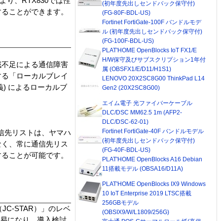
より、RTX830では性
(初年度先出しセンドバック保守付)
することができます。
(FG-80F-BDL-US)
Fortinet FortiGate-100F バンドルモデ
ル (初年度先出しセンドバック保守付)
(FG-100F-BDL-US)
PLAT'HOME OpenBlocks IoT FX1/E
H/W保守及びサブスクリプション1年付
域不足による通信障害
属 (OBSFX1/E/D11/H1S1)
する「ローカルブレイ
LENOVO 20X2SC8G00 ThinkPad L14
義) によるローカルブ
Gen2 (20X2SC8G00)
エイム電子 光ファイバーケーブル
DLC/DSC MM62.5 1m (AFP2-
DLC/DSC-62-01)
Fortinet FortiGate-40F バンドルモデル
新の通信先リストは、ヤマハ
(初年度先出しセンドバック保守付)
なく、常に通信先リス
(FG-40F-BDL-US)
することが可能です。
PLAT'HOME OpenBlocks A16 Debian
11搭載モデル (OBSA16/D11A)
PLAT'HOME OpenBlocks IX9 Windows
10 IoT Enterprise 2019 LTSC搭載
256GBモデル
C-STAR）」のレベ
(OBSIX9/W/L1809/256G)
容易になり、導入検討