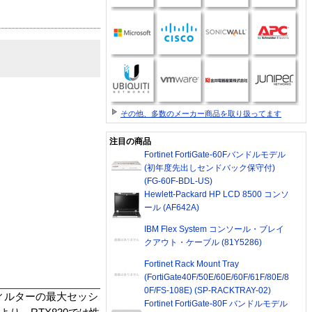
その他、多数のメーカー商品を取り扱ってます
注目の商品
Fortinet FortiGate-60Fバンドルモデル
(初年度先出しセンドバック保守付)
(FG-60F-BDL-US)
Hewlett-Packard HP LCD 8500 コンソ
ール (AF642A)
IBM Flex System コンソール・ブレイ
クアウト・ケーブル (81Y5286)
Fortinet Rack Mount Tray
(FortiGate40F/50E/60E/60F/61F/80E/8
0F/FS-108E) (SP-RACKTRAY-02)
フィルターの最大セッシ
Fortinet FortiGate-80F バンドルモデル