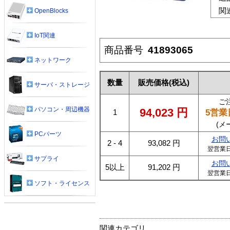
関
OpenBlocks
IoT関連
商品番号
41893065
ネットワーク
数量
販売価格
(税込)
サーバ・ストレージ
ご
パソコン・周辺機器
94,023
円
5営業
1
(メ
PCパーツ
お問
2 - 4
93,082
円
翌営業
サプライ
お問
5以上
91,202
円
翌営業
ソフト・ライセンス
関連カテゴリ