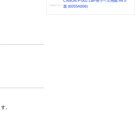
CANON P-002 LBP用ラベル用紙 A4 0
面 (6055A006)
ます。