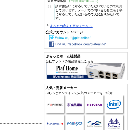
東京大学/K様
(ご利用期間2009年～)
“
請求書払いに対応していただいているので利用
しております。メールでの問い合わせにも丁寧
に対応していただけるので大変ありがたいで
す。
あなたの声をお寄せください!
公式アカウント / ページ
ぷらっとホーム社製品
当社ブランドの製品情報はこちら
人気・定番メーカー
ぷらっとオンラインで人気のメーカーをご紹介！