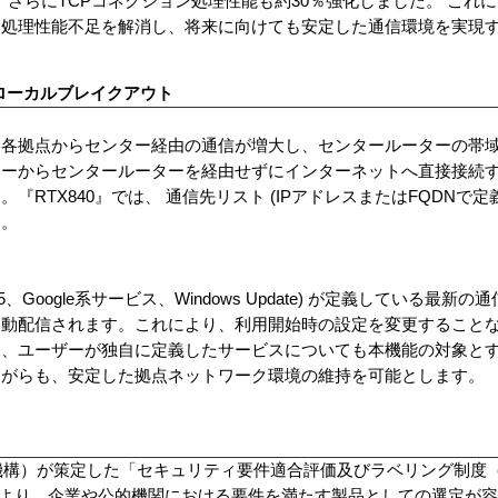
で増強、さらにTCPコネクション処理性能も約30％強化しました。 これに
も処理性能不足を解消し、将来に向けても安定した通信環境を実現
ローカルブレイクアウト
、各拠点からセンター経由の通信が増大し、センタールーターの帯
ターからセンタールーターを経由せずにインターネットへ直接接続
RTX840』では、 通信先リスト (IPアドレスまたはFQDNで定
た。
365、Google系サービス、Windows Update) が定義している最
自動配信されます。これにより、利用開始時の設定を変更すること
に、ユーザーが独自に定義したサービスについても本機能の対象と
ながらも、安定した拠点ネットワーク環境の維持を可能とします。
推進機構）が策定した「セキュリティ要件適合評価及びラベリング制度（J
により、企業や公的機関における要件を満たす製品としての選定が