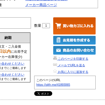
連
メーカー商品ページ
数量
納期
注文・ご入金後
日以内
に出荷予定
ーカー在庫僅少)
このページを印刷する
い合わせください
メールでURLを送る
日までにご連絡します
お気に入りに追加する
い合わせください
日までにご連絡します
このページのURL
https://plth.me/41893065