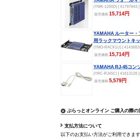
(YWK-1200D) [ 41797843 ]
15,714円
販売
価格
YAMAHA ルータ
用ラックマウントキ
(YMO-RACK1U) [ 41436828
15,714円
販売
価格
YAMAHA RJ-45
(YRC-RJ45C) [ 41613126 ]
5,579円
販売
価格
ぷらっとオンライン ご購入の際の
支払方法について
以下のお支払い方法がご利用できま