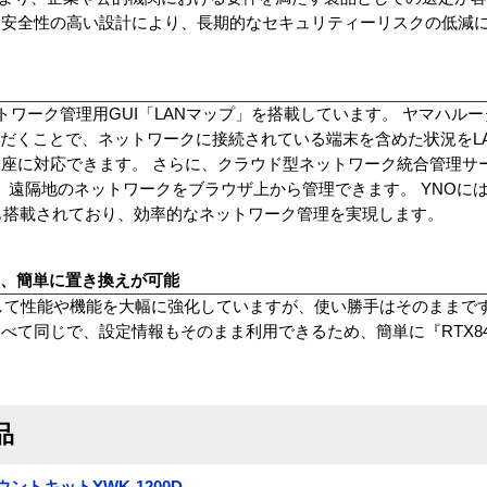
、安全性の高い設計により、長期的なセキュリティーリスクの低減
ットワーク管理用GUI「LANマップ」を搭載しています。 ヤマハル
ただくことで、ネットワークに接続されている端末を含めた状況をL
座に対応できます。 さらに、クラウド型ネットワーク統合管理サービ
O）」に対応。遠隔地のネットワークをブラウザ上から管理できます。 YNO
能も搭載されており、効率的なネットワーク管理を実現します。
ま、簡単に置き換えが可能
と比較して性能や機能を大幅に強化していますが、使い勝手はそのままで
べて同じで、設定情報もそのまま利用できるため、簡単に『RTX8
品
ウントキットYWK-1200D