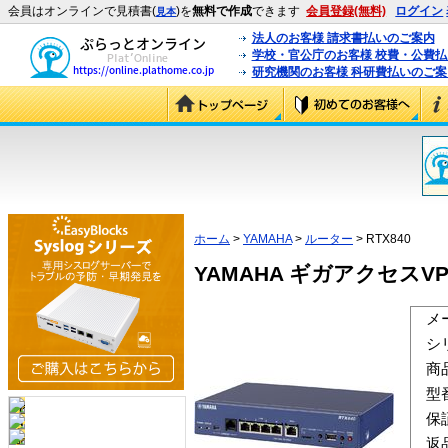
会員はオンラインで見積書(
)を
無料で作成
できます
会員登録(無料)
ログイン
見本
法人のお客様 請求書払いのご案内
学校・官公庁のお客様 校費・公費
研究機関のお客様 科研費払いのご案
ホーム
>
YAMAHA
>
ルーター
> RTX840
YAMAHA ギガアクセスVPN
メ
シ
商
型
保
返