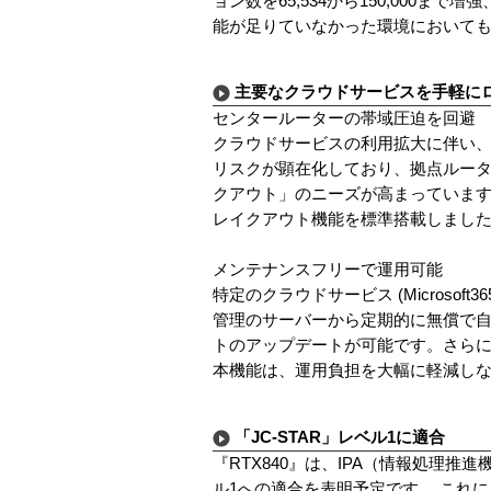
ョン数を65,534から150,000ま
能が足りていなかった環境において
主要なクラウドサービスを手軽に
センタールーターの帯域圧迫を回避
クラウドサービスの利用拡大に伴い
リスクが顕在化しており、拠点ルー
クアウト」のニーズが高まっています。『
レイクアウト機能を標準搭載しまし
メンテナンスフリーで運用可能
特定のクラウドサービス (Microsoft
管理のサーバーから定期的に無償で
トのアップデートが可能です。さら
本機能は、運用負担を大幅に軽減し
「JC-STAR」レベル1に適合
『RTX840』は、IPA（情報処理
ル1への適合を表明予定です。 これ