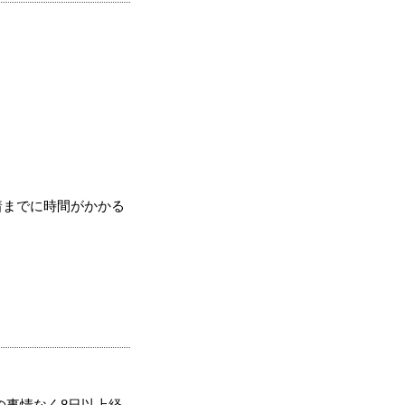
着までに時間がかかる
の事情なく8日以上経