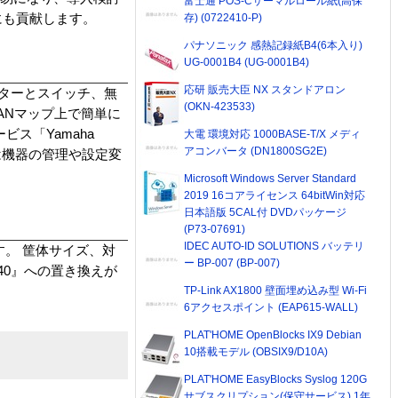
富士通 POS-Cサーマルロール紙(高保
にも貢献します。
存) (0722410-P)
パナソニック 感熱記録紙B4(6本入り)
UG-0001B4 (UG-0001B4)
応研 販売大臣 NX スタンドアロン
ーターとスイッチ、無
(OKN-423533)
ANマップ上で簡単に
ス「Yamaha
大電 環境対応 1000BASE-T/X メディ
アコンバータ (DN1800SG2E)
には機器の管理や設定変
Microsoft Windows Server Standard
2019 16コアライセンス 64bitWin対応
日本語版 5CAL付 DVDパッケージ
(P73-07691)
IDEC AUTO-ID SOLUTIONS バッテリ
す。 筐体サイズ、対
ー BP-007 (BP-007)
40』への置き換えが
TP-Link AX1800 壁面埋め込み型 Wi-Fi
6アクセスポイント (EAP615-WALL)
PLAT'HOME OpenBlocks IX9 Debian
10搭載モデル (OBSIX9/D10A)
PLAT'HOME EasyBlocks Syslog 120G
サブスクリプション(保守サービス) 1年