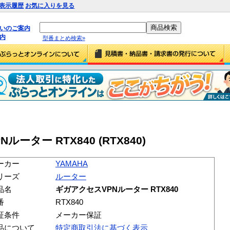
表示履歴
お気に入りを見る
払いのご案内
内
型番まとめ検索»
ルーター RTX840 (RTX840)
ーカー
YAMAHA
リーズ
ルーター
品名
ギガアクセスVPNルーター RTX840
番
RTX840
証条件
メーカー保証
品について
特定商取引法に基づく表示