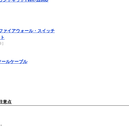
ー・ファイアウォール・スイッチ
ット
 ]
コンソールケーブル
注意点
す。