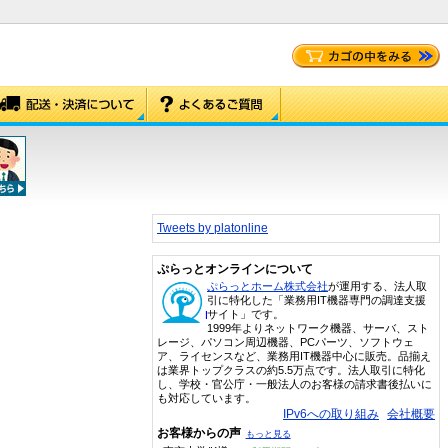
Tweets by platonline
ぷらっとオンラインについて
ぷらっとホーム株式会社
が運用する、法人取
引に特化した「業務用IT機器専門の調達支援
サイト」です。
1999年よりネットワーク機器、サーバ、スト
レージ、パソコン周辺機器、PCパーツ、ソフトウェ
ア、ライセンスなど、業務用IT機器中心に販売。品揃え
は業界トップクラスの約5.5万点です。法人取引に特化
し、学校・官公庁・一般法人のお客様の請求書後払いに
も対応しています。
IPv6への取り組み
会社概要
お客様からの声
もっと見る