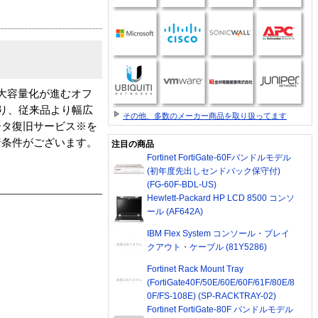
り、大容量化が進むオフ
なり、従来品より幅広
その他、多数のメーカー商品を取り扱ってます
ータ復旧サービス※を
諸条件がございます。
注目の商品
Fortinet FortiGate-60Fバンドルモデル
(初年度先出しセンドバック保守付)
(FG-60F-BDL-US)
Hewlett-Packard HP LCD 8500 コンソ
ール (AF642A)
IBM Flex System コンソール・ブレイ
クアウト・ケーブル (81Y5286)
Fortinet Rack Mount Tray
(FortiGate40F/50E/60E/60F/61F/80E/8
0F/FS-108E) (SP-RACKTRAY-02)
Fortinet FortiGate-80F バンドルモデル