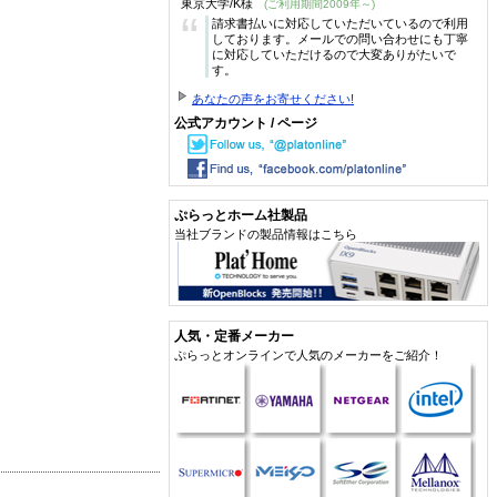
東京大学/K様
(ご利用期間2009年～)
“
請求書払いに対応していただいているので利用
しております。メールでの問い合わせにも丁寧
に対応していただけるので大変ありがたいで
す。
あなたの声をお寄せください!
公式アカウント / ページ
ぷらっとホーム社製品
当社ブランドの製品情報はこちら
人気・定番メーカー
ぷらっとオンラインで人気のメーカーをご紹介！