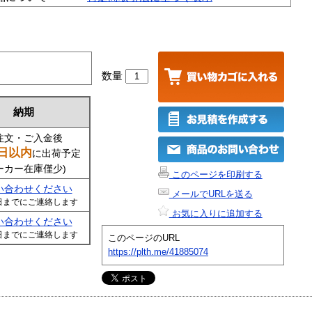
数量
納期
注文・ご入金後
日以内
に出荷予定
ーカー在庫僅少)
このページを印刷する
い合わせください
メールでURLを送る
日までにご連絡します
お気に入りに追加する
い合わせください
日までにご連絡します
このページのURL
https://plth.me/41885074