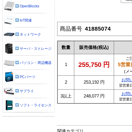
OpenBlocks
IoT関連
商品番号
41885074
ネットワーク
数量
販売価格
(税込)
サーバ・ストレージ
ご
パソコン・周辺機器
255,750
円
5営業
1
(メ
PCパーツ
お問
2
253,192
円
翌営業
サプライ
お問
3以上
248,077
円
翌営業
ソフト・ライセンス
関連カテゴリ