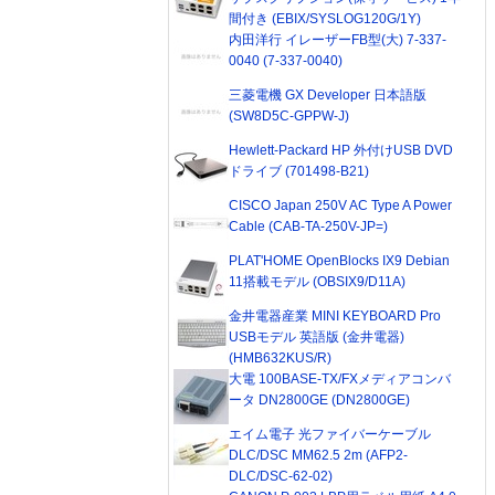
間付き (EBIX/SYSLOG120G/1Y)
内田洋行 イレーザーFB型(大) 7-337-
0040 (7-337-0040)
三菱電機 GX Developer 日本語版
(SW8D5C-GPPW-J)
Hewlett-Packard HP 外付けUSB DVD
ドライブ (701498-B21)
CISCO Japan 250V AC Type A Power
Cable (CAB-TA-250V-JP=)
PLAT'HOME OpenBlocks IX9 Debian
11搭載モデル (OBSIX9/D11A)
金井電器産業 MINI KEYBOARD Pro
USBモデル 英語版 (金井電器)
(HMB632KUS/R)
大電 100BASE-TX/FXメディアコンバ
ータ DN2800GE (DN2800GE)
エイム電子 光ファイバーケーブル
DLC/DSC MM62.5 2m (AFP2-
DLC/DSC-62-02)