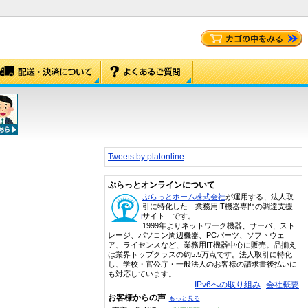
Tweets by platonline
ぷらっとオンラインについて
ぷらっとホーム株式会社
が運用する、法人取
引に特化した「業務用IT機器専門の調達支援
サイト」です。
1999年よりネットワーク機器、サーバ、スト
レージ、パソコン周辺機器、PCパーツ、ソフトウェ
ア、ライセンスなど、業務用IT機器中心に販売。品揃え
は業界トップクラスの約5.5万点です。法人取引に特化
し、学校・官公庁・一般法人のお客様の請求書後払いに
も対応しています。
IPv6への取り組み
会社概要
お客様からの声
もっと見る