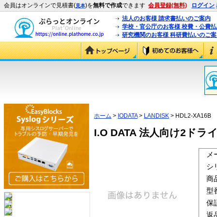
会員はオンラインで見積書(
)を
無料で作成
できます
会員登録(無料)
ログイン
見本
法人のお客様 請求書払いのご案内
学校・官公庁のお客様 校費・公費
研究機関のお客様 科研費払いのご案
ホーム
>
IODATA
>
LANDISK
> HDL2-XA16B
I.O DATA 法人向け2ドライブ
メ
シ
商
型
保
返