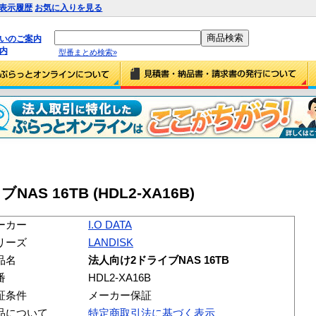
表示履歴
お気に入りを見る
払いのご案内
内
型番まとめ検索»
NAS 16TB (HDL2-XA16B)
ーカー
I.O DATA
リーズ
LANDISK
品名
法人向け2ドライブNAS 16TB
番
HDL2-XA16B
証条件
メーカー保証
品について
特定商取引法に基づく表示