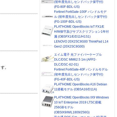
(初年度先出しセンドバック保守付)
(FG-80F-BDL-US)
Fortinet FortiGate-100F バンドルモデ
ル (初年度先出しセンドバック保守付)
(FG-100F-BDL-US)
PLAT'HOME OpenBlocks IoT FX1/E
H/W保守及びサブスクリプション1年付
属 (OBSFX1/E/D11/H1S1)
LENOVO 20X2SC8G00 ThinkPad L14
Gen2 (20X2SC8G00)
エイム電子 光ファイバーケーブル
DLC/DSC MM62.5 1m (AFP2-
DLC/DSC-62-01)
ます。
Fortinet FortiGate-40F バンドルモデル
(初年度先出しセンドバック保守付)
(FG-40F-BDL-US)
PLAT'HOME OpenBlocks A16 Debian
11搭載モデル (OBSA16/D11A)
PLAT'HOME OpenBlocks IX9 Windows
10 IoT Enterprise 2019 LTSC搭載
256GBモデル
(OBSIX9/W/L1809/256G)