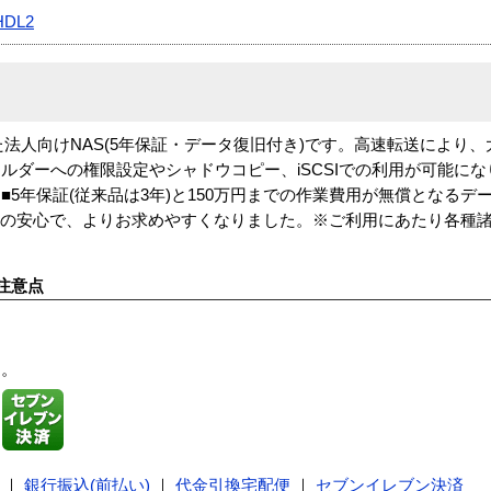
HDL2
に対応した法人向けNAS(5年保証・データ復旧付き)です。高速転送によ
ルダーへの権限設定やシャドウコピー、iSCSIでの利用が可能に
5年保証(従来品は3年)と150万円までの作業費用が無償となるデ
ク上の安心で、よりお求めやすくなりました。※ご利用にあたり各種
注意点
す。
｜
銀行振込(前払い)
｜
代金引換宅配便
｜
セブンイレブン決済