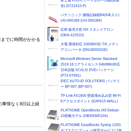
富士通 POS-Cサーマルロール紙(高保
存) (0722410-P)
パナソニック 感熱記録紙B4(6本入り)
UG-0001B4 (UG-0001B4)
応研 販売大臣 NX スタンドアロン
(OKN-423533)
着までに時間がかかる
大電 環境対応 1000BASE-T/X メディ
アコンバータ (DN1800SG2E)
Microsoft Windows Server Standard
2019 16コアライセンス 64bitWin対応
日本語版 5CAL付 DVDパッケージ
(P73-07691)
IDEC AUTO-ID SOLUTIONS バッテリ
ー BP-007 (BP-007)
TP-Link AX1800 壁面埋め込み型 Wi-Fi
6アクセスポイント (EAP615-WALL)
の事情なく8日以上経
PLAT'HOME OpenBlocks IX9 Debian
10搭載モデル (OBSIX9/D10A)
PLAT'HOME EasyBlocks Syslog 120G
サブスクリプション(保守サービス) 1年