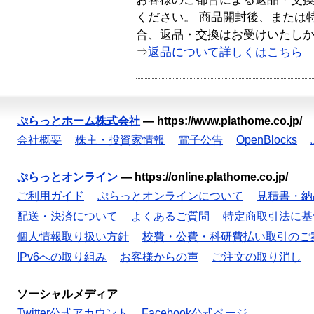
ください。 商品開封後、または
合、返品・交換はお受けいたし
⇒
返品について詳しくはこちら
ぷらっとホーム株式会社
—
https://www.plathome.co.jp/
会社概要
株主・投資家情報
電子公告
OpenBlocks
ぷらっとオンライン
—
https://online.plathome.co.jp/
ご利用ガイド
ぷらっとオンラインについて
見積書・納
配送・決済について
よくあるご質問
特定商取引法に基
個人情報取り扱い方針
校費・公費・科研費払い取引のご
IPv6への取り組み
お客様からの声
ご注文の取り消し
ソーシャルメディア
Twitter公式アカウント
Facebook公式ページ