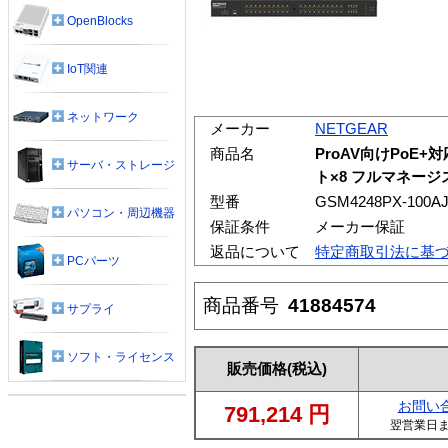
OpenBlocks
IoT関連
ネットワーク
メーカー
NETGEAR
商品名
ProAV向けPoE+対応
サーバ・ストレージ
ト×8 フルマネージ
型番
GSM4248PX-100A
パソコン・周辺機器
保証条件
メーカー保証
返品について
特定商取引法に基
PCパーツ
商品番号
41884574
サプライ
ソフト・ライセンス
販売価格
(税込)
お問い
791,214
円
翌営業日