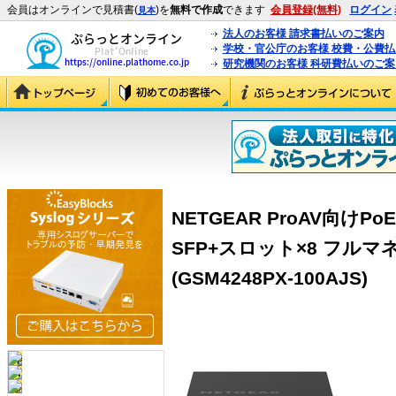
会員はオンラインで見積書(
)を
無料で作成
できます
会員登録(無料)
ログイン
見本
法人のお客様 請求書払いのご案内
学校・官公庁のお客様 校費・公費
研究機関のお客様 科研費払いのご案
NETGEAR ProAV向けPoE
SFP+スロット×8 フル
(GSM4248PX-100AJS)