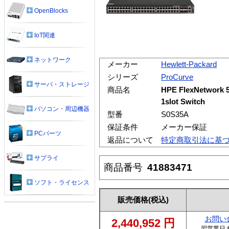
OpenBlocks
IoT関連
ネットワーク
メーカー
Hewlett-Packard
シリーズ
ProCurve
サーバ・ストレージ
商品名
HPE FlexNetwork 
1slot Switch
パソコン・周辺機器
型番
S0S35A
保証条件
メーカー保証
PCパーツ
返品について
特定商取引法に基
サプライ
商品番号
41883471
ソフト・ライセンス
販売価格
(税込)
お問い
2,440,952
円
翌営業日