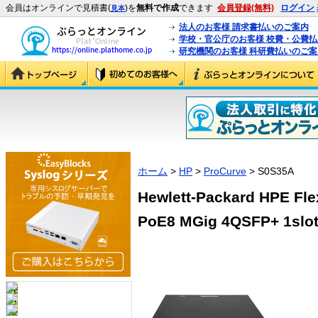
会員はオンラインで見積書(
)を
無料で作成
できます
会員登録(無料)
ログイン
見本
法人のお客様 請求書払いのご案内
学校・官公庁のお客様 校費・公費
研究機関のお客様 科研費払いのご案
ホーム
>
HP
>
ProCurve
> S0S35A
Hewlett-Packard HPE Fle
PoE8 MGig 4QSFP+ 1slot