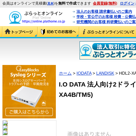
会員はオンラインで見積書(
)を
無料で作成
できます
会員登録(無料)
ログイン
見本
法人のお客様 請求書払いのご案内
学校・官公庁のお客様 校費・公費
研究機関のお客様 科研費払いのご案
ホーム
>
IODATA
>
LANDISK
> HDL2-X
I.O DATA 法人向け2ドライブ
XA4B/TM5)