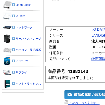
OpenBlocks
IoT関連
ネットワーク
メーカー
I.O DAT
シリーズ
LANDIS
サーバ・ストレージ
商品名
法人向け
型番
HDL2-X
パソコン・周辺機器
保証条件
メーカ
返品について
特定商
PCパーツ
商品番号
41882143
サプライ
本商品は販売を終了しました
ソフト・ライセンス
このページを印刷する