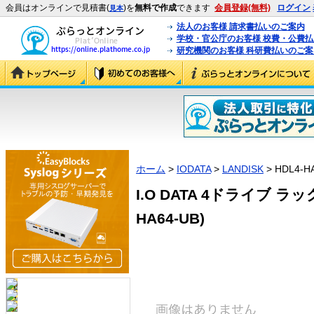
会員はオンラインで見積書(
)を
無料で作成
できます
会員登録(無料)
ログイン
見本
法人のお客様 請求書払いのご案内
学校・官公庁のお客様 校費・公費
研究機関のお客様 科研費払いのご案
ホーム
>
IODATA
>
LANDISK
> HDL4-H
I.O DATA 4ドライブ ラッ
HA64-UB)