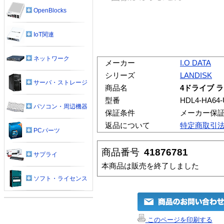
OpenBlocks
IoT関連
ネットワーク
メーカー
I.O DATA
シリーズ
LANDISK
サーバ・ストレージ
商品名
4ドライブ ラ
型番
HDL4-HA64
パソコン・周辺機器
保証条件
メーカー保
返品について
特定商取引
PCパーツ
商品番号
41876781
サプライ
本商品は販売を終了しました
ソフト・ライセンス
このページを印刷する