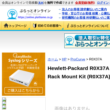
会員はオンラインで見積書(
)を
無料で作成
できます
会員登録(無料)
ログイン
見本
法人のお客様 請求書払いのご案内
学校・官公庁のお客様 校費・公費
研究機関のお客様 科研費払いのご案
ホーム
>
HP
>
ProCurve
> R0X37A
Hewlett-Packard R0X37A
Rack Mount Kit (R0X37A