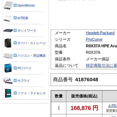
OpenBlocks
IoT関連
ネットワーク
メーカー
Hewlett-Packard
シリーズ
ProCurve
サーバ・ストレージ
商品名
R0X37A HPE Arub
型番
R0X37A
パソコン・周辺機器
保証条件
メーカー保証
返品について
特定商取引法に
PCパーツ
商品番号
41876048
サプライ
ソフト・ライセンス
数量
販売価格
(税込)
お問
168,876
円
1
翌営業