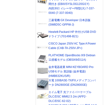
間付き (EBIX/SYSLOG120G/1Y)
内田洋行 イレーザーFB型(大) 7-337-
0040 (7-337-0040)
三菱電機 GX Developer 日本語版
(SW8D5C-GPPW-J)
Hewlett-Packard HP 外付けUSB DVD
ドライブ (701498-B21)
CISCO Japan 250V AC Type A Power
Cable (CAB-TA-250V-JP=)
PLAT'HOME OpenBlocks IX9 Debian
11搭載モデル (OBSIX9/D11A)
金井電器産業 MINI KEYBOARD Pro
USBモデル 英語版 (金井電器)
(HMB632KUS/R)
大電 100BASE-TX/FXメディアコンバ
ータ DN2800GE (DN2800GE)
エイム電子 光ファイバーケーブル
DLC/DSC MM62.5 2m (AFP2-
DLC/DSC-62-02)