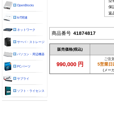
型
OpenBlocks
保
返
IoT関連
ネットワーク
商品番号
41874817
サーバ・ストレージ
販売価格
(税込)
パソコン・周辺機器
ご注
990,000
円
5営業日
PCパーツ
(メー
サプライ
ソフト・ライセンス