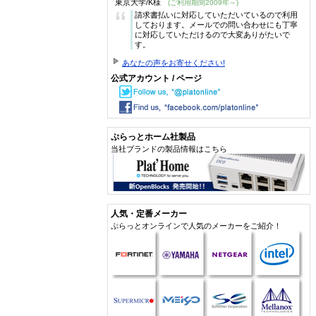
東京大学/K様
(ご利用期間2009年～)
“
請求書払いに対応していただいているので利用
しております。メールでの問い合わせにも丁寧
に対応していただけるので大変ありがたいで
す。
あなたの声をお寄せください!
公式アカウント / ページ
ぷらっとホーム社製品
当社ブランドの製品情報はこちら
人気・定番メーカー
ぷらっとオンラインで人気のメーカーをご紹介！