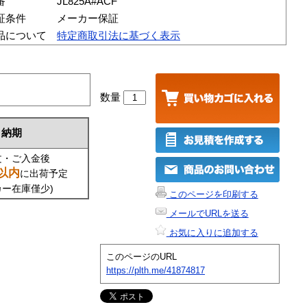
番
JL825A#ACF
証条件
メーカー保証
品について
特定商取引法に基づく表示
数量
納期
文・ご入金後
以内
に出荷予定
カー在庫僅少)
このページを印刷する
メールでURLを送る
お気に入りに追加する
このページのURL
https://plth.me/41874817