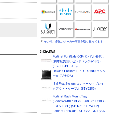
その他、多数のメーカー商品を取り扱ってます
注目の商品
Fortinet FortiGate-60Fバンドルモデル
(初年度先出しセンドバック保守付)
(FG-60F-BDL-US)
Hewlett-Packard HP LCD 8500 コンソ
ール (AF642A)
IBM Flex System コンソール・ブレイ
クアウト・ケーブル (81Y5286)
Fortinet Rack Mount Tray
(FortiGate40F/50E/60E/60F/61F/80E/8
0F/FS-108E) (SP-RACKTRAY-02)
Fortinet FortiGate-80F バンドルモデル