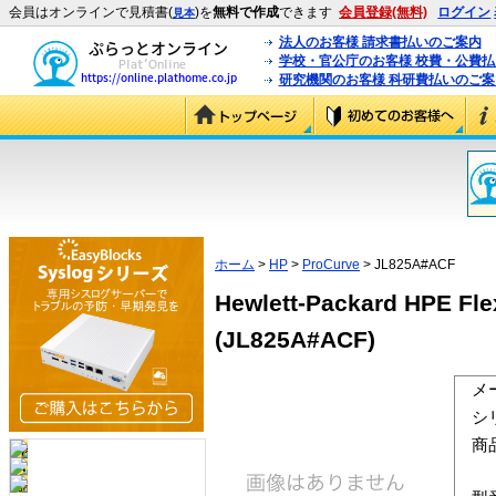
会員はオンラインで見積書(
)を
無料で作成
できます
会員登録(無料)
ログイン
見本
法人のお客様 請求書払いのご案内
学校・官公庁のお客様 校費・公費
研究機関のお客様 科研費払いのご案
ホーム
>
HP
>
ProCurve
> JL825A#ACF
Hewlett-Packard HPE Fl
(JL825A#ACF)
メ
シ
商