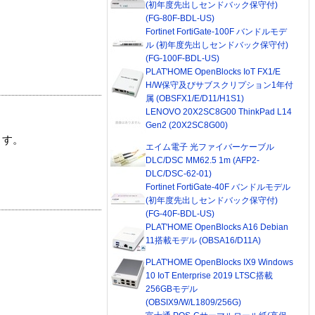
(初年度先出しセンドバック保守付)
(FG-80F-BDL-US)
Fortinet FortiGate-100F バンドルモデ
ル (初年度先出しセンドバック保守付)
(FG-100F-BDL-US)
PLAT'HOME OpenBlocks IoT FX1/E
H/W保守及びサブスクリプション1年付
属 (OBSFX1/E/D11/H1S1)
LENOVO 20X2SC8G00 ThinkPad L14
Gen2 (20X2SC8G00)
ます。
エイム電子 光ファイバーケーブル
DLC/DSC MM62.5 1m (AFP2-
DLC/DSC-62-01)
Fortinet FortiGate-40F バンドルモデル
(初年度先出しセンドバック保守付)
(FG-40F-BDL-US)
PLAT'HOME OpenBlocks A16 Debian
11搭載モデル (OBSA16/D11A)
PLAT'HOME OpenBlocks IX9 Windows
10 IoT Enterprise 2019 LTSC搭載
256GBモデル
(OBSIX9/W/L1809/256G)