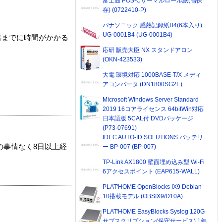
富士通 POS-Cサーマルロール紙(高保
存) (0722410-P)
パナソニック 感熱記録紙B4(6本入り)
UG-0001B4 (UG-0001B4)
着までに時間がかかる
応研 販売大臣 NX スタンドアロン
(OKN-423533)
大電 環境対応 1000BASE-T/X メディ
アコンバータ (DN1800SG2E)
Microsoft Windows Server Standard
2019 16コアライセンス 64bitWin対応
日本語版 5CAL付 DVDパッケージ
(P73-07691)
IDEC AUTO-ID SOLUTIONS バッテリ
の事情なく8日以上経
ー BP-007 (BP-007)
TP-Link AX1800 壁面埋め込み型 Wi-Fi
6アクセスポイント (EAP615-WALL)
PLAT'HOME OpenBlocks IX9 Debian
10搭載モデル (OBSIX9/D10A)
PLAT'HOME EasyBlocks Syslog 120G
サブスクリプション(保守サービス) 1年