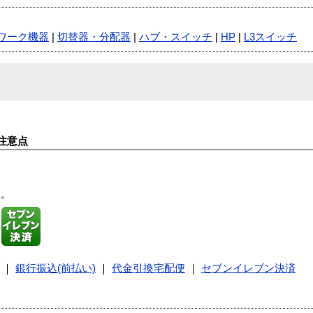
ワーク機器
|
切替器・分配器
|
ハブ・スイッチ
|
HP
|
L3スイッチ
注意点
す。
｜
銀行振込(前払い)
｜
代金引換宅配便
｜
セブンイレブン決済