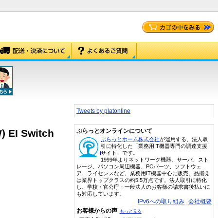
Tweets by platonline
 EI Switch
ぷらっとオンラインについて
ぷらっとホーム株式会社
が運用する、法人取
引に特化した「業務用IT機器専門の調達支援
サイト」です。
1999年よりネットワーク機器、サーバ、スト
レージ、パソコン周辺機器、PCパーツ、ソフトウェ
ア、ライセンスなど、業務用IT機器中心に販売。品揃え
は業界トップクラスの約5.5万点です。法人取引に特化
し、学校・官公庁・一般法人のお客様の請求書後払いに
も対応しています。
IPv6への取り組み
会社概要
お客様からの声
もっと見る