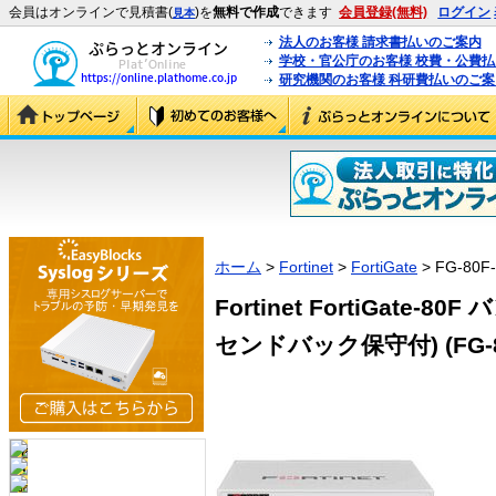
会員はオンラインで見積書(
)を
無料で作成
できます
会員登録(無料)
ログイン
見本
法人のお客様 請求書払いのご案内
学校・官公庁のお客様 校費・公費
研究機関のお客様 科研費払いのご案
ホーム
>
Fortinet
>
FortiGate
> FG-80F
Fortinet FortiGate
センドバック保守付) (FG-80