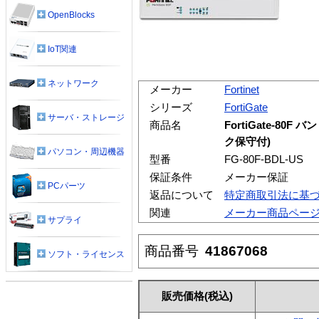
OpenBlocks
IoT関連
ネットワーク
メーカー
Fortinet
シリーズ
FortiGate
サーバ・ストレージ
商品名
FortiGate-8
ク保守付)
パソコン・周辺機器
型番
FG-80F-BDL-US
保証条件
メーカー保証
PCパーツ
返品について
特定商取引法に基
関連
メーカー商品ペー
サプライ
商品番号
41867068
ソフト・ライセンス
販売価格
(税込)