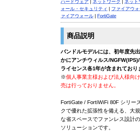
ハードウェア
|
ネットワーク
|
ネット
ォール・セキュリティ
|
ファイアウォ
ァイアウォール
|
FortiGate
商品説明
バンドルモデルには、初年度先出
かにアンチウィルス/NGFW(IPS
ライセンス各1年が含まれており
※
個人事業主様および法人様向
売は行っておりません。
FortiGate / FortiWiFi 
クで優れた拡張性を備える、大
な省スペースでファンレス設計のデ
ソリューションです。