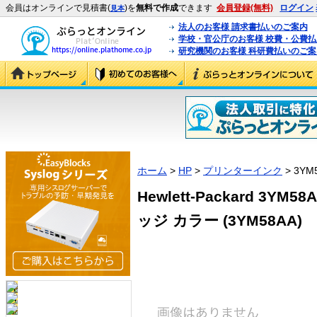
会員はオンラインで見積書(
)を
無料で作成
できます
会員登録(無料)
ログイン
見本
法人のお客様 請求書払いのご案内
学校・官公庁のお客様 校費・公費
研究機関のお客様 科研費払いのご案
ホーム
>
HP
>
プリンターインク
> 3YM
Hewlett-Packard 3YM
ッジ カラー (3YM58AA)