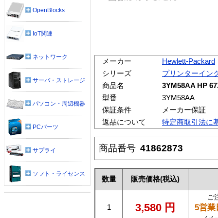
OpenBlocks
IoT関連
ネットワーク
メーカー
Hewlett-Packard
シリーズ
プリンターイン
サーバ・ストレージ
商品名
3YM58AA HP
型番
3YM58AA
パソコン・周辺機器
保証条件
メーカー保証
返品について
特定商取引法に
PCパーツ
商品番号
41862873
サプライ
ソフト・ライセンス
数量
販売価格
(税込)
ご
3,580
円
5営業
1