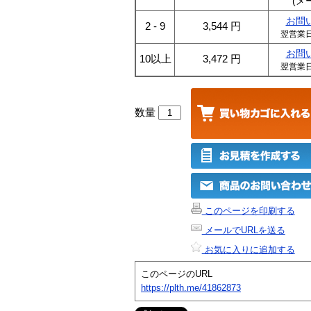
(メ
お問
2 - 9
3,544
円
翌営業
お問
10以上
3,472
円
翌営業
数量
このページを印刷する
メールでURLを送る
お気に入りに追加する
このページのURL
https://plth.me/41862873