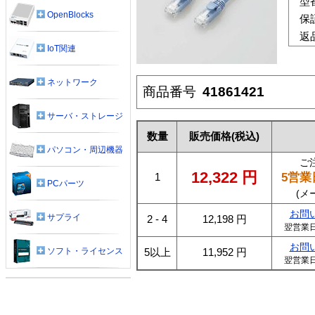
型
OpenBlocks
保
返
IoT関連
ネットワーク
商品番号
41861421
サーバ・ストレージ
数量
販売価格
(税込)
パソコン・周辺機器
ご
12,322
円
5営業
1
PCパーツ
(メ
お問
サプライ
2 - 4
12,198
円
翌営業
お問
ソフト・ライセンス
5以上
11,952
円
翌営業