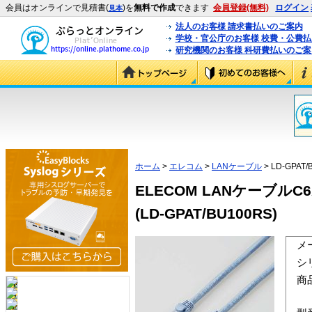
会員はオンラインで見積書(
)を
無料で作成
できます
会員登録(無料)
ログイン
見本
法人のお客様 請求書払いのご案内
学校・官公庁のお客様 校費・公費
研究機関のお客様 科研費払いのご案
ホーム
>
エレコム
>
LANケーブル
> LD-GPAT/
ELECOM LANケーブル
(LD-GPAT/BU100RS)
メ
シ
商