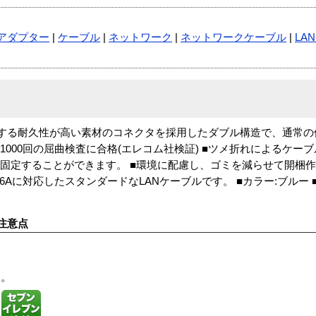
アダプター
|
ケーブル
|
ネットワーク
|
ネットワークケーブル
|
LA
する耐久性が高い素材のコネクタを採用したダブル構造で、通常の
1000回の屈曲検査に合格(エレコム社検証) ■ツメ折れによるケー
に固定することができます。 ■環境に配慮し、ゴミを減らせて開梱
6Aに対応したスタンダードなLANケーブルです。 ■カラー:ブルー 
注意点
す。