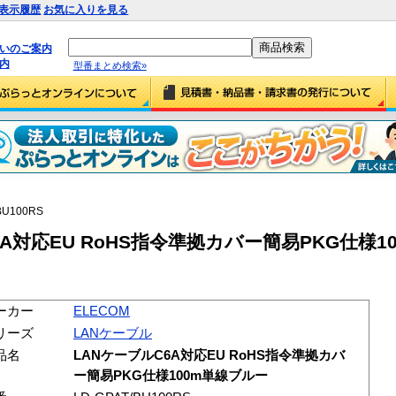
表示履歴
お気に入りを見る
払いのご案内
内
型番まとめ検索»
BU100RS
C6A対応EU RoHS指令準拠カバー簡易PKG仕様
ーカー
ELECOM
リーズ
LANケーブル
品名
LANケーブルC6A対応EU RoHS指令準拠カバ
ー簡易PKG仕様100m単線ブルー