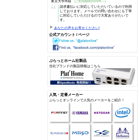
東京大学/K様
(ご利用期間2009年～)
“
請求書払いに対応していただいているので利用
しております。メールでの問い合わせにも丁寧
に対応していただけるので大変ありがたいで
す。
あなたの声をお寄せください!
公式アカウント / ページ
ぷらっとホーム社製品
当社ブランドの製品情報はこちら
人気・定番メーカー
ぷらっとオンラインで人気のメーカーをご紹介！