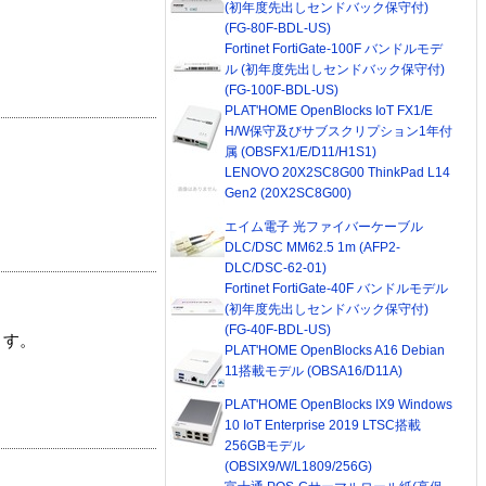
(初年度先出しセンドバック保守付)
(FG-80F-BDL-US)
Fortinet FortiGate-100F バンドルモデ
ル (初年度先出しセンドバック保守付)
(FG-100F-BDL-US)
PLAT'HOME OpenBlocks IoT FX1/E
H/W保守及びサブスクリプション1年付
属 (OBSFX1/E/D11/H1S1)
LENOVO 20X2SC8G00 ThinkPad L14
Gen2 (20X2SC8G00)
エイム電子 光ファイバーケーブル
DLC/DSC MM62.5 1m (AFP2-
DLC/DSC-62-01)
Fortinet FortiGate-40F バンドルモデル
(初年度先出しセンドバック保守付)
(FG-40F-BDL-US)
ます。
PLAT'HOME OpenBlocks A16 Debian
11搭載モデル (OBSA16/D11A)
PLAT'HOME OpenBlocks IX9 Windows
10 IoT Enterprise 2019 LTSC搭載
256GBモデル
(OBSIX9/W/L1809/256G)