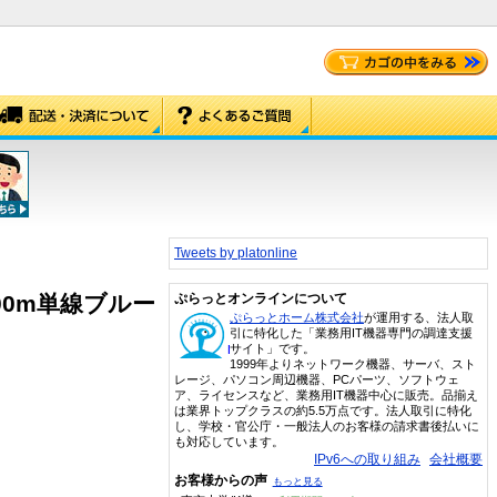
Tweets by platonline
100m単線ブルー
ぷらっとオンラインについて
ぷらっとホーム株式会社
が運用する、法人取
引に特化した「業務用IT機器専門の調達支援
サイト」です。
1999年よりネットワーク機器、サーバ、スト
レージ、パソコン周辺機器、PCパーツ、ソフトウェ
ア、ライセンスなど、業務用IT機器中心に販売。品揃え
は業界トップクラスの約5.5万点です。法人取引に特化
し、学校・官公庁・一般法人のお客様の請求書後払いに
も対応しています。
IPv6への取り組み
会社概要
お客様からの声
もっと見る