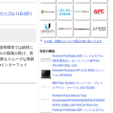
Nケーブル
|
LD-GP
|
その他、多数のメーカー商品を取り扱ってます
使用環境では絶対に
注目の商品
ブルの脱落が防げ、長
Fortinet FortiGate-60Fバンドルモデル
作業もスムーズな簡易
(初年度先出しセンドバック保守付)
■インターフェイ
(FG-60F-BDL-US)
Hewlett-Packard HP LCD 8500 コンソ
ール (AF642A)
IBM Flex System コンソール・ブレイ
クアウト・ケーブル (81Y5286)
Fortinet Rack Mount Tray
(FortiGate40F/50E/60E/60F/61F/80E/8
0F/FS-108E) (SP-RACKTRAY-02)
Fortinet FortiGate-80F バンドルモデル