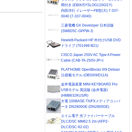
間付き (EBIX/SYSLOG120G/1Y)
内田洋行 イレーザーFB型(大) 7-337-
0040 (7-337-0040)
三菱電機 GX Developer 日本語版
(SW8D5C-GPPW-J)
Hewlett-Packard HP 外付けUSB DVD
ドライブ (701498-B21)
CISCO Japan 250V AC Type A Power
Cable (CAB-TA-250V-JP=)
PLAT'HOME OpenBlocks IX9 Debian
11搭載モデル (OBSIX9/D11A)
金井電器産業 MINI KEYBOARD Pro
USBモデル 英語版 (金井電器)
(HMB632KUS/R)
大電 100BASE-TX/FXメディアコンバ
ータ DN2800GE (DN2800GE)
エイム電子 光ファイバーケーブル
DLC/DSC MM62.5 2m (AFP2-
DLC/DSC-62-02)