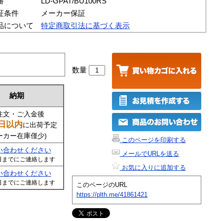
番
LD-GPAT/BU100RS
証条件
メーカー保証
品について
特定商取引法に基づく表示
数量
納期
注文・ご入金後
日以内
に出荷予定
ーカー在庫僅少)
このページを印刷する
い合わせください
メールでURLを送る
日までにご連絡します
お気に入りに追加する
い合わせください
日までにご連絡します
このページのURL
https://plth.me/41861421