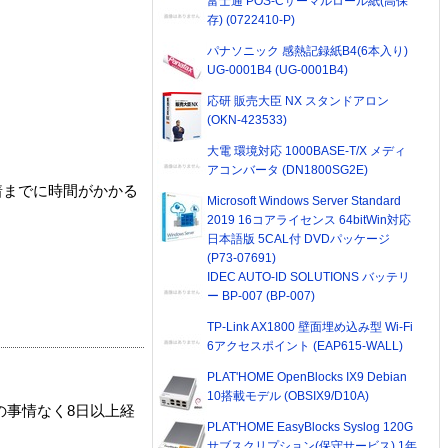
富士通 POS-Cサーマルロール紙(高保
存) (0722410-P)
パナソニック 感熱記録紙B4(6本入り)
UG-0001B4 (UG-0001B4)
応研 販売大臣 NX スタンドアロン
(OKN-423533)
大電 環境対応 1000BASE-T/X メディ
アコンバータ (DN1800SG2E)
着までに時間がかかる
Microsoft Windows Server Standard
2019 16コアライセンス 64bitWin対応
日本語版 5CAL付 DVDパッケージ
(P73-07691)
IDEC AUTO-ID SOLUTIONS バッテリ
ー BP-007 (BP-007)
TP-Link AX1800 壁面埋め込み型 Wi-Fi
6アクセスポイント (EAP615-WALL)
PLAT'HOME OpenBlocks IX9 Debian
10搭載モデル (OBSIX9/D10A)
の事情なく8日以上経
PLAT'HOME EasyBlocks Syslog 120G
サブスクリプション(保守サービス) 1年