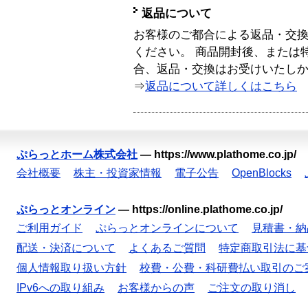
返品について
お客様のご都合による返品・交
ください。 商品開封後、または
合、返品・交換はお受けいたし
⇒
返品について詳しくはこちら
ぷらっとホーム株式会社
—
https://www.plathome.co.jp/
会社概要
株主・投資家情報
電子公告
OpenBlocks
ぷらっとオンライン
—
https://online.plathome.co.jp/
ご利用ガイド
ぷらっとオンラインについて
見積書・納
配送・決済について
よくあるご質問
特定商取引法に基
個人情報取り扱い方針
校費・公費・科研費払い取引のご
IPv6への取り組み
お客様からの声
ご注文の取り消し