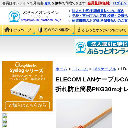
会員はオンラインで見積書(
)を
無料で作成
できます
会員登録(無料)
ログイン
見本
法人のお客様 請求書払いのご案内
学校・官公庁のお客様 校費・公費
研究機関のお客様 科研費払いのご案
ホーム
>
エレコム
>
LANケーブル
> LD-
ELECOM LANケーブルC
折れ防止簡易PKG30mオレンジ