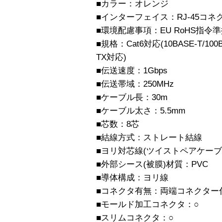
■カラー：オレンジ
■インターフェイス：RJ-45コネ
■環境配慮事項：EU RoHS指令準拠
■規格：Cat6対応(10BASE-T/100BA
TX対応)
■伝送速度：1Gbps
■伝送帯域：250MHz
■ケーブル長：30m
■ケーブル太さ：5.5mm
■芯数：8芯
■結線方式：ストレート結線
■ヨリ対芯線(ツイストペアケーブ
■外部シース(被膜)材質：PVC
■導体構成：ヨリ線
■コネクタ有無：両端コネクター
■モールド加工コネクタ：○
■スリムコネクタ：○