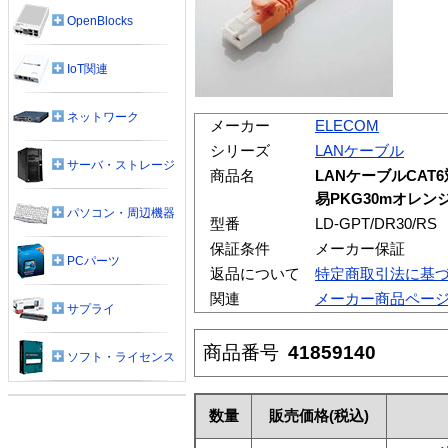
OpenBlocks
IoT関連
ネットワーク
メーカー
ELECOM
シリーズ
LANケーブル
サーバ・ストレージ
商品名
LANケーブルCAT
易PKG30mオレン
パソコン・周辺機器
型番
LD-GPT/DR30/RS
保証条件
メーカー保証
PCパーツ
返品について
特定商取引法に基
関連
メーカー商品ペー
サプライ
商品番号
41859140
ソフト・ライセンス
数量
販売価格
(税込)