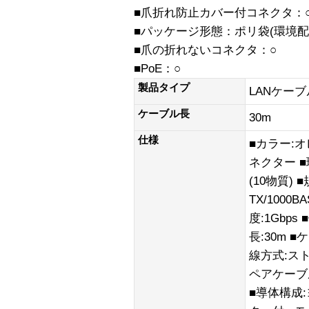
■爪折れ防止カバー付コネクタ：
■パッケージ形態：ポリ袋(環境配
■爪の折れないコネクタ：○
■PoE：○
製品タイプ
LANケーブ
ケーブル長
30m
仕様
■カラー:オ
ネクター ■
(10物質) ■
TX/1000B
度:1Gbps
長:30m ■
線方式:ス
ペアケーブル
■導体構成