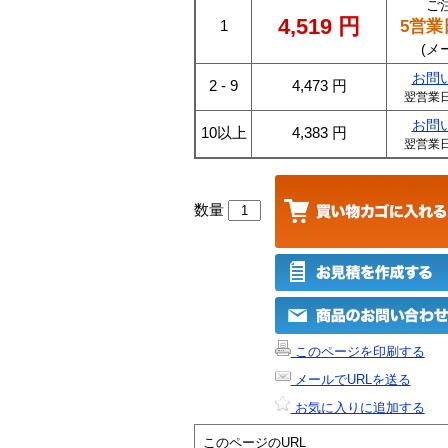
ご
4,519
円
5営業
1
(メ
お問
2 - 9
4,473
円
翌営業
お問
10以上
4,383
円
翌営業
数量
このページを印刷する
メールでURLを送る
お気に入りに追加する
このページのURL