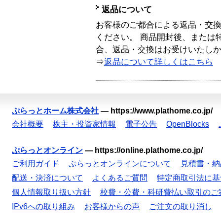
返品について
お客様のご都合による返品・交
ください。 商品開封後、または
合、返品・交換はお受けいたし
⇒
返品について詳しくはこちら
ぷらっとホーム株式会社
—
https://www.plathome.co.jp/
会社概要
株主・投資家情報
電子公告
OpenBlocks
ぷらっとオンライン
—
https://online.plathome.co.jp/
ご利用ガイド
ぷらっとオンラインについて
見積書・納
配送・決済について
よくあるご質問
特定商取引法に基
個人情報取り扱い方針
校費・公費・科研費払い取引のご
IPv6への取り組み
お客様からの声
ご注文の取り消し