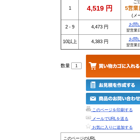
ご
4,519
円
5営業
1
(メ
お問
2 - 9
4,473
円
翌営業
お問
10以上
4,383
円
翌営業
数量
このページを印刷する
メールでURLを送る
お気に入りに追加する
このページのURL