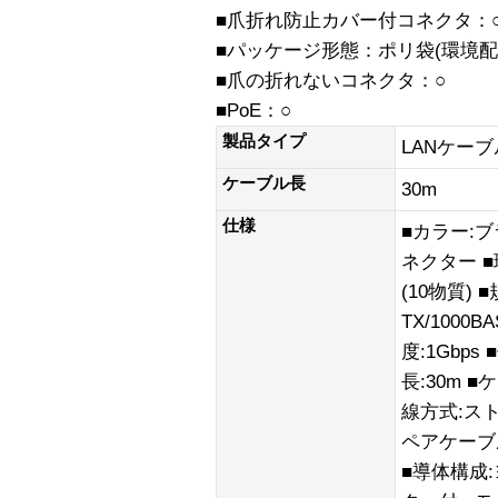
■爪折れ防止カバー付コネクタ：
■パッケージ形態：ポリ袋(環境配
■爪の折れないコネクタ：○
■PoE：○
製品タイプ
LANケーブ
ケーブル長
30m
仕様
■カラー:ブ
ネクター ■
(10物質) ■
TX/1000B
度:1Gbps
長:30m ■
線方式:ス
ペアケーブル
■導体構成