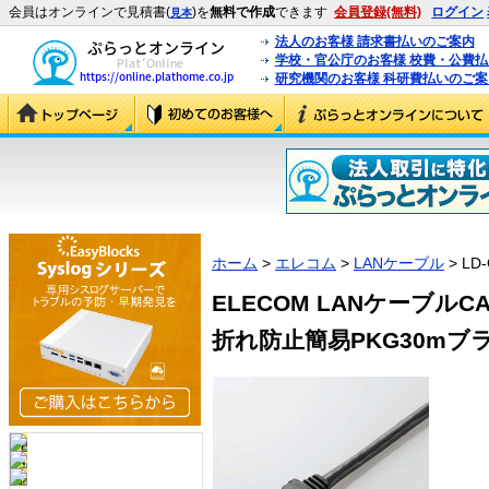
会員はオンラインで見積書(
)を
無料で作成
できます
会員登録(無料)
ログイン
見本
法人のお客様 請求書払いのご案内
学校・官公庁のお客様 校費・公費
研究機関のお客様 科研費払いのご案
ホーム
>
エレコム
>
LANケーブル
> LD-
ELECOM LANケーブルC
折れ防止簡易PKG30mブラック