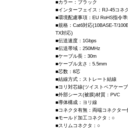
■カラー：ブラック
■インターフェイス：RJ-45コネ
■環境配慮事項：EU RoHS指令準拠
■規格：Cat6対応(10BASE-T/100BA
TX対応)
■伝送速度：1Gbps
■伝送帯域：250MHz
■ケーブル長：30m
■ケーブル太さ：5.5mm
■芯数：8芯
■結線方式：ストレート結線
■ヨリ対芯線(ツイストペアケーブ
■外部シース(被膜)材質：PVC
■導体構成：ヨリ線
■コネクタ有無：両端コネクター
■モールド加工コネクタ：○
■スリムコネクタ：○