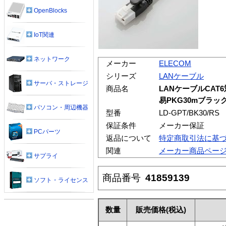
OpenBlocks
IoT関連
ネットワーク
メーカー
ELECOM
シリーズ
LANケーブル
サーバ・ストレージ
商品名
LANケーブルCAT
易PKG30mブラッ
パソコン・周辺機器
型番
LD-GPT/BK30/RS
保証条件
メーカー保証
PCパーツ
返品について
特定商取引法に基
関連
メーカー商品ペー
サプライ
商品番号
41859139
ソフト・ライセンス
数量
販売価格
(税込)