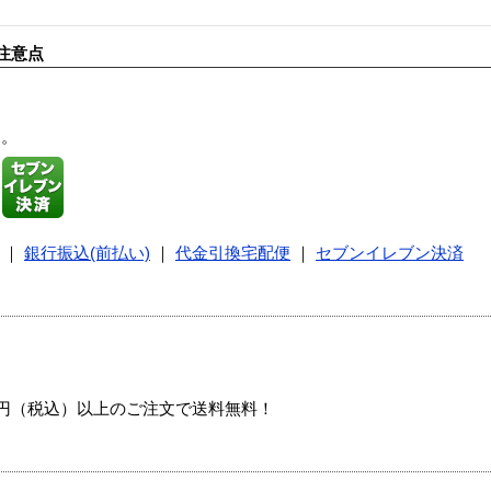
注意点
す。
｜
銀行振込(前払い)
｜
代金引換宅配便
｜
セブンイレブン決済
00円（税込）以上のご注文で送料無料！