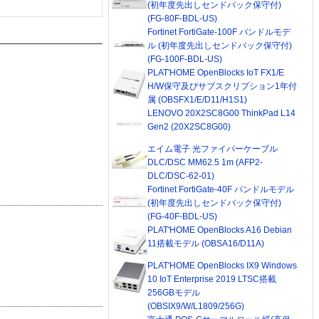
(初年度先出しセンドバック保守付)
(FG-80F-BDL-US)
Fortinet FortiGate-100F バンドルモデ
ル (初年度先出しセンドバック保守付)
(FG-100F-BDL-US)
PLAT'HOME OpenBlocks IoT FX1/E
H/W保守及びサブスクリプション1年付
属 (OBSFX1/E/D11/H1S1)
LENOVO 20X2SC8G00 ThinkPad L14
Gen2 (20X2SC8G00)
エイム電子 光ファイバーケーブル
DLC/DSC MM62.5 1m (AFP2-
DLC/DSC-62-01)
Fortinet FortiGate-40F バンドルモデル
(初年度先出しセンドバック保守付)
(FG-40F-BDL-US)
PLAT'HOME OpenBlocks A16 Debian
11搭載モデル (OBSA16/D11A)
PLAT'HOME OpenBlocks IX9 Windows
10 IoT Enterprise 2019 LTSC搭載
256GBモデル
(OBSIX9/W/L1809/256G)