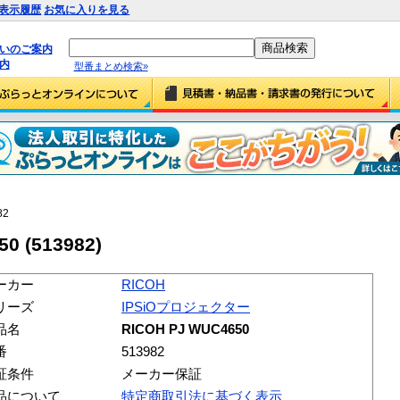
表示履歴
お気に入りを見る
払いのご案内
内
型番まとめ検索»
82
0 (513982)
ーカー
RICOH
リーズ
IPSiOプロジェクター
品名
RICOH PJ WUC4650
番
513982
証条件
メーカー保証
品について
特定商取引法に基づく表示