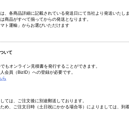
ては、各商品詳細に記載されている発送日にて当社より発送いたし
送は商品がすべて揃ってからの発送となります。
ヤマト運輸」からお選びいただけます
ついて
つでもオンライン見積書を発行することができます。
会員（BizID）への登録が必要です。
ちら
ましては、ご注文後に別途郵送しております。
のため、ご注文日時（土日祝にかかる場合等）によりましては、到