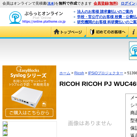
会員はオンラインで見積書(
)を
無料で作成
できます
会員登録(無料)
ログイン
見本
法人のお客様 請求書払いのご案内
学校・官公庁のお客様 校費・公費
研究機関のお客様 科研費払いのご案
ホーム
>
Ricoh
>
IPSiOプロジェクター
> 5139
RICOH RICOH PJ WUC465
メ
シ
商
型
保
返