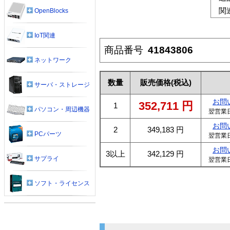
関
OpenBlocks
IoT関連
商品番号
41843806
ネットワーク
数量
販売価格
(税込)
サーバ・ストレージ
お問
352,711
円
1
パソコン・周辺機器
翌営業
お問
2
349,183
円
PCパーツ
翌営業
お問
3以上
342,129
円
サプライ
翌営業
ソフト・ライセンス