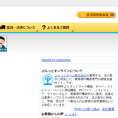
Tweets by platonline
ぷらっとオンラインについて
ぷらっとホーム株式会社
が運用する、法人取
引に特化した「業務用IT機器専門の調達支援
サイト」です。
1999年よりネットワーク機器、サーバ、スト
レージ、パソコン周辺機器、PCパーツ、ソフトウェ
ア、ライセンスなど、業務用IT機器中心に販売。品揃え
は業界トップクラスの約5.5万点です。法人取引に特化
し、学校・官公庁・一般法人のお客様の請求書後払いに
も対応しています。
IPv6への取り組み
会社概要
お客様からの声
もっと見る