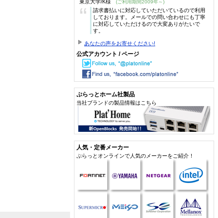
東京大学/K様
(ご利用期間2009年～)
“
請求書払いに対応していただいているので利用
しております。メールでの問い合わせにも丁寧
に対応していただけるので大変ありがたいで
す。
あなたの声をお寄せください!
公式アカウント / ページ
ぷらっとホーム社製品
当社ブランドの製品情報はこちら
人気・定番メーカー
ぷらっとオンラインで人気のメーカーをご紹介！