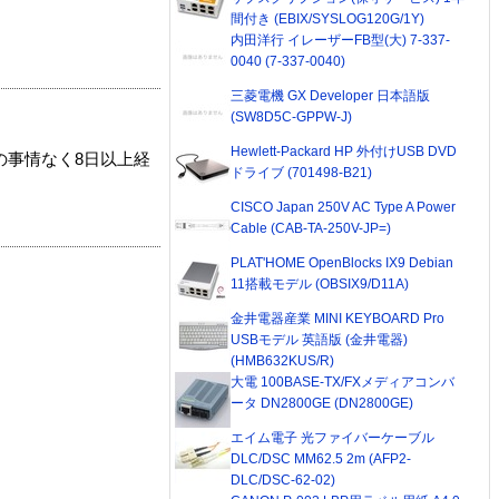
間付き (EBIX/SYSLOG120G/1Y)
内田洋行 イレーザーFB型(大) 7-337-
0040 (7-337-0040)
三菱電機 GX Developer 日本語版
(SW8D5C-GPPW-J)
Hewlett-Packard HP 外付けUSB DVD
の事情なく8日以上経
ドライブ (701498-B21)
CISCO Japan 250V AC Type A Power
Cable (CAB-TA-250V-JP=)
PLAT'HOME OpenBlocks IX9 Debian
11搭載モデル (OBSIX9/D11A)
金井電器産業 MINI KEYBOARD Pro
USBモデル 英語版 (金井電器)
(HMB632KUS/R)
大電 100BASE-TX/FXメディアコンバ
ータ DN2800GE (DN2800GE)
エイム電子 光ファイバーケーブル
DLC/DSC MM62.5 2m (AFP2-
DLC/DSC-62-02)