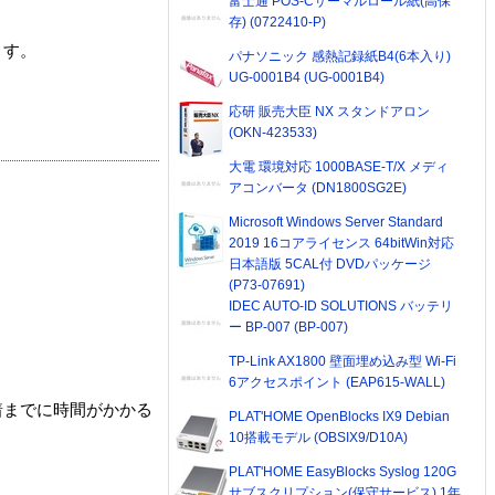
富士通 POS-Cサーマルロール紙(高保
存) (0722410-P)
ます。
パナソニック 感熱記録紙B4(6本入り)
UG-0001B4 (UG-0001B4)
応研 販売大臣 NX スタンドアロン
(OKN-423533)
大電 環境対応 1000BASE-T/X メディ
アコンバータ (DN1800SG2E)
Microsoft Windows Server Standard
2019 16コアライセンス 64bitWin対応
日本語版 5CAL付 DVDパッケージ
(P73-07691)
IDEC AUTO-ID SOLUTIONS バッテリ
ー BP-007 (BP-007)
TP-Link AX1800 壁面埋め込み型 Wi-Fi
6アクセスポイント (EAP615-WALL)
着までに時間がかかる
PLAT'HOME OpenBlocks IX9 Debian
10搭載モデル (OBSIX9/D10A)
PLAT'HOME EasyBlocks Syslog 120G
サブスクリプション(保守サービス) 1年