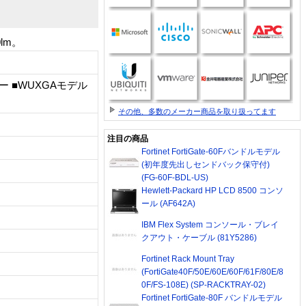
lm。
 ■WUXGAモデル
その他、多数のメーカー商品を取り扱ってます
注目の商品
Fortinet FortiGate-60Fバンドルモデル
(初年度先出しセンドバック保守付)
(FG-60F-BDL-US)
Hewlett-Packard HP LCD 8500 コンソ
ール (AF642A)
IBM Flex System コンソール・ブレイ
クアウト・ケーブル (81Y5286)
Fortinet Rack Mount Tray
(FortiGate40F/50E/60E/60F/61F/80E/8
0F/FS-108E) (SP-RACKTRAY-02)
Fortinet FortiGate-80F バンドルモデル