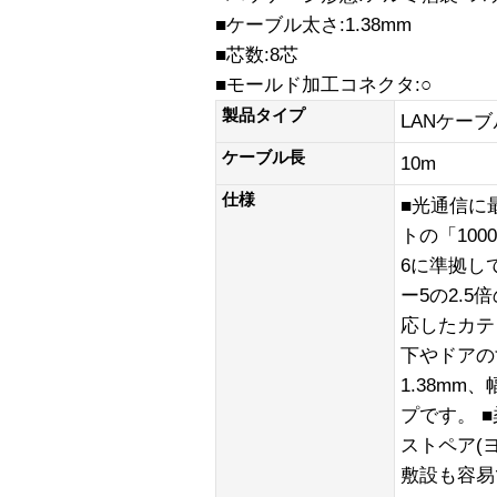
■ケーブル太さ:1.38mm
■芯数:8芯
■モールド加工コネクタ:○
製品タイプ
LANケーブ
ケーブル長
10m
仕様
■光通信に
トの「100
6に準拠し
ー5の2.5
応したカテ
下やドアの
1.38mm
プです。 
ストペア(
敷設も容易