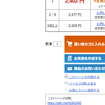
2,402
円
5営業
1
(メ
お問
2 - 9
2,377
円
翌営業
お問
10以上
2,329
円
翌営業
数量
このページを印刷する
メールでURLを送る
お気に入りに追加する
このページのURL
https://plth.me/41841443