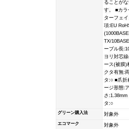
ることがな
す。 ■カラ
ターフェイス
項:EU Ro
(1000BASE
TX/10BA
ーブル長:1
ヨリ対芯線(
ース(被膜)
クタ有無:
タ:○ ■爪
ージ形態:
さ:1.38
タ:○
グリーン購入法
対象外
エコマーク
対象外