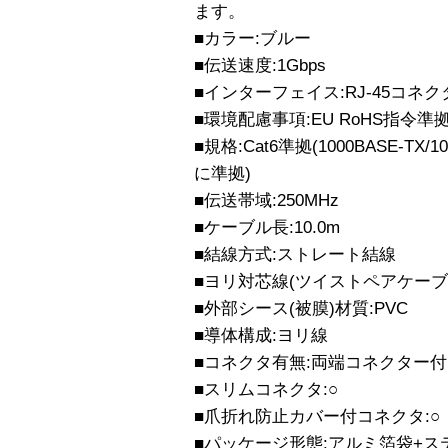
ます。
■カラー:ブルー
■伝送速度:1Gbps
■インターフェイス:RJ-45コネク
■環境配慮事項:EU RoHS指令準
■規格:Cat6準拠(1000BASE-TX/10
に準拠)
■伝送帯域:250MHz
■ケーブル長:10.0m
■結線方式:ストレート結線
■ヨリ対芯線(ツイストペアケーブル
■外部シース(被膜)材質:PVC
■導体構成:ヨリ線
■コネクタ有無:両端コネクター付
■スリムコネクタ:○
■爪折れ防止カバー付コネクタ:○
■パッケージ形態:アルミ箔袋+ス