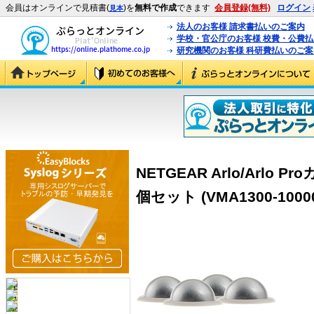
会員はオンラインで見積書(
)を
無料で作成
できます
会員登録(無料)
ログイン
見本
法人のお客様 請求書払いのご案内
学校・官公庁のお客様 校費・公費
研究機関のお客様 科研費払いのご案
NETGEAR Arlo/Arl
個セット (VMA1300-1000