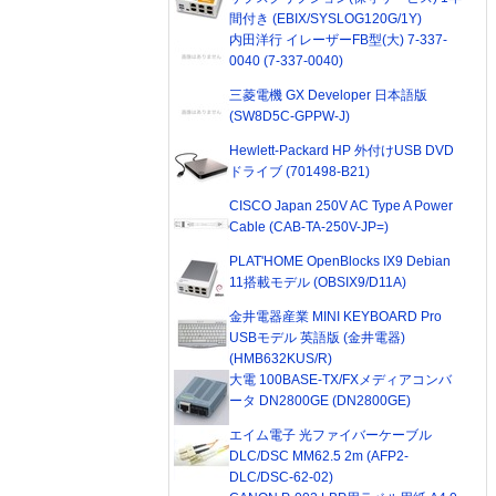
間付き (EBIX/SYSLOG120G/1Y)
内田洋行 イレーザーFB型(大) 7-337-
0040 (7-337-0040)
三菱電機 GX Developer 日本語版
(SW8D5C-GPPW-J)
Hewlett-Packard HP 外付けUSB DVD
ドライブ (701498-B21)
CISCO Japan 250V AC Type A Power
Cable (CAB-TA-250V-JP=)
PLAT'HOME OpenBlocks IX9 Debian
11搭載モデル (OBSIX9/D11A)
金井電器産業 MINI KEYBOARD Pro
USBモデル 英語版 (金井電器)
(HMB632KUS/R)
大電 100BASE-TX/FXメディアコンバ
ータ DN2800GE (DN2800GE)
エイム電子 光ファイバーケーブル
DLC/DSC MM62.5 2m (AFP2-
DLC/DSC-62-02)