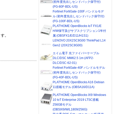
(初年度先出しセンドバック保守付)
(FG-80F-BDL-US)
Fortinet FortiGate-100F バンドルモデ
ル (初年度先出しセンドバック保守付)
(FG-100F-BDL-US)
PLAT'HOME OpenBlocks IoT FX1/E
H/W保守及びサブスクリプション1年付
ます。
属 (OBSFX1/E/D11/H1S1)
LENOVO 20X2SC8G00 ThinkPad L14
Gen2 (20X2SC8G00)
エイム電子 光ファイバーケーブル
DLC/DSC MM62.5 1m (AFP2-
DLC/DSC-62-01)
Fortinet FortiGate-40F バンドルモデル
(初年度先出しセンドバック保守付)
(FG-40F-BDL-US)
PLAT'HOME OpenBlocks A16 Debian
11搭載モデル (OBSA16/D11A)
PLAT'HOME OpenBlocks IX9 Windows
10 IoT Enterprise 2019 LTSC搭載
256GBモデル
(OBSIX9/W/L1809/256G)