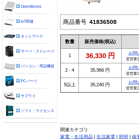
OpenBlocks
商品番号
41836508
IoT関連
ネットワーク
数量
販売価格
(税込)
サーバ・ストレージ
お問
36,330
円
1
翌営業
パソコン・周辺機器
お問
2 - 4
35,966
円
翌営業
PCパーツ
お問
5以上
35,240
円
翌営業
サプライ
ソフト・ライセンス
関連カテゴリ
家電・生活用品
|
生活家電
|
照明
|
保