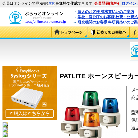
会員はオンラインで見積書(
)を
無料で作成
できます
会員登録(無料)
ログイン
見本
法人のお客様 請求書払いのご案内
学校・官公庁のお客様 校費・公費
研究機関のお客様 科研費払いのご案
PATLITE ホーンスピーカ一
メ
商
型
保
返