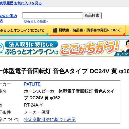
表示履歴
お気に入りを見る
払いのご案内
内
型番まとめ検索»
体型電子音回転灯 音色Aタイプ DC24V 黄 φ162 (
ーカー
PATLITE
品名
ホーンスピーカ一体型電子音回転灯 音色Aタイ
プ DC24V 黄 φ162
番
RT-24A-Y
証条件
メーカー保証
品について
特定商取引法に基づく表示