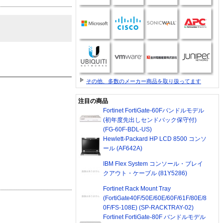
その他、多数のメーカー商品を取り扱ってます
注目の商品
Fortinet FortiGate-60Fバンドルモデル
(初年度先出しセンドバック保守付)
(FG-60F-BDL-US)
Hewlett-Packard HP LCD 8500 コンソ
ール (AF642A)
IBM Flex System コンソール・ブレイ
クアウト・ケーブル (81Y5286)
Fortinet Rack Mount Tray
(FortiGate40F/50E/60E/60F/61F/80E/8
0F/FS-108E) (SP-RACKTRAY-02)
Fortinet FortiGate-80F バンドルモデル