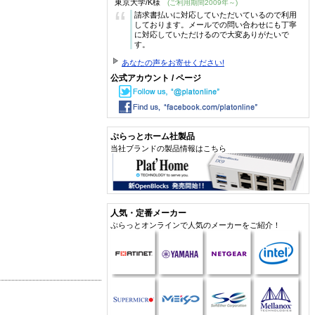
東京大学/K様
(ご利用期間2009年～)
“
請求書払いに対応していただいているので利用
しております。メールでの問い合わせにも丁寧
に対応していただけるので大変ありがたいで
す。
あなたの声をお寄せください!
公式アカウント / ページ
ぷらっとホーム社製品
当社ブランドの製品情報はこちら
人気・定番メーカー
ぷらっとオンラインで人気のメーカーをご紹介！