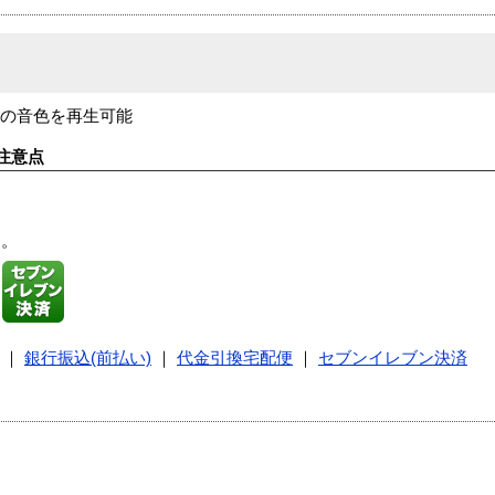
音の音色を再生可能
注意点
す。
｜
銀行振込(前払い)
｜
代金引換宅配便
｜
セブンイレブン決済