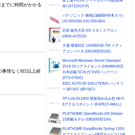
富士通 POS-Cサーマルロール紙(高保
着までに時間がかかる
存) (0722410-P)
パナソニック 感熱記録紙B4(6本入り)
UG-0001B4 (UG-0001B4)
応研 販売大臣 NX スタンドアロン
(OKN-423533)
大電 環境対応 1000BASE-T/X メディ
アコンバータ (DN1800SG2E)
Microsoft Windows Server Standard
2019 16コアライセンス 64bitWin対応
の事情なく8日以上経
日本語版 5CAL付 DVDパッケージ
(P73-07691)
IDEC AUTO-ID SOLUTIONS バッテリ
ー BP-007 (BP-007)
TP-Link AX1800 壁面埋め込み型 Wi-Fi
6アクセスポイント (EAP615-WALL)
PLAT'HOME OpenBlocks IX9 Debian
10搭載モデル (OBSIX9/D10A)
PLAT'HOME EasyBlocks Syslog 120G
サブスクリプション(保守サービス) 1年