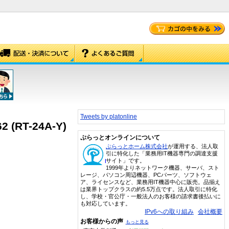
Tweets by platonline
RT-24A-Y)
ぷらっとオンラインについて
ぷらっとホーム株式会社
が運用する、法人取
引に特化した「業務用IT機器専門の調達支援
サイト」です。
1999年よりネットワーク機器、サーバ、スト
レージ、パソコン周辺機器、PCパーツ、ソフトウェ
ア、ライセンスなど、業務用IT機器中心に販売。品揃え
は業界トップクラスの約5.5万点です。法人取引に特化
し、学校・官公庁・一般法人のお客様の請求書後払いに
も対応しています。
IPv6への取り組み
会社概要
お客様からの声
もっと見る