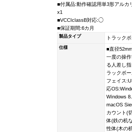
■付属品:動作確認用単3形アルカ
x1
■VCCIclassB対応:◯
■保証期間:6カ月
製品タイプ
トラックボ
仕様
■直径52
一度の操作
る人差し指
ラックボール
フェイス:U
応OS:Wind
Windows 
macOS Sie
カウント(
体(鉄の机
性体(木の机