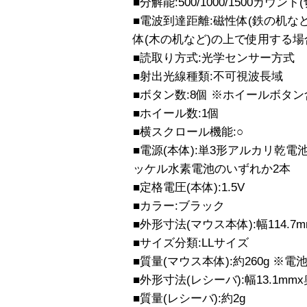
■分解能:500/1000/1500カウン
■電波到達距離:磁性体(鉄の机な
体(木の机など)の上で使用する場合
■読取り方式:光学センサー方式
■射出光線種類:不可視波長域
■ボタン数:8個 ※ホイールボタ
■ホイール数:1個
■横スクロール機能:○
■電源(本体):単3形アルカリ乾
ッケル水素電池のいずれか2本
■定格電圧(本体):1.5V
■カラー:ブラック
■外形寸法(マウス本体):幅114.7mm
■サイズ分類:LLサイズ
■質量(マウス本体):約260g ※
■外形寸法(レシーバ):幅13.1mmx
■質量(レシーバ):約2g