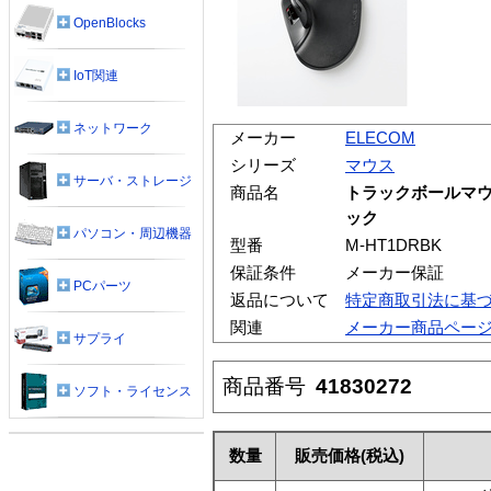
OpenBlocks
IoT関連
ネットワーク
メーカー
ELECOM
シリーズ
マウス
サーバ・ストレージ
商品名
トラックボールマウス
ック
パソコン・周辺機器
型番
M-HT1DRBK
保証条件
メーカー保証
PCパーツ
返品について
特定商取引法に基
関連
メーカー商品ペー
サプライ
商品番号
41830272
ソフト・ライセンス
数量
販売価格
(税込)