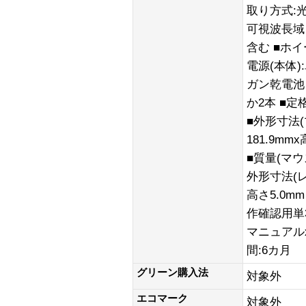
取り方式:
可視波長域
含む ■ホイ
電源(本体
ガン乾電池
か2本 ■定
■外形寸法(
181.9mm
■質量(マウ
外形寸法(レシ
高さ5.0mm
作確認用単
マニュアルx1
間:6カ月
グリーン購入法
対象外
エコマーク
対象外