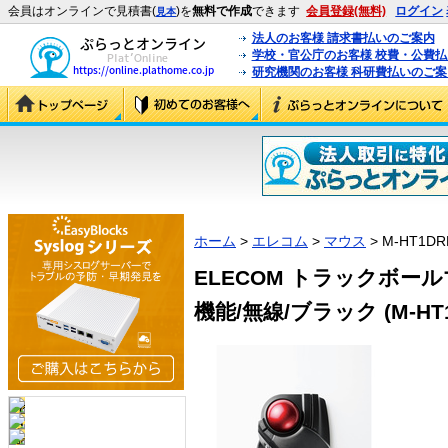
会員はオンラインで見積書(
)を
無料で作成
できます
会員登録(無料)
ログイン
見本
法人のお客様 請求書払いのご案内
学校・官公庁のお客様 校費・公費
研究機関のお客様 科研費払いのご案
ホーム
>
エレコム
>
マウス
> M-HT1DR
ELECOM トラックボール
機能/無線/ブラック (M-HT