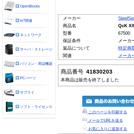
OpenBlocks
メーカー
SteelSe
IoT関連
商品名
QcK X
型番
67500
ネットワーク
保証条件
メーカ
返品について
特定商
サーバ・ストレージ
関連
メーカ
パソコン・周辺機器
商品番号
41830203
PCパーツ
本商品は販売を終了しました
サプライ
ソフト・ライセンス
このページを印刷する
メールでURLを送る
お気に入りに追加する