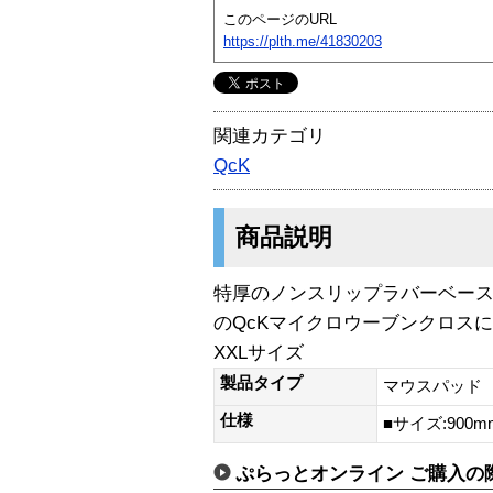
このページのURL
https://plth.me/41830203
関連カテゴリ
QcK
商品説明
特厚のノンスリップラバーベー
のQcKマイクロウーブンクロス
XXLサイズ
製品タイプ
マウスパッド
仕様
■サイズ:900m
ぷらっとオンライン ご購入の