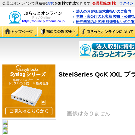
会員はオンラインで見積書(
)を
無料で作成
できます
会員登録(無料)
ログイン
見本
法人のお客様 請求書払いのご案内
学校・官公庁のお客様 校費・公費
研究機関のお客様 科研費払いのご案
SteelSeries QcK XXL ブ