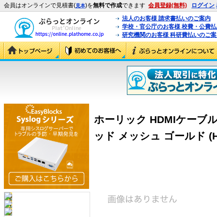
会員はオンラインで見積書(
)を
無料で作成
できます
会員登録(無料)
ログイン
見本
法人のお客様 請求書払いのご案内
学校・官公庁のお客様 校費・公費
研究機関のお客様 科研費払いのご案
ホーリック HDMIケーブル
ッド メッシュ ゴールド (HZ-