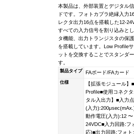
本製品は、外部装置とデジタル信号の
ドです。フォトカプラ絶縁入力1
レクタ出力16点を搭載した12-2
すべての入力信号を割り込みと
タ機能、出力トランジスタの保護
を搭載しています。Low Prof
ットを交換することでスタンダ
す。
製品タイプ
FAボード/FAカード
仕様
【拡張モジュール】■バス
Profile■使用コネク
タル入出力】■入力点数
(入力):200μsec(mAx
動作電圧(入力):12 〜
24VDC■入力回路
応)■出力回路:フォ