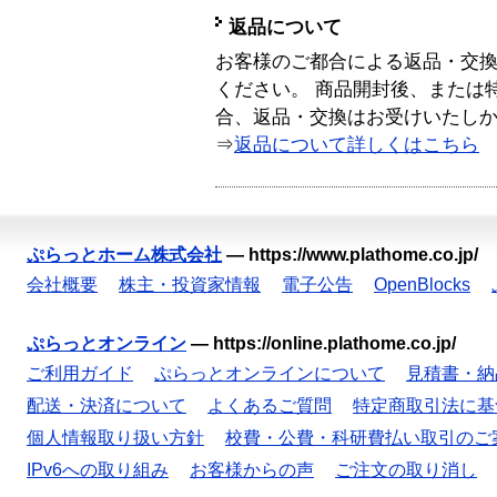
返品について
お客様のご都合による返品・交
ください。 商品開封後、または
合、返品・交換はお受けいたし
⇒
返品について詳しくはこちら
ぷらっとホーム株式会社
—
https://www.plathome.co.jp/
会社概要
株主・投資家情報
電子公告
OpenBlocks
ぷらっとオンライン
—
https://online.plathome.co.jp/
ご利用ガイド
ぷらっとオンラインについて
見積書・納
配送・決済について
よくあるご質問
特定商取引法に基
個人情報取り扱い方針
校費・公費・科研費払い取引のご
IPv6への取り組み
お客様からの声
ご注文の取り消し