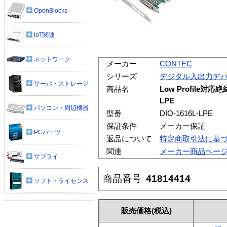
OpenBlocks
IoT関連
ネットワーク
メーカー
CONTEC
シリーズ
デジタル入出力デ
サーバ・ストレージ
商品名
Low Profile対
LPE
パソコン・周辺機器
型番
DIO-1616L-LPE
保証条件
メーカー保証
PCパーツ
返品について
特定商取引法に基
関連
メーカー商品ペー
サプライ
商品番号
41814414
ソフト・ライセンス
販売価格
(税込)