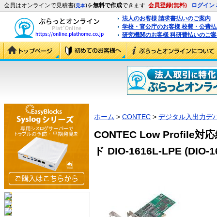
会員はオンラインで見積書(
)を
無料で作成
できます
会員登録(無料)
ログイン
見本
法人のお客様 請求書払いのご案内
学校・官公庁のお客様 校費・公費
研究機関のお客様 科研費払いのご案
ホーム
>
CONTEC
>
デジタル入出力デ
CONTEC Low Profi
ド DIO-1616L-LPE (DIO-1