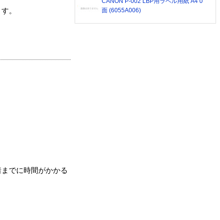
CANON P-002 LBP用ラベル用紙 A4 0
面 (6055A006)
ます。
着までに時間がかかる