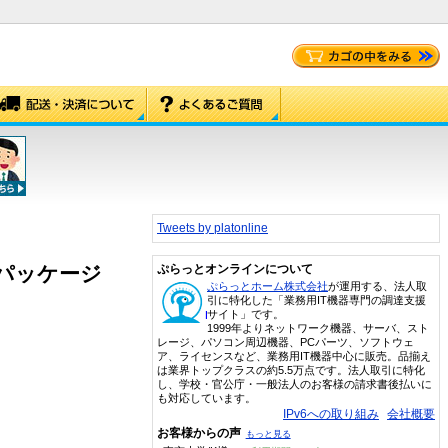
Tweets by platonline
簡易パッケージ
ぷらっとオンラインについて
ぷらっとホーム株式会社
が運用する、法人取
引に特化した「業務用IT機器専門の調達支援
サイト」です。
1999年よりネットワーク機器、サーバ、スト
レージ、パソコン周辺機器、PCパーツ、ソフトウェ
ア、ライセンスなど、業務用IT機器中心に販売。品揃え
は業界トップクラスの約5.5万点です。法人取引に特化
し、学校・官公庁・一般法人のお客様の請求書後払いに
も対応しています。
IPv6への取り組み
会社概要
お客様からの声
もっと見る