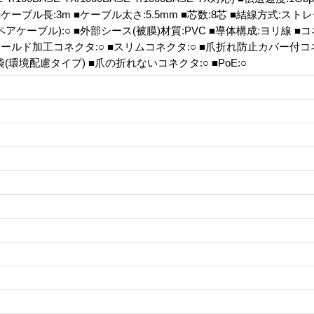
z ■ケーブル長:3m ■ケーブル太さ:5.5mm ■芯数:8芯 ■結線方式:ス
アケーブル):○ ■外部シース(被膜)材質:PVC ■導体構成:ヨリ線 
モールド加工コネクタ:○ ■スリムコネクタ:○ ■爪折れ防止カバー付コネ
(環境配慮タイプ) ■爪の折れないコネクタ:○ ■PoE:○