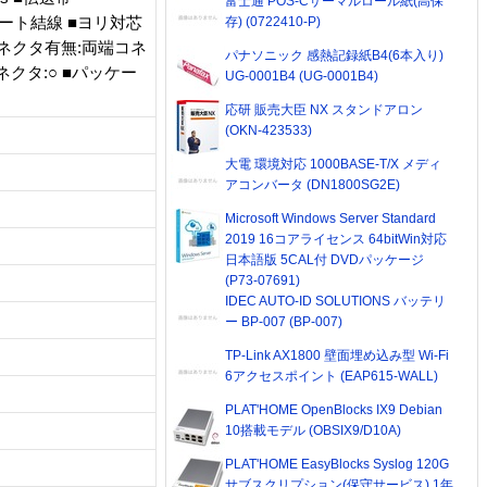
富士通 POS-Cサーマルロール紙(高保
トレート結線 ■ヨリ対芯
存) (0722410-P)
■コネクタ有無:両端コネ
パナソニック 感熱記録紙B4(6本入り)
クタ:○ ■パッケー
UG-0001B4 (UG-0001B4)
応研 販売大臣 NX スタンドアロン
(OKN-423533)
大電 環境対応 1000BASE-T/X メディ
アコンバータ (DN1800SG2E)
Microsoft Windows Server Standard
2019 16コアライセンス 64bitWin対応
日本語版 5CAL付 DVDパッケージ
(P73-07691)
IDEC AUTO-ID SOLUTIONS バッテリ
ー BP-007 (BP-007)
TP-Link AX1800 壁面埋め込み型 Wi-Fi
6アクセスポイント (EAP615-WALL)
PLAT'HOME OpenBlocks IX9 Debian
10搭載モデル (OBSIX9/D10A)
PLAT'HOME EasyBlocks Syslog 120G
サブスクリプション(保守サービス) 1年