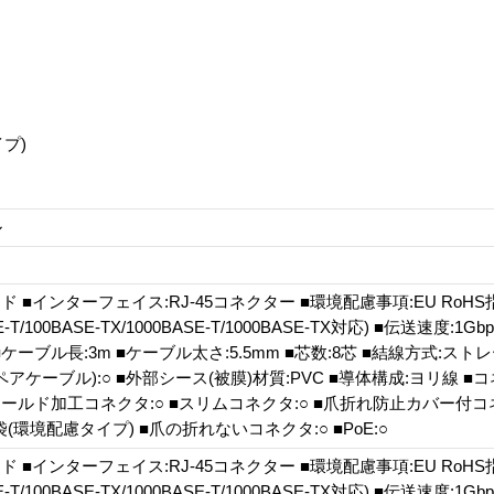
プ)
ル
ド ■インターフェイス:RJ-45コネクター ■環境配慮事項:EU RoHS指
-T/100BASE-TX/1000BASE-T/1000BASE-TX対応) ■伝送速度:1G
z ■ケーブル長:3m ■ケーブル太さ:5.5mm ■芯数:8芯 ■結線方式:ス
アケーブル):○ ■外部シース(被膜)材質:PVC ■導体構成:ヨリ線 
モールド加工コネクタ:○ ■スリムコネクタ:○ ■爪折れ防止カバー付コネ
(環境配慮タイプ) ■爪の折れないコネクタ:○ ■PoE:○
ド ■インターフェイス:RJ-45コネクター ■環境配慮事項:EU RoHS指
-T/100BASE-TX/1000BASE-T/1000BASE-TX対応) ■伝送速度:1G