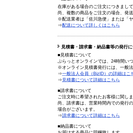
在庫がある場合のご注文につきまし
尚、複数の商品をご注文の場合、発
※配送業者は「佐川急便」または「
⇒
配送について詳しくはこちら
見積書・請求書・納品書等の発行に
■見積書について
ぷらっとオンラインでは、24時間い
※オンライン見積書発行には、一般法人
⇒
一般法人会員（BizID）の詳細はこ
⇒
見積書について詳細はこちら
■請求書について
ご注文時に希望されたお客様に関し
尚、請求書は、営業時間内での発行
場合がございます。
⇒
請求書について詳細はこちら
■納品書について
お届けする商品に同梱致します。