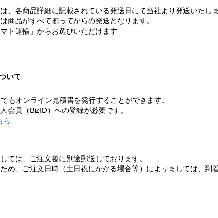
ては、各商品詳細に記載されている発送日にて当社より発送いたし
送は商品がすべて揃ってからの発送となります。
ヤマト運輸」からお選びいただけます
ついて
つでもオンライン見積書を発行することができます。
会員（BizID）への登録が必要です。
ちら
ましては、ご注文後に別途郵送しております。
のため、ご注文日時（土日祝にかかる場合等）によりましては、到