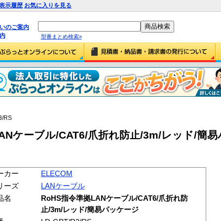
表示履歴
お気に入りを見る
払いのご案内
内
型番まとめ検索»
3/RS
LANケーブル/CAT6/爪折れ防止/3m/レッド/
ーカー
ELECOM
リーズ
LANケーブル
品名
RoHS指令準拠LANケーブル/CAT6/爪折れ防
止/3m/レッド/簡易パッケージ