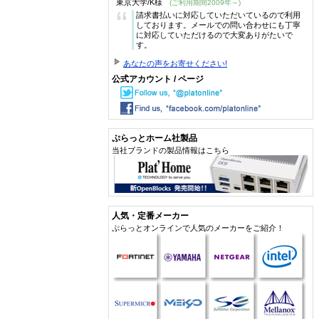
東京大学/K様
(ご利用期間2009年～)
“
請求書払いに対応していただいているので利用
しております。メールでの問い合わせにも丁寧
に対応していただけるので大変ありがたいで
す。
あなたの声をお寄せください!
公式アカウント / ページ
ぷらっとホーム社製品
当社ブランドの製品情報はこちら
人気・定番メーカー
ぷらっとオンラインで人気のメーカーをご紹介！