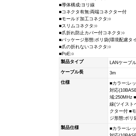
■導体構成:ヨリ線
■コネクタ有無:両端コネクター付
■モールド加工コネクタ:○
■スリムコネクタ:○
■爪折れ防止カバー付コネクタ:○
■パッケージ形態:ポリ袋(環境配慮タイ
■爪の折れないコネクタ:○
■PoE:○
製品タイプ
LANケーブ
ケーブル長
3m
仕様
■カラー:レッ
対応(10BASE
域:250MH
線(ツイストペ
クター付 ■
ジ形態:ポリ袋
製品仕様
■カラー:レッ
対応(10BASE