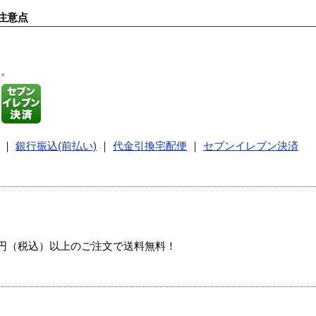
注意点
す。
｜
銀行振込(前払い)
｜
代金引換宅配便
｜
セブンイレブン決済
00円（税込）以上のご注文で送料無料！