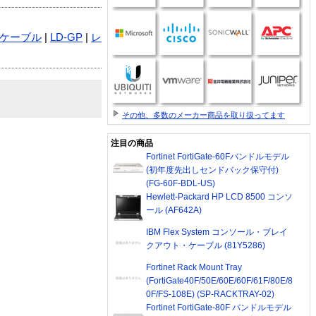
Nケーブル
|
LD-GP
|
レ
その他、多数のメーカー商品を取り扱ってます
注目の商品
Fortinet FortiGate-60Fバンドルモデル
(初年度先出しセンドバック保守付)
(FG-60F-BDL-US)
Hewlett-Packard HP LCD 8500 コンソ
ール (AF642A)
IBM Flex System コンソール・ブレイ
クアウト・ケーブル (81Y5286)
Fortinet Rack Mount Tray
(FortiGate40F/50E/60E/60F/61F/80E/8
0F/FS-108E) (SP-RACKTRAY-02)
Fortinet FortiGate-80F バンドルモデル