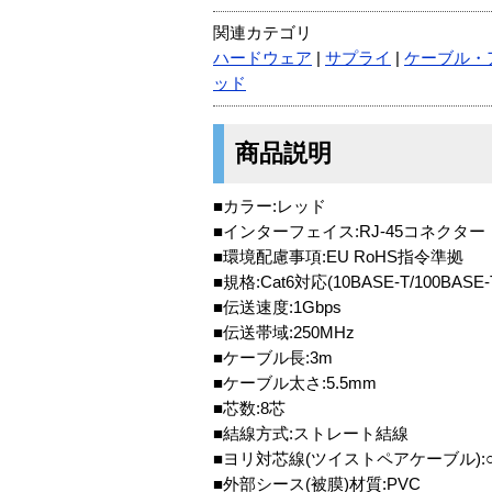
関連カテゴリ
ハードウェア
|
サプライ
|
ケーブル・
ッド
商品説明
■カラー:レッド
■インターフェイス:RJ-45コネクター
■環境配慮事項:EU RoHS指令準拠
■規格:Cat6対応(10BASE-T/100BASE-
■伝送速度:1Gbps
■伝送帯域:250MHz
■ケーブル長:3m
■ケーブル太さ:5.5mm
■芯数:8芯
■結線方式:ストレート結線
■ヨリ対芯線(ツイストペアケーブル):
■外部シース(被膜)材質:PVC