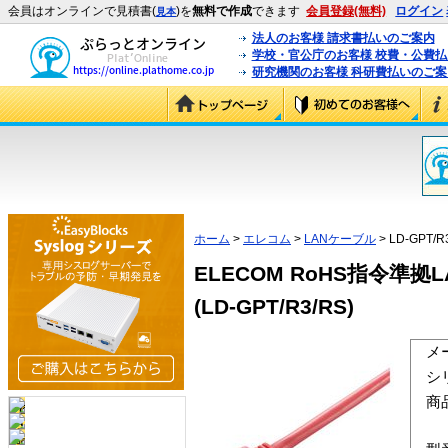
会員はオンラインで見積書(
)を
無料で作成
できます
会員登録(無料)
ログイン
見本
法人のお客様 請求書払いのご案内
学校・官公庁のお客様 校費・公費
研究機関のお客様 科研費払いのご案
ホーム
>
エレコム
>
LANケーブル
> LD-GPT/R
ELECOM RoHS指令準拠
(LD-GPT/R3/RS)
メ
シ
商