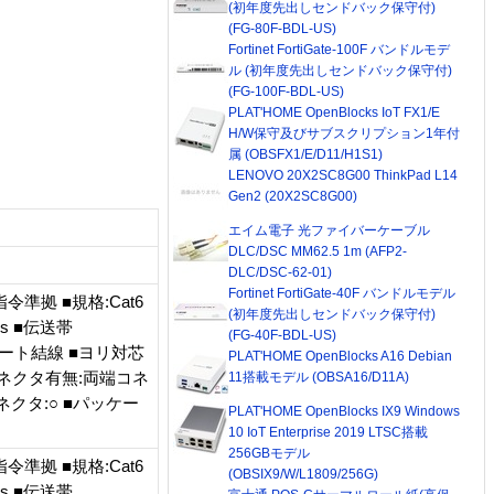
(初年度先出しセンドバック保守付)
(FG-80F-BDL-US)
Fortinet FortiGate-100F バンドルモデ
ル (初年度先出しセンドバック保守付)
(FG-100F-BDL-US)
PLAT'HOME OpenBlocks IoT FX1/E
H/W保守及びサブスクリプション1年付
属 (OBSFX1/E/D11/H1S1)
LENOVO 20X2SC8G00 ThinkPad L14
Gen2 (20X2SC8G00)
エイム電子 光ファイバーケーブル
DLC/DSC MM62.5 1m (AFP2-
DLC/DSC-62-01)
Fortinet FortiGate-40F バンドルモデル
令準拠 ■規格:Cat6
(初年度先出しセンドバック保守付)
bps ■伝送帯
(FG-40F-BDL-US)
トレート結線 ■ヨリ対芯
PLAT'HOME OpenBlocks A16 Debian
■コネクタ有無:両端コネ
11搭載モデル (OBSA16/D11A)
クタ:○ ■パッケー
PLAT'HOME OpenBlocks IX9 Windows
10 IoT Enterprise 2019 LTSC搭載
256GBモデル
令準拠 ■規格:Cat6
(OBSIX9/W/L1809/256G)
bps ■伝送帯