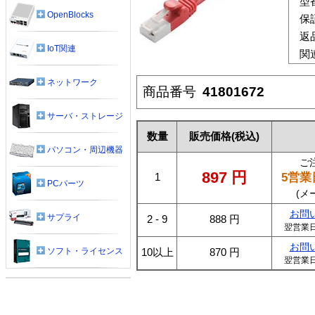
型
OpenBlocks
保
返
IoT関連
関
ネットワーク
商品番号
41801672
サーバ・ストレージ
数量
販売価格
(税込)
パソコン・周辺機器
ご
897
円
5営業
1
PCパーツ
(メ
お問
サプライ
2 - 9
888
円
翌営業
お問
ソフト・ライセンス
10以上
870
円
翌営業