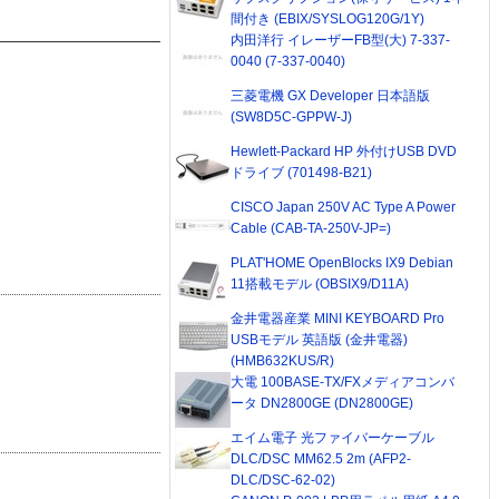
間付き (EBIX/SYSLOG120G/1Y)
内田洋行 イレーザーFB型(大) 7-337-
0040 (7-337-0040)
三菱電機 GX Developer 日本語版
(SW8D5C-GPPW-J)
Hewlett-Packard HP 外付けUSB DVD
ドライブ (701498-B21)
CISCO Japan 250V AC Type A Power
Cable (CAB-TA-250V-JP=)
PLAT'HOME OpenBlocks IX9 Debian
11搭載モデル (OBSIX9/D11A)
金井電器産業 MINI KEYBOARD Pro
USBモデル 英語版 (金井電器)
(HMB632KUS/R)
大電 100BASE-TX/FXメディアコンバ
ータ DN2800GE (DN2800GE)
エイム電子 光ファイバーケーブル
DLC/DSC MM62.5 2m (AFP2-
DLC/DSC-62-02)