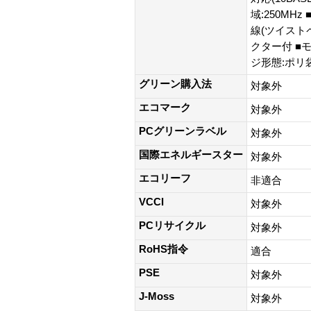
域:250MH
線(ツイストペ
クター付 ■
ジ形態:ポリ袋
グリーン購入法
対象外
エコマーク
対象外
PCグリーンラベル
対象外
国際エネルギースター
対象外
エコリーフ
非適合
VCCI
対象外
PCリサイクル
対象外
RoHS指令
適合
PSE
対象外
J-Moss
対象外