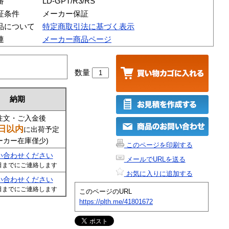
番
LD-GPT/R3/RS
証条件
メーカー保証
品について
特定商取引法に基づく表示
連
メーカー商品ページ
数量
納期
注文・ご入金後
日以内
に出荷予定
ーカー在庫僅少)
このページを印刷する
い合わせください
メールでURLを送る
日までにご連絡します
お気に入りに追加する
い合わせください
日までにご連絡します
このページのURL
https://plth.me/41801672