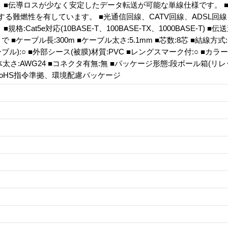
 ■伝導ロスが少なく安定したデータ転送が可能な単線仕様です。 ■60
合格する難燃性を有しています。 ■光通信回線、CATV回線、ADSL回線
規格:Cat5e対応(10BASE-T、100BASE-TX、1000BASE-T) ■伝
まで ■ケーブル長:300m ■ケーブル太さ:5.1mm ■芯数:8芯 ■結線方式
ル):○ ■外部シース(被膜)材質:PVC ■レングスマーク付:○ ■カラ
体太さ:AWG24 ■コネクタ有無:無 ■パッケージ形態:段ボール箱(リ
 RoHS指令準拠、環境配慮パッケージ