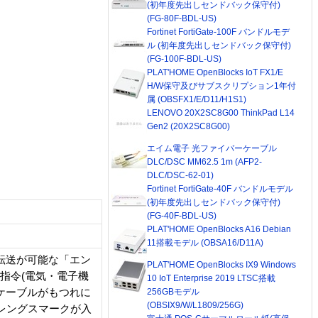
(初年度先出しセンドバック保守付)
(FG-80F-BDL-US)
Fortinet FortiGate-100F バンドルモデ
ル (初年度先出しセンドバック保守付)
(FG-100F-BDL-US)
PLAT'HOME OpenBlocks IoT FX1/E
H/W保守及びサブスクリプション1年付
属 (OBSFX1/E/D11/H1S1)
LENOVO 20X2SC8G00 ThinkPad L14
Gen2 (20X2SC8G00)
エイム電子 光ファイバーケーブル
DLC/DSC MM62.5 1m (AFP2-
DLC/DSC-62-01)
Fortinet FortiGate-40F バンドルモデル
(初年度先出しセンドバック保守付)
(FG-40F-BDL-US)
PLAT'HOME OpenBlocks A16 Debian
11搭載モデル (OBSA16/D11A)
ータ転送が可能な「エン
PLAT'HOME OpenBlocks IX9 Windows
HS指令(電気・電子機
10 IoT Enterprise 2019 LTSC搭載
ケーブルがもつれに
256GBモデル
(OBSIX9/W/L1809/256G)
レングスマークが入