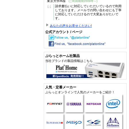
東京大学/K様
(ご利用期間2009年～)
“
請求書払いに対応していただいているので利用
しております。メールでの問い合わせにも丁寧
に対応していただけるので大変ありがたいで
す。
あなたの声をお寄せください!
公式アカウント / ページ
ぷらっとホーム社製品
当社ブランドの製品情報はこちら
人気・定番メーカー
ぷらっとオンラインで人気のメーカーをご紹介！