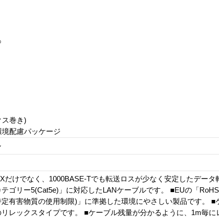
○
クス巻き)
、環境配慮パッケージ
ル
SE-TXだけでなく、1000BASE-Tでも転送ロスが少なく安定したデ
テゴリー5(Cat5e)」に対応したLANケーブルです。 ■EUの「Ro
定有害物質の使用制限)」に準拠した環境にやさしい製品です。 ■
リレックスタイプです。 ■ケーブル残量が分かるように、1m毎に