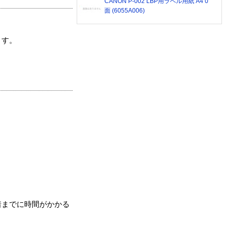
CANON P-002 LBP用ラベル用紙 A4 0
面 (6055A006)
ます。
着までに時間がかかる