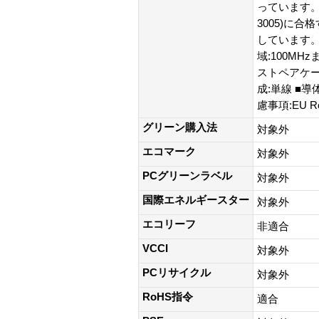
っています。
3005)に
しています。 ■
域:100MHz
ストペアケーブ
成:単線 ■導
慮事項:EU
グリーン購入法
対象外
エコマーク
対象外
PCグリーンラベル
対象外
国際エネルギースター
対象外
エコリーフ
非適合
VCCI
対象外
PCリサイクル
対象外
RoHS指令
適合