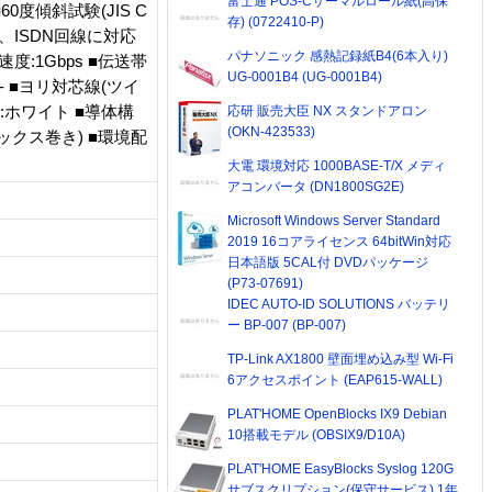
富士通 POS-Cサーマルロール紙(高保
度傾斜試験(JIS C
存) (0722410-P)
、ISDN回線に対応
パナソニック 感熱記録紙B4(6本入り)
送速度:1Gbps ■伝送帯
UG-0001B4 (UG-0001B4)
:- ■ヨリ対芯線(ツイ
ー:ホワイト ■導体構
応研 販売大臣 NX スタンドアロン
(OKN-423533)
レックス巻き) ■環境配
大電 環境対応 1000BASE-T/X メディ
アコンバータ (DN1800SG2E)
Microsoft Windows Server Standard
2019 16コアライセンス 64bitWin対応
日本語版 5CAL付 DVDパッケージ
(P73-07691)
IDEC AUTO-ID SOLUTIONS バッテリ
ー BP-007 (BP-007)
TP-Link AX1800 壁面埋め込み型 Wi-Fi
6アクセスポイント (EAP615-WALL)
PLAT'HOME OpenBlocks IX9 Debian
10搭載モデル (OBSIX9/D10A)
PLAT'HOME EasyBlocks Syslog 120G
サブスクリプション(保守サービス) 1年