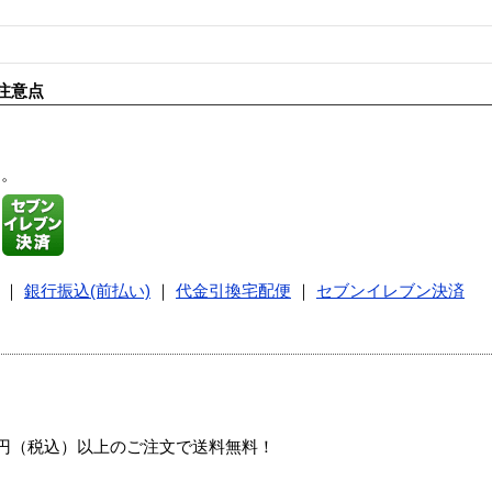
注意点
す。
｜
銀行振込(前払い)
｜
代金引換宅配便
｜
セブンイレブン決済
00円（税込）以上のご注文で送料無料！