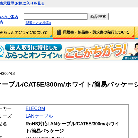
表示履歴
お気に入りを見る
払いのご案内
内
型番まとめ検索»
H300/RS
ケーブル/CAT5E/300m/ホワイト/簡易パッケージ 
ーカー
ELECOM
リーズ
LANケーブル
品名
RoHS対応LANケーブル/CAT5E/300m/ホワイ
ト/簡易パッケージ