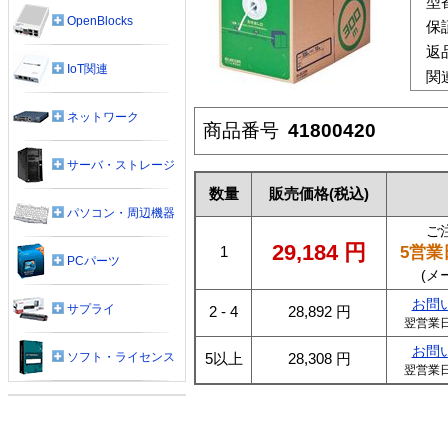
型
OpenBlocks
保
返
IoT関連
関
ネットワーク
商品番号
41800420
サーバ・ストレージ
数量
販売価格
(税込)
パソコン・周辺機器
ご
29,184
円
5営業
1
PCパーツ
(メ
お問
サプライ
2 - 4
28,892
円
翌営業
お問
ソフト・ライセンス
5以上
28,308
円
翌営業