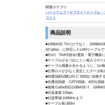
関連カテゴリ
ハードウェア
|
サプライ
|
ケーブル・
ワイト
商品説明
■100BASE-TXだけでなく、10
5(Cat5e)」に対応したLANケーブル
■EUの「RoHS指令(電気・電子機
■ケーブルがもつれにくい箱入りのリ
■ケーブル残量が分かるように、1m
■伝導ロスが少なく安定したデータ転
■60度傾斜試験(JIS C 3005)に
■光通信回線、CATV回線、ADSL回
■規格:Cat5e対応(10BASE-T、100BAS
■伝送速度:1Gbps
■伝送帯域:100MHzまで
■ケーブル長:300m