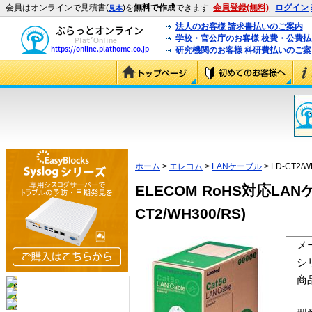
会員はオンラインで見積書(
)を
無料で作成
できます
会員登録(無料)
ログイン
見本
法人のお客様 請求書払いのご案内
学校・官公庁のお客様 校費・公費
研究機関のお客様 科研費払いのご案
ホーム
>
エレコム
>
LANケーブル
> LD-CT2/W
ELECOM RoHS対応LAN
CT2/WH300/RS)
メ
シ
商