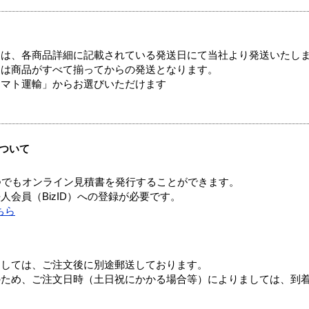
ては、各商品詳細に記載されている発送日にて当社より発送いたし
送は商品がすべて揃ってからの発送となります。
ヤマト運輸」からお選びいただけます
ついて
つでもオンライン見積書を発行することができます。
会員（BizID）への登録が必要です。
ちら
ましては、ご注文後に別途郵送しております。
のため、ご注文日時（土日祝にかかる場合等）によりましては、到