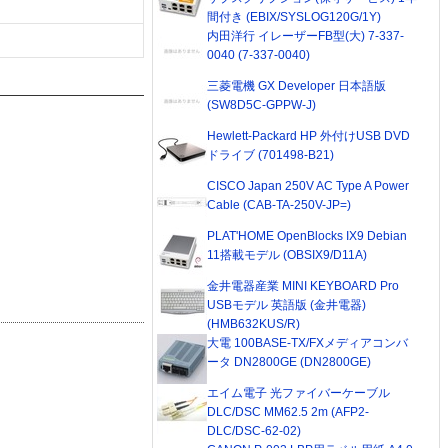
間付き (EBIX/SYSLOG120G/1Y)
内田洋行 イレーザーFB型(大) 7-337-
0040 (7-337-0040)
三菱電機 GX Developer 日本語版
(SW8D5C-GPPW-J)
Hewlett-Packard HP 外付けUSB DVD
ドライブ (701498-B21)
CISCO Japan 250V AC Type A Power
Cable (CAB-TA-250V-JP=)
PLAT'HOME OpenBlocks IX9 Debian
11搭載モデル (OBSIX9/D11A)
金井電器産業 MINI KEYBOARD Pro
USBモデル 英語版 (金井電器)
(HMB632KUS/R)
大電 100BASE-TX/FXメディアコンバ
ータ DN2800GE (DN2800GE)
エイム電子 光ファイバーケーブル
DLC/DSC MM62.5 2m (AFP2-
DLC/DSC-62-02)