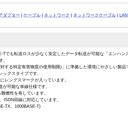
アダプター
|
ケーブル
|
ネットワーク
|
ネットワークケーブル
|
LA
00BASE-Tでも転送ロスが少なく安定したデータ転送が可能な「エンハ
です。
器に対する特定有害物質の使用制限)」に準拠した環境にやさしい製品
レックスタイプです。
毎にレングスマークが入っています。
送が可能な単線仕様です。
合格する難燃性を有しています。
線、ISDN回線に対応しています。
E-TX、1000BASE-T)