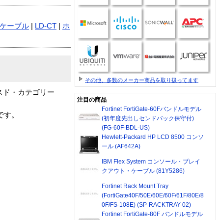
Nケーブル
|
LD-CT
|
ホ
その他、多数のメーカー商品を取り扱ってます
ンスド・カテゴリー
注目の商品
Fortinet FortiGate-60Fバンドルモデル
です。
(初年度先出しセンドバック保守付)
(FG-60F-BDL-US)
Hewlett-Packard HP LCD 8500 コンソ
ール (AF642A)
IBM Flex System コンソール・ブレイ
クアウト・ケーブル (81Y5286)
Fortinet Rack Mount Tray
(FortiGate40F/50E/60E/60F/61F/80E/8
0F/FS-108E) (SP-RACKTRAY-02)
Fortinet FortiGate-80F バンドルモデル