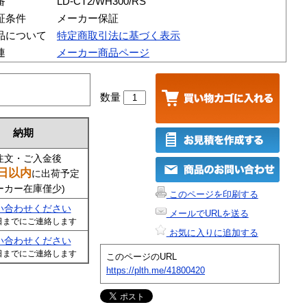
番
LD-CT2/WH300/RS
証条件
メーカー保証
品について
特定商取引法に基づく表示
連
メーカー商品ページ
数量
納期
注文・ご入金後
日以内
に出荷予定
ーカー在庫僅少)
このページを印刷する
い合わせください
メールでURLを送る
日までにご連絡します
お気に入りに追加する
い合わせください
日までにご連絡します
このページのURL
https://plth.me/41800420