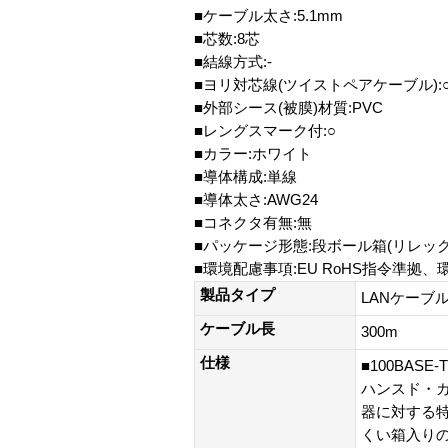
■ケーブル太さ:5.1mm
■芯数:8芯
■結線方式:-
■ヨリ対芯線(ツイストペアケーブル):
■外部シース(被膜)材質:PVC
■レングスマーク付:○
■カラー:ホワイト
■導体構成:単線
■導体太さ:AWG24
■コネクタ有無:無
■パッケージ形態:段ボール箱(リレッ
■環境配慮事項:EU RoHS指令準拠
製品タイプ
LANケーブ
ケーブル長
300m
仕様
■100BA
ハンスド・カ
器に対する特
くい箱入りの