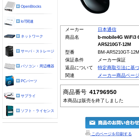
OpenBlocks
IoT関連
メーカー
日本通信
ネットワーク
商品名
b-mobile4G Wi
AR5210GT-12M
サーバ・ストレージ
型番
BM-AR5210GT-12
保証条件
メーカー保証
パソコン・周辺機器
返品について
特定商取引法に基
関連
メーカー商品ペー
PCパーツ
商品番号
41796950
サプライ
本商品は販売を終了しました
ソフト・ライセンス
このページを印刷する