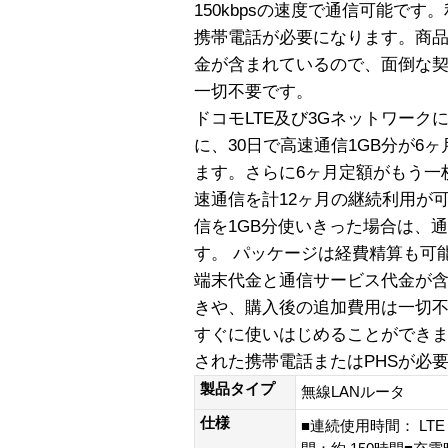
150kbpsの速度で通信可能で
携帯電話が必要になります。商
金が含まれているので、面倒な
一切不要です。
ドコモLTE及び3Gネットワークに
に、30日で高速通信1GB分が6
ます。さらに6ヶ月定額がもう一
速通信を計12ヶ月の継続利用が可
信を1GB分使いきった場合は、通信
す。 パッケージは経費精算も可
端末代金と通信サービス代金が
きや、購入後の追加費用は一切
すぐに使いはじめることができま
された携帯電話またはPHSが必
製品タイプ
無線LANルータ
仕様
■連続使用時間： LTE 