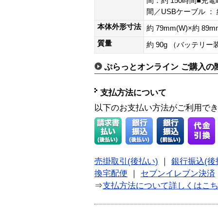
間：約 150時間■充電
間／USBケーブル ： 
本体外形寸法
約 79mm(W)×約 89m
質量
約 90g （バッテリ
ぷらっとオンライン ご購入の
支払方法について
以下のお支払い方法がご利用で
売掛取引(後払い)
｜
銀行振込(後
換宅配便
｜
セブンイレブン決済
⇒
支払方法について詳しくはこ