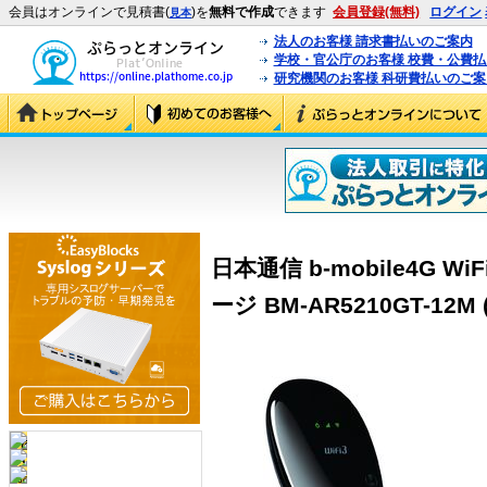
会員はオンラインで見積書(
)を
無料で作成
できます
会員登録(無料)
ログイン
見本
法人のお客様 請求書払いのご案内
学校・官公庁のお客様 校費・公費
研究機関のお客様 科研費払いのご案
日本通信 b-mobile4G W
ージ BM-AR5210GT-12M 