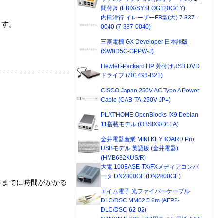
間付き (EBIX/SYSLOG120G/1Y)
内田洋行 イレーザーFB型(大) 7-337-
ます。
0040 (7-337-0040)
三菱電機 GX Developer 日本語版
(SW8D5C-GPPW-J)
Hewlett-Packard HP 外付けUSB DVD
ドライブ (701498-B21)
CISCO Japan 250V AC Type A Power
Cable (CAB-TA-250V-JP=)
PLAT'HOME OpenBlocks IX9 Debian
11搭載モデル (OBSIX9/D11A)
金井電器産業 MINI KEYBOARD Pro
USBモデル 英語版 (金井電器)
(HMB632KUS/R)
大電 100BASE-TX/FXメディアコンバ
ータ DN2800GE (DN2800GE)
着までに時間がかかる
エイム電子 光ファイバーケーブル
DLC/DSC MM62.5 2m (AFP2-
DLC/DSC-62-02)