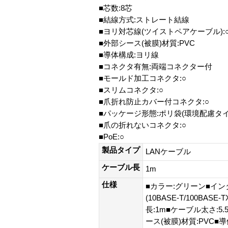
■芯数:8芯
■結線方式:ストレート結線
■ヨリ対芯線(ツイストペアケーブル):
■外部シース(被膜)材質:PVC
■導体構成:ヨリ線
■コネクタ有無:両端コネクター付
■モールド加工コネクタ:○
■スリムコネクタ:○
■爪折れ防止カバー付コネクタ:○
■パッケージ形態:ポリ袋(環境配慮タイ
■爪の折れないコネクタ:○
■PoE:○
製品タイプ
LANケーブル
ケーブル長
1m
仕様
■カラー:グリーン■インタ
(10BASE-T/100BAS
長:1m■ケーブル太さ:5
ース(被膜)材質:PVC