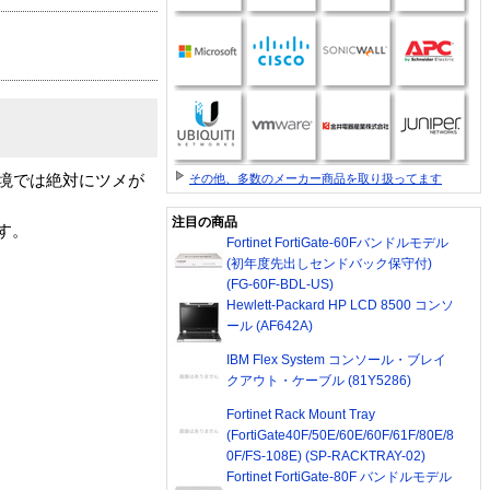
その他、多数のメーカー商品を取り扱ってます
境では絶対にツメが
注目の商品
す。
Fortinet FortiGate-60Fバンドルモデル
(初年度先出しセンドバック保守付)
(FG-60F-BDL-US)
Hewlett-Packard HP LCD 8500 コンソ
ール (AF642A)
IBM Flex System コンソール・ブレイ
クアウト・ケーブル (81Y5286)
Fortinet Rack Mount Tray
(FortiGate40F/50E/60E/60F/61F/80E/8
0F/FS-108E) (SP-RACKTRAY-02)
Fortinet FortiGate-80F バンドルモデル