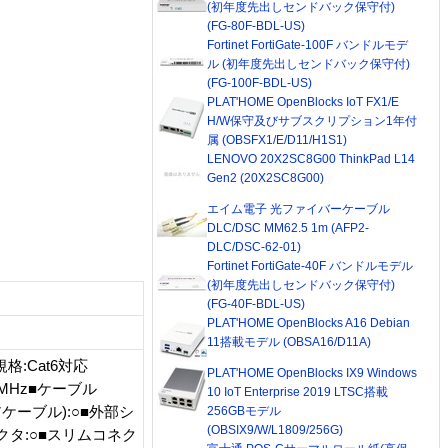
(初年度先出しセンドバック保守付)
(FG-80F-BDL-US)
Fortinet FortiGate-100F バンドルモデ
ル (初年度先出しセンドバック保守付)
(FG-100F-BDL-US)
PLAT'HOME OpenBlocks IoT FX1/E
H/W保守及びサブスクリプション1年付
属 (OBSFX1/E/D11/H1S1)
LENOVO 20X2SC8G00 ThinkPad L14
Gen2 (20X2SC8G00)
エイム電子 光ファイバーケーブル
DLC/DSC MM62.5 1m (AFP2-
DLC/DSC-62-01)
Fortinet FortiGate-40F バンドルモデル
(初年度先出しセンドバック保守付)
(FG-40F-BDL-US)
PLAT'HOME OpenBlocks A16 Debian
11搭載モデル (OBSA16/D11A)
格:Cat6対応
PLAT'HOME OpenBlocks IX9 Windows
250MHz■ケーブル
10 IoT Enterprise 2019 LTSC搭載
ケーブル):○■外部シ
256GBモデル
(OBSIX9/W/L1809/256G)
クタ:○■スリムコネク