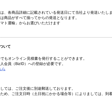
ては、各商品詳細に記載されている発送日にて当社より発送いたし
送は商品がすべて揃ってからの発送となります。
ヤマト運輸」からお選びいただけます
ついて
つでもオンライン見積書を発行することができます。
会員（BizID）への登録が必要です。
ちら
ましては、ご注文後に別途郵送しております。
のため、ご注文日時（土日祝にかかる場合等）によりましては、到