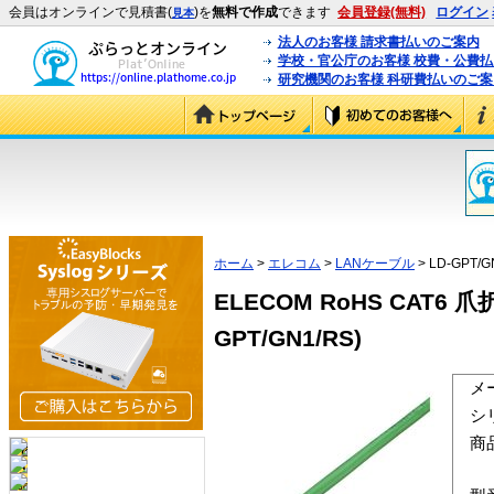
会員はオンラインで見積書(
)を
無料で作成
できます
会員登録(無料)
ログイン
見本
法人のお客様 請求書払いのご案内
学校・官公庁のお客様 校費・公費
研究機関のお客様 科研費払いのご案
ホーム
>
エレコム
>
LANケーブル
> LD-GPT/G
ELECOM RoHS CAT6
GPT/GN1/RS)
メ
シ
商