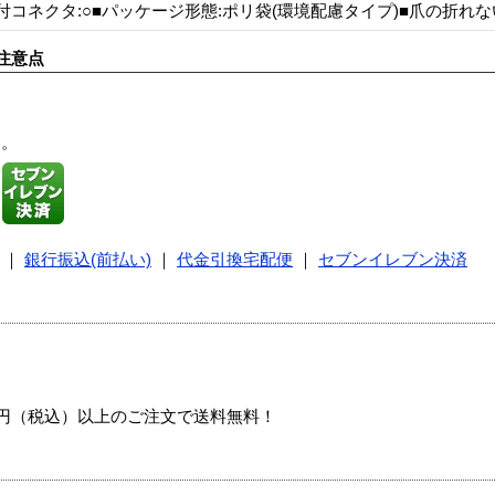
付コネクタ:○■パッケージ形態:ポリ袋(環境配慮タイプ)■爪の折れないコ
注意点
す。
｜
銀行振込(前払い)
｜
代金引換宅配便
｜
セブンイレブン決済
00円（税込）以上のご注文で送料無料！