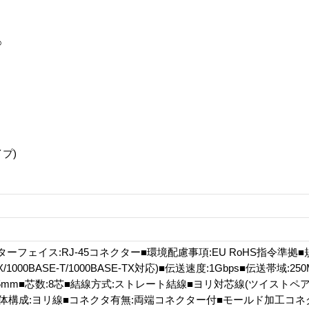
○
プ)
ーフェイス:RJ-45コネクター■環境配慮事項:EU RoHS指令準拠■規
E-TX/1000BASE-T/1000BASE-TX対応)■伝送速度:1Gbps■伝送帯域:
.5mm■芯数:8芯■結線方式:ストレート結線■ヨリ対芯線(ツイストペア
■導体構成:ヨリ線■コネクタ有無:両端コネクター付■モールド加工コネ