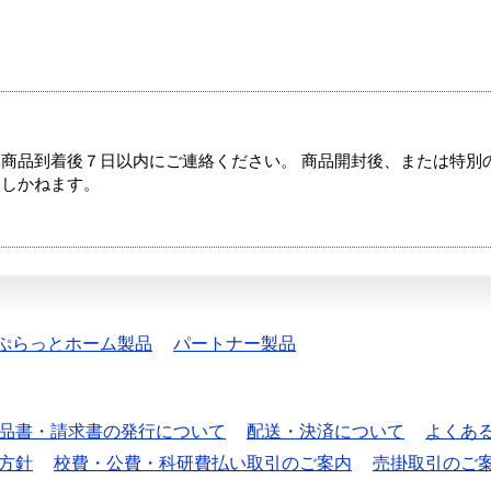
商品到着後７日以内にご連絡ください。 商品開封後、または特別
たしかねます。
ぷらっとホーム製品
パートナー製品
品書・請求書の発行について
配送・決済について
よくあ
方針
校費・公費・科研費払い取引のご案内
売掛取引のご