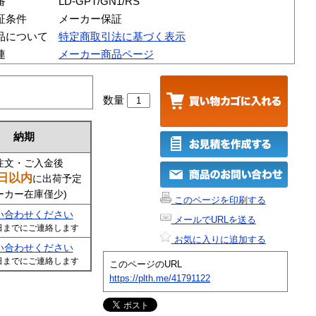
番
LD-GPT/GN1/RS
証条件
メーカー保証
品について
特定商取引法に基づく表示
連
メーカー商品ページ
数量
納期
注文・ご入金後
日以内
に出荷予定
ーカー在庫僅少)
このページを印刷する
い合わせください
メールでURLを送る
日までにご連絡します
お気に入りに追加する
い合わせください
日までにご連絡します
このページのURL
https://plth.me/41791122