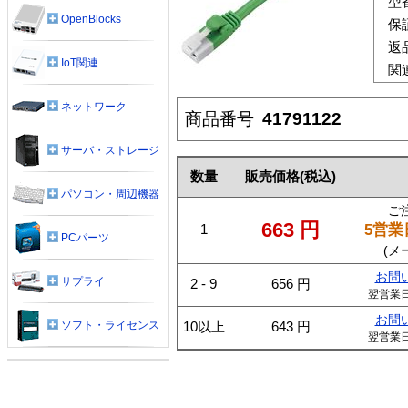
型
OpenBlocks
保
返
IoT関連
関
ネットワーク
商品番号
41791122
サーバ・ストレージ
数量
販売価格
(税込)
パソコン・周辺機器
ご
663
円
5営業
1
PCパーツ
(メ
お問
サプライ
2 - 9
656
円
翌営業
お問
ソフト・ライセンス
10以上
643
円
翌営業