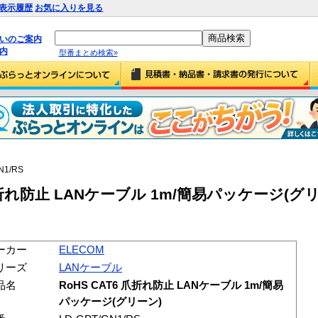
表示履歴
お気に入りを見る
払いのご案内
内
型番まとめ検索»
N1/RS
 爪折れ防止 LANケーブル 1m/簡易パッケージ(グリー
ーカー
ELECOM
リーズ
LANケーブル
品名
RoHS CAT6 爪折れ防止 LANケーブル 1m/簡易
パッケージ(グリーン)