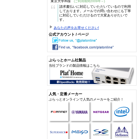
東京大学/K様
(ご利用期間2009年～)
“
請求書払いに対応していただいているので利用
しております。メールでの問い合わせにも丁寧
に対応していただけるので大変ありがたいで
す。
あなたの声をお寄せください!
公式アカウント / ページ
ぷらっとホーム社製品
当社ブランドの製品情報はこちら
人気・定番メーカー
ぷらっとオンラインで人気のメーカーをご紹介！