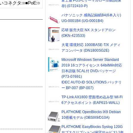
富士通 POS-Cサーマルロール紙(高保
ネクタ:○■PoE:○
存) (0722410-P)
パナソニック 感熱記録紙B4(6本入り)
UG-0001B4 (UG-0001B4)
応研 販売大臣 NX スタンドアロン
(OKN-423533)
大電 環境対応 1000BASE-T/X メディ
アコンバータ (DN1800SG2E)
Microsoft Windows Server Standard
2019 16コアライセンス 64bitWin対応
日本語版 5CAL付 DVDパッケージ
(P73-07691)
IDEC AUTO-ID SOLUTIONS バッテリ
ー BP-007 (BP-007)
TP-Link AX1800 壁面埋め込み型 Wi-Fi
6アクセスポイント (EAP615-WALL)
PLAT'HOME OpenBlocks IX9 Debian
10搭載モデル (OBSIX9/D10A)
PLAT'HOME EasyBlocks Syslog 120G
サブスクリプション(保守サービス) 1年