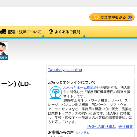
Tweets by platonline
ン) (LD-
ぷらっとオンラインについて
ぷらっとホーム株式会社
が運用する、法人取
引に特化した「業務用IT機器専門の調達支援
サイト」です。
1999年よりネットワーク機器、サーバ、スト
レージ、パソコン周辺機器、PCパーツ、ソフトウェ
ア、ライセンスなど、業務用IT機器中心に販売。品揃え
は業界トップクラスの約5.5万点です。法人取引に特化
し、学校・官公庁・一般法人のお客様の請求書後払いに
も対応しています。
IPv6への取り組み
会社概要
お客様からの声
もっと見る