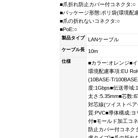
■爪折れ防止カバー付コネクタ:○
■パッケージ形態:ポリ袋(環境配
■爪の折れないコネクタ:○
■PoE:○
製品タイプ
LANケーブル
ケーブル長
10m
仕様
■カラー:オレンジ■イ
環境配慮事項:EU Ro
(10BASE-T/100BA
度:1Gbps■伝送帯域
太さ:5.35mm■芯
対芯線(ツイストペアケ
質:PVC■導体構成:
付■モールド加工コネ
防止カバー付コネクタ
慮タイプ)■爪の折れな