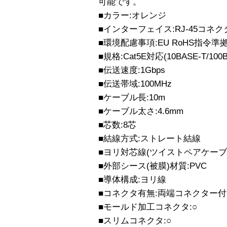
可能です。
■カラー:オレンジ
■インターフェイス:RJ-45コネク
■環境配慮事項:EU RoHS指令準
■規格:Cat5E対応(10BASE-T/100B
■伝送速度:1Gbps
■伝送帯域:100MHz
■ケーブル長:10m
■ケーブル太さ:4.6mm
■芯数:8芯
■結線方式:ストレート結線
■ヨリ対芯線(ツイストペアケーブル
■外部シース(被膜)材質:PVC
■導体構成:ヨリ線
■コネクタ有無:両端コネクター付
■モールド加工コネクタ:○
■スリムコネクタ:○