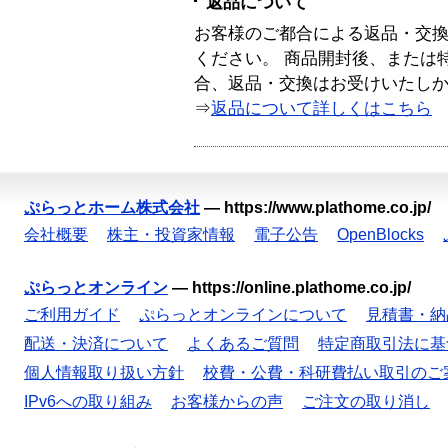
返品について
お客様のご都合による返品・交
ください。 商品開封後、または
合、返品・交換はお受けいたし
⇒
返品について詳しくはこちら
ぷらっとホーム株式会社
—
https://www.plathome.co.jp/
会社概要
株主・投資家情報
電子公告
OpenBlocks
ぷらっとオンライン
—
https://online.plathome.co.jp/
ご利用ガイド
ぷらっとオンラインについて
見積書・納
配送・決済について
よくあるご質問
特定商取引法に基
個人情報取り扱い方針
校費・公費・科研費払い取引のご
IPv6への取り組み
お客様からの声
ご注文の取り消し