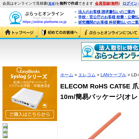
会員はオンラインで見積書(
)を
無料で作成
できます
会員登録(無料)
ログイン
見本
法人のお客様 請求書払いのご案内
学校・官公庁のお客様 校費・公費
研究機関のお客様 科研費払いのご案
ホーム
>
エレコム
>
LANケーブル
> LD-
ELECOM RoHS CAT5
10m/簡易パッケージ(オレンジ)