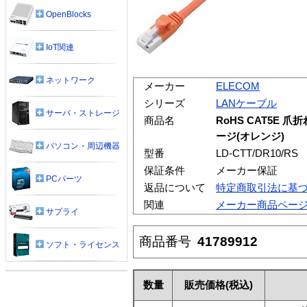
OpenBlocks
IoT関連
ネットワーク
メーカー
ELECOM
シリーズ
LANケーブル
サーバ・ストレージ
商品名
RoHS CAT5E 
ージ(オレンジ)
パソコン・周辺機器
型番
LD-CTT/DR10/RS
保証条件
メーカー保証
PCパーツ
返品について
特定商取引法に基
関連
メーカー商品ペー
サプライ
商品番号
41789912
ソフト・ライセンス
数量
販売価格
(税込)